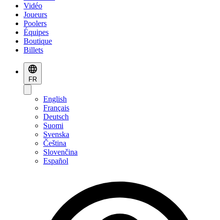
Vidéo
Joueurs
Poolers
Équipes
Boutique
Billets
FR
English
Français
Deutsch
Suomi
Svenska
Čeština
Slovenčina
Español