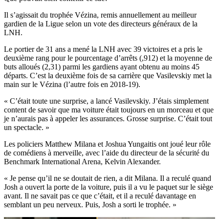
Il s’agissait du trophée Vézina, remis annuellement au meilleur
gardien de la Ligue selon un vote des directeurs généraux de la
LNH.
Le portier de 31 ans a mené la LNH avec 39 victoires et a pris le
deuxième rang pour le pourcentage d’arrêts (,912) et la moyenne de
buts alloués (2,31) parmi les gardiens ayant obtenu au moins 45
départs. C’est la deuxième fois de sa carrière que Vasilevskiy met la
main sur le Vézina (l’autre fois en 2018-19).
« C’était toute une surprise, a lancé Vasilevskiy. J’étais simplement
content de savoir que ma voiture était toujours en un morceau et que
je n’aurais pas à appeler les assurances. Grosse surprise. C’était tout
un spectacle. »
Les policiers Matthew Milana et Joshua Yungaitis ont joué leur rôle
de comédiens à merveille, avec l’aide du directeur de la sécurité du
Benchmark International Arena, Kelvin Alexander.
« Je pense qu’il ne se doutait de rien, a dit Milana. Il a reculé quand
Josh a ouvert la porte de la voiture, puis il a vu le paquet sur le siège
avant. Il ne savait pas ce que c’était, et il a reculé davantage en
semblant un peu nerveux. Puis, Josh a sorti le trophée. »