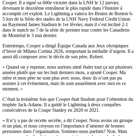
Cooper. Il a signé sa 600e victoire dans la LNH le 12 janvier,
devenant le deuxième entraîneur le plus rapide dans l’histoire à
accomplir cet exploit. Le Lightning a vaincu les Bruins de Boston 6-
5 lors de la Série des stades de la LNH Navy Federal Credit Union
au Raymond James Stadium le 1er février, mais il s’est incliné 2-1
dans le match no 7 de la série de premier tour contre les Canadiens
de Montréal le 3 mai dernier.
Entretemps, Cooper a dirigé Équipe Canada aux Jeux olympiques
d’hiver de Milano Cortina 2026, remportant la médaille d’argent. Il a
aussi dû composer avec le décès de son père, Robert.
« Quand on y repense, nous aurions aimé étaler tout ça sur plusieurs
années plutôt que sur les huit derniers mois, a ajouté Cooper. Ma
mère et mon père ne sont plus avec nous, donc ils n’ont pas pu
assister à cet événement, mais ils sont assurément avec moi en ce
moment. »
C’était la troisième fois que Cooper était finaliste pour l’obtention du
trophée Jack-Adams. Il a guidé le Lightning à deux conquêtes
consécutives de la Coupe Stanley en 2020 et 2021.
« Il n’y a pas de recette secrète, a dit Cooper. Nous avons un groupe
et un plan, et nous croyons en l’importance d’amener de bonnes
personnes dans l’organisation. Sommes-nous parfaits? Non. Mais