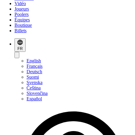
Vidéo
Joueurs
Poolers
Équipes
Boutique
Billets
FR
English
Français
Deutsch
Suomi
Svenska
Čeština
Slovenčina
Español