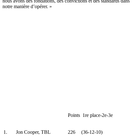
nous avons des fondations, des convictions et des standards dans
notre manière d’opérer. »
Points
1re place-2e-3e
1.
Jon Cooper, TBL
226
(36-12-10)