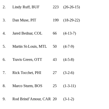
2.
Lindy Ruff, BUF
223
(26-26-15)
3.
Dan Muse, PIT
199
(18-29-22)
4.
Jared Bednar, COL
66
(4-13-7)
5.
Martin St-Louis, MTL
50
(4-7-9)
6.
Travis Green, OTT
43
(4-5-8)
7.
Rick Tocchet, PHI
27
(3-2-6)
8.
Marco Sturm, BOS
25
(1-3-11)
9.
Rod Brind’Amour, CAR
20
(3-1-2)