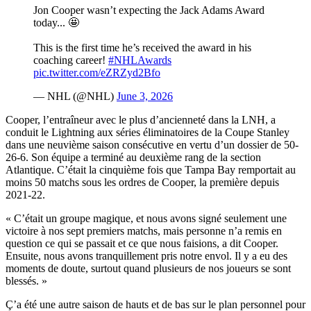
Jon Cooper wasn’t expecting the Jack Adams Award
today... 🤩
This is the first time he’s received the award in his
coaching career!
#NHLAwards
pic.twitter.com/eZRZyd2Bfo
— NHL (@NHL)
June 3, 2026
Cooper, l’entraîneur avec le plus d’ancienneté dans la LNH, a
conduit le Lightning aux séries éliminatoires de la Coupe Stanley
dans une neuvième saison consécutive en vertu d’un dossier de 50-
26-6. Son équipe a terminé au deuxième rang de la section
Atlantique. C’était la cinquième fois que Tampa Bay remportait au
moins 50 matchs sous les ordres de Cooper, la première depuis
2021-22.
« C’était un groupe magique, et nous avons signé seulement une
victoire à nos sept premiers matchs, mais personne n’a remis en
question ce qui se passait et ce que nous faisions, a dit Cooper.
Ensuite, nous avons tranquillement pris notre envol. Il y a eu des
moments de doute, surtout quand plusieurs de nos joueurs se sont
blessés. »
Ç’a été une autre saison de hauts et de bas sur le plan personnel pour