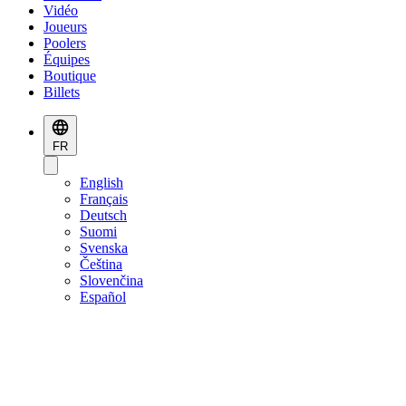
Vidéo
Joueurs
Poolers
Équipes
Boutique
Billets
FR
English
Français
Deutsch
Suomi
Svenska
Čeština
Slovenčina
Español