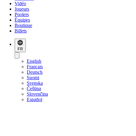
Vidéo
Joueurs
Poolers
Équipes
Boutique
Billets
FR
English
Français
Deutsch
Suomi
Svenska
Čeština
Slovenčina
Español