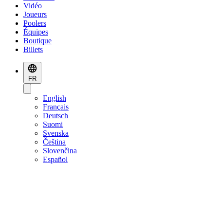
Vidéo
Joueurs
Poolers
Équipes
Boutique
Billets
FR
English
Français
Deutsch
Suomi
Svenska
Čeština
Slovenčina
Español