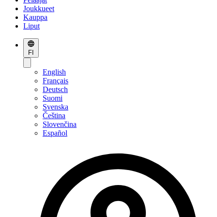
Joukkueet
Kauppa
Liput
FI
English
Français
Deutsch
Suomi
Svenska
Čeština
Slovenčina
Español