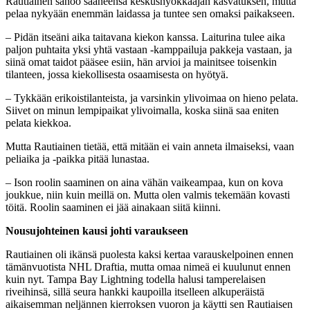
Rautiainen sanoo saaneensa keskushyökkääjän kasvatuksen, mutta
pelaa nykyään enemmän laidassa ja tuntee sen omaksi paikakseen.
– Pidän itseäni aika taitavana kiekon kanssa. Laiturina tulee aika
paljon puhtaita yksi yhtä vastaan -kamppailuja pakkeja vastaan, ja
siinä omat taidot pääsee esiin, hän arvioi ja mainitsee toisenkin
tilanteen, jossa kiekollisesta osaamisesta on hyötyä.
– Tykkään erikoistilanteista, ja varsinkin ylivoimaa on hieno pelata.
Siivet on minun lempipaikat ylivoimalla, koska siinä saa eniten
pelata kiekkoa.
Mutta Rautiainen tietää, että mitään ei vain anneta ilmaiseksi, vaan
peliaika ja -paikka pitää lunastaa.
– Ison roolin saaminen on aina vähän vaikeampaa, kun on kova
joukkue, niin kuin meillä on. Mutta olen valmis tekemään kovasti
töitä. Roolin saaminen ei jää ainakaan siitä kiinni.
Nousujohteinen kausi johti varaukseen
Rautiainen oli ikänsä puolesta kaksi kertaa varauskelpoinen ennen
tämänvuotista NHL Draftia, mutta omaa nimeä ei kuulunut ennen
kuin nyt. Tampa Bay Lightning todella halusi tamperelaisen
riveihinsä, sillä seura hankki kaupoilla itselleen alkuperäistä
aikaisemman neljännen kierroksen vuoron ja käytti sen Rautiaisen