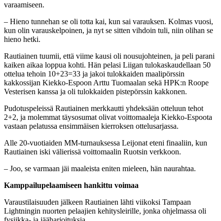
varaamiseen.
– Hieno tunnehan se oli totta kai, kun sai varauksen. Kolmas vuosi,
kun olin varauskelpoinen, ja nyt se sitten vihdoin tuli, niin olihan se
hieno hetki.
Rautiainen tuumii, että viime kausi oli nousujohteinen, ja peli parani
kaiken aikaa loppua kohti. Hän pelasi Liigan tulokaskaudellaan 50
ottelua tehoin 10+23=33 ja jakoi tulokkaiden maalipörssin
kakkossijan Kiekko-Espoon Arttu Tuomaalan sekä HPK:n Roope
Vesterisen kanssa ja oli tulokkaiden pistepörssin kakkonen.
Pudotuspeleissä Rautiainen merkkautti yhdeksään otteluun tehot
2+2, ja molemmat täysosumat olivat voittomaaleja Kiekko-Espoota
vastaan pelatussa ensimmäisen kierroksen ottelusarjassa.
Alle 20-vuotiaiden MM-turnauksessa Leijonat eteni finaaliin, kun
Rautiainen iski välierissä voittomaalin Ruotsin verkkoon.
– Joo, se varmaan jäi maaleista eniten mieleen, hän naurahtaa.
Kamppailupelaamiseen hankittu voimaa
Varaustilaisuuden jälkeen Rautiainen lähti viikoksi Tampaan
Lightningin nuorten pelaajien kehitysleirille, jonka ohjelmassa oli
fysiikka- ja jääharjoituksia.