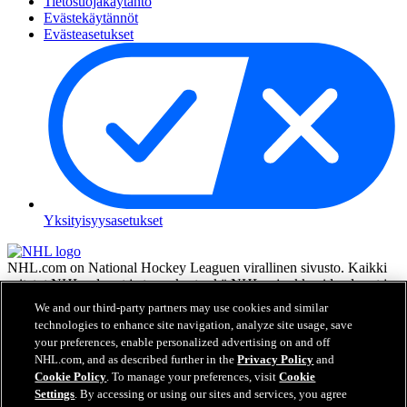
Tietosuojakäytäntö
Evästekäytännöt
Evästeasetukset
Yksityisyysasetukset
NHL.com on National Hockey Leaguen virallinen sivusto. Kaikki
esitetyt NHL:n logot ja tunnukset sekä NHL:n joukkueiden logot ja
tunnukset ovat NHL:n ja sen joukkueiden omaisuutta, eikä niitä saa
We and our third-party partners may use cookies and similar
toisintaa ilman NHL Enterprises, L.P.:n hyväksyntää. © NHL 2026.
technologies to enhance site navigation, analyze site usage, save
Kaikki oikeudet pidätetään. Kaikki NHL-joukkueiden pelaajien
your preferences, enable personalized advertising on and off
nimillä ja numeroilla varustetut pelipaidat ovat virallisesti NHL:n ja
NHL.com, and as described further in the
Privacy Policy
and
NHLPA:n lisenssin alla. Zambonin merkki ja Zamboni-jääkoneen
Cookie Policy
. To manage your preferences, visit
Cookie
rakenne ovat rekisteröityjä tavaramerkkejä, jotka omistaa Frank J.
Settings
. By accessing or using our sites and services, you agree
Zamboni & Co., Inc. © Frank J. Zamboni & Co., Inc. 2026. Kaikki