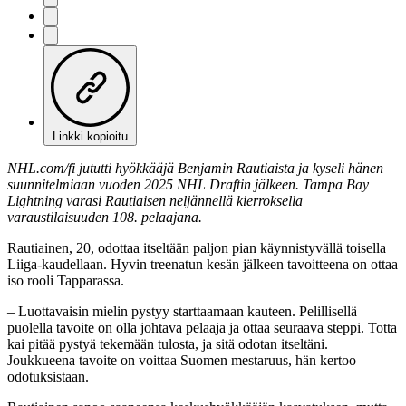
Linkki kopioitu
NHL.com/fi jututti hyökkääjä Benjamin Rautiaista ja kyseli hänen
suunnitelmiaan vuoden 2025 NHL Draftin jälkeen. Tampa Bay
Lightning varasi Rautiaisen neljännellä kierroksella
varaustilaisuuden 108. pelaajana.
Rautiainen, 20, odottaa itseltään paljon pian käynnistyvällä toisella
Liiga-kaudellaan. Hyvin treenatun kesän jälkeen tavoitteena on ottaa
iso rooli Tapparassa.
– Luottavaisin mielin pystyy starttaamaan kauteen. Pelillisellä
puolella tavoite on olla johtava pelaaja ja ottaa seuraava steppi. Totta
kai pitää pystyä tekemään tulosta, ja sitä odotan itseltäni.
Joukkueena tavoite on voittaa Suomen mestaruus, hän kertoo
odotuksistaan.