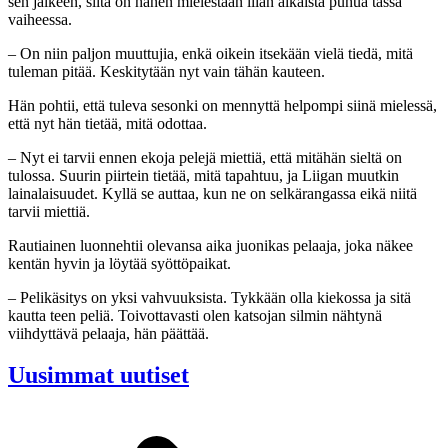
sen jälkeen, siitä on hänen mielestään liian aikaista puhua tässä
vaiheessa.
– On niin paljon muuttujia, enkä oikein itsekään vielä tiedä, mitä
tuleman pitää. Keskitytään nyt vain tähän kauteen.
Hän pohtii, että tuleva sesonki on mennyttä helpompi siinä mielessä,
että nyt hän tietää, mitä odottaa.
– Nyt ei tarvii ennen ekoja pelejä miettiä, että mitähän sieltä on
tulossa. Suurin piirtein tietää, mitä tapahtuu, ja Liigan muutkin
lainalaisuudet. Kyllä se auttaa, kun ne on selkärangassa eikä niitä
tarvii miettiä.
Rautiainen luonnehtii olevansa aika juonikas pelaaja, joka näkee
kentän hyvin ja löytää syöttöpaikat.
– Pelikäsitys on yksi vahvuuksista. Tykkään olla kiekossa ja sitä
kautta teen peliä. Toivottavasti olen katsojan silmin nähtynä
viihdyttävä pelaaja, hän päättää.
Uusimmat uutiset