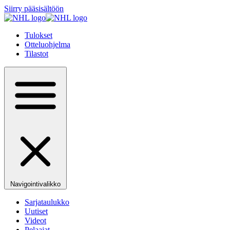
Siirry pääsisältöön
Tulokset
Otteluohjelma
Tilastot
Navigointivalikko
Sarjataulukko
Uutiset
Videot
Pelaajat