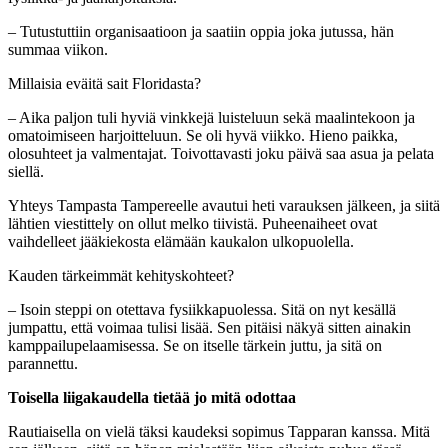
– Tutustuttiin organisaatioon ja saatiin oppia joka jutussa, hän
summaa viikon.
Millaisia eväitä sait Floridasta?
– Aika paljon tuli hyviä vinkkejä luisteluun sekä maalintekoon ja
omatoimiseen harjoitteluun. Se oli hyvä viikko. Hieno paikka,
olosuhteet ja valmentajat. Toivottavasti joku päivä saa asua ja pelata
siellä.
Yhteys Tampasta Tampereelle avautui heti varauksen jälkeen, ja siitä
lähtien viestittely on ollut melko tiivistä. Puheenaiheet ovat
vaihdelleet jääkiekosta elämään kaukalon ulkopuolella.
Kauden tärkeimmät kehityskohteet?
– Isoin steppi on otettava fysiikkapuolessa. Sitä on nyt kesällä
jumpattu, että voimaa tulisi lisää. Sen pitäisi näkyä sitten ainakin
kamppailupelaamisessa. Se on itselle tärkein juttu, ja sitä on
parannettu.
Toisella liigakaudella tietää jo mitä odottaa
Rautiaisella on vielä täksi kaudeksi sopimus Tapparan kanssa. Mitä