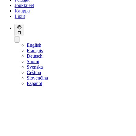
Joukkueet
Kauppa
Liput
FI
English
Français
Deutsch
Suomi
Svenska
Čeština
Slovenčina
Español