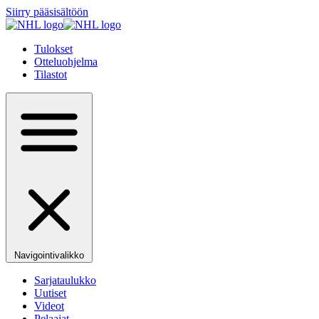
Siirry pääsisältöön
Tulokset
Otteluohjelma
Tilastot
Navigointivalikko
Sarjataulukko
Uutiset
Videot
Pelaajat