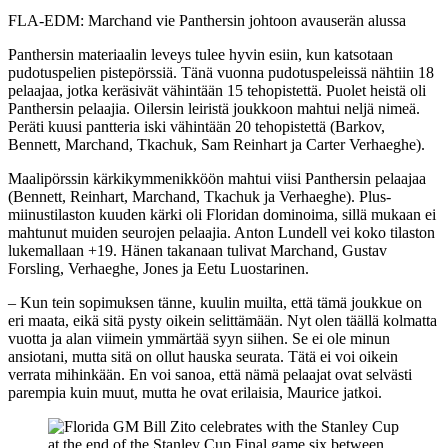
Video
FLA-EDM: Marchand vie Panthersin johtoon avauserän alussa
Panthersin materiaalin leveys tulee hyvin esiin, kun katsotaan
pudotuspelien pistepörssiä. Tänä vuonna pudotuspeleissä nähtiin 18
pelaajaa, jotka keräsivät vähintään 15 tehopistettä. Puolet heistä oli
Panthersin pelaajia. Oilersin leiristä joukkoon mahtui neljä nimeä.
Peräti kuusi pantteria iski vähintään 20 tehopistettä (Barkov,
Bennett, Marchand, Tkachuk, Sam Reinhart ja Carter Verhaeghe).
Maalipörssin kärkikymmenikköön mahtui viisi Panthersin pelaajaa
(Bennett, Reinhart, Marchand, Tkachuk ja Verhaeghe). Plus-
miinustilaston kuuden kärki oli Floridan dominoima, sillä mukaan ei
mahtunut muiden seurojen pelaajia. Anton Lundell vei koko tilaston
lukemallaan +19. Hänen takanaan tulivat Marchand, Gustav
Forsling, Verhaeghe, Jones ja Eetu Luostarinen.
– Kun tein sopimuksen tänne, kuulin muilta, että tämä joukkue on
eri maata, eikä sitä pysty oikein selittämään. Nyt olen täällä kolmatta
vuotta ja alan viimein ymmärtää syyn siihen. Se ei ole minun
ansiotani, mutta sitä on ollut hauska seurata. Tätä ei voi oikein
verrata mihinkään. En voi sanoa, että nämä pelaajat ovat selvästi
parempia kuin muut, mutta he ovat erilaisia, Maurice jatkoi.