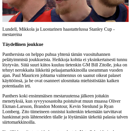
Play
Video
Lundell, Mikkola ja Luostarinen haastattelussa Stanley Cup -
mestareina
Täydellinen joukkue
Panthersista on helppo puhua yhtenä tämän vuosituhannen
pelätyimmistä joukkueista. Heikkoja kohtia ei yksinkertaisesti tunnu
löytyvän. Siitä suuri kiitos kuuluu tietenkin GM Bill Zitolle, joka on
tehnyt nerokkaita liikkeitä pelaajamarkkinoilla useamman vuoden
ajan. Paul Mauricen johtama valmennus on saanut oikeat palaset
käyttöönsä, ja he ovat osanneet ulosmitata miehistöstään kaiken
potentiaalin irti.
Panthers koki ensimmäisen mestaruutensa jälkeen joitakin
menetyksiä, kun syvyysosastolta poistuivat muun muassa Oliver
Ekman-Larsson, Brandon Montour, Kevin Stenlund ja Ryan
Lomberg. Zito tiimeineen onnistui kuitenkin tekemään tarvittavat
hankinnat pois lähteneiden tilalle ja löytämään tärkeitä palasia talven
siirtomarkkinoilla.