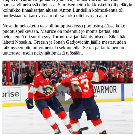
parissa viimeisessä ottelussa. Sam Bennettin kakkosketju oli pelätyin
kolmikko finaalisarjan alussa. Anton Lundellin kolmoskenttä oli
puolestaan ratkaisevassa roolissa koko ottelusarjan ajan.
Nosekin nelosketju taas oli huippuvedossa puolustuspäässä koko
pudotuspelikevään. Maurice on todennut jo monta kertaa, että
neloskenttä oli suurin syy Toronto-sarjan kääntymiseen. Siksi hän
lähetti Nosekin, Greerin ja Jonah Gadjovichin jäälle mestaruuden
ratkaisseen ottelun viimeisillä sekunneilla. Se oli palkinto heidän
uutterasta, usein näkymättömästä työstään.
Play