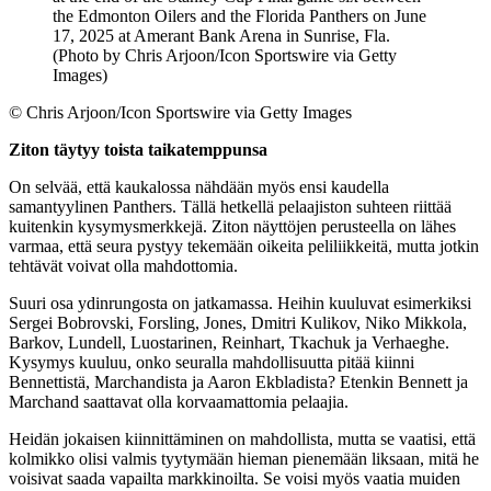
©
Chris Arjoon/Icon Sportswire via Getty Images
Ziton täytyy toista taikatemppunsa
On selvää, että kaukalossa nähdään myös ensi kaudella
samantyylinen Panthers. Tällä hetkellä pelaajiston suhteen riittää
kuitenkin kysymysmerkkejä. Ziton näyttöjen perusteella on lähes
varmaa, että seura pystyy tekemään oikeita peliliikkeitä, mutta jotkin
tehtävät voivat olla mahdottomia.
Suuri osa ydinrungosta on jatkamassa. Heihin kuuluvat esimerkiksi
Sergei Bobrovski, Forsling, Jones, Dmitri Kulikov, Niko Mikkola,
Barkov, Lundell, Luostarinen, Reinhart, Tkachuk ja Verhaeghe.
Kysymys kuuluu, onko seuralla mahdollisuutta pitää kiinni
Bennettistä, Marchandista ja Aaron Ekbladista? Etenkin Bennett ja
Marchand saattavat olla korvaamattomia pelaajia.
Heidän jokaisen kiinnittäminen on mahdollista, mutta se vaatisi, että
kolmikko olisi valmis tyytymään hieman pienemään liksaan, mitä he
voisivat saada vapailta markkinoilta. Se voisi myös vaatia muiden