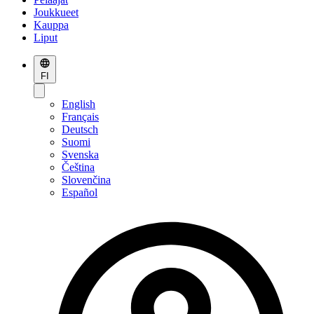
Joukkueet
Kauppa
Liput
FI
English
Français
Deutsch
Suomi
Svenska
Čeština
Slovenčina
Español