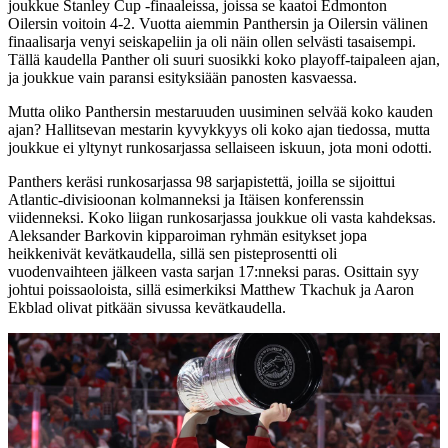
joukkue Stanley Cup -finaaleissa, joissa se kaatoi Edmonton
Oilersin voitoin 4-2. Vuotta aiemmin Panthersin ja Oilersin välinen
finaalisarja venyi seiskapeliin ja oli näin ollen selvästi tasaisempi.
Tällä kaudella Panther oli suuri suosikki koko playoff-taipaleen ajan,
ja joukkue vain paransi esityksiään panosten kasvaessa.
Mutta oliko Panthersin mestaruuden uusiminen selvää koko kauden
ajan? Hallitsevan mestarin kyvykkyys oli koko ajan tiedossa, mutta
joukkue ei yltynyt runkosarjassa sellaiseen iskuun, jota moni odotti.
Panthers keräsi runkosarjassa 98 sarjapistettä, joilla se sijoittui
Atlantic-divisioonan kolmanneksi ja Itäisen konferenssin
viidenneksi. Koko liigan runkosarjassa joukkue oli vasta kahdeksas.
Aleksander Barkovin kipparoiman ryhmän esitykset jopa
heikkenivät kevätkaudella, sillä sen pisteprosentti oli
vuodenvaihteen jälkeen vasta sarjan 17:nneksi paras. Osittain syy
johtui poissaoloista, sillä esimerkiksi Matthew Tkachuk ja Aaron
Ekblad olivat pitkään sivussa kevätkaudella.