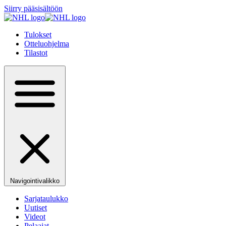
Siirry pääsisältöön
Tulokset
Otteluohjelma
Tilastot
Navigointivalikko
Sarjataulukko
Uutiset
Videot
Pelaajat