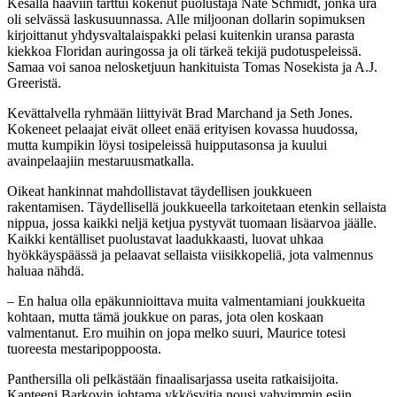
Kesällä haaviin tarttui kokenut puolustaja Nate Schmidt, jonka ura
oli selvässä laskusuunnassa. Alle miljoonan dollarin sopimuksen
kirjoittanut yhdysvaltalaispakki pelasi kuitenkin uransa parasta
kiekkoa Floridan auringossa ja oli tärkeä tekijä pudotuspeleissä.
Samaa voi sanoa nelosketjuun hankituista Tomas Nosekista ja A.J.
Greeristä.
Kevättalvella ryhmään liittyivät Brad Marchand ja Seth Jones.
Kokeneet pelaajat eivät olleet enää erityisen kovassa huudossa,
mutta kumpikin löysi tosipeleissä huipputasonsa ja kuului
avainpelaajiin mestaruusmatkalla.
Oikeat hankinnat mahdollistavat täydellisen joukkueen
rakentamisen. Täydellisellä joukkueella tarkoitetaan etenkin sellaista
nippua, jossa kaikki neljä ketjua pystyvät tuomaan lisäarvoa jäälle.
Kaikki kentälliset puolustavat laadukkaasti, luovat uhkaa
hyökkäyspäässä ja pelaavat sellaista viisikkopeliä, jota valmennus
haluaa nähdä.
– En halua olla epäkunnioittava muita valmentamiani joukkueita
kohtaan, mutta tämä joukkue on paras, jota olen koskaan
valmentanut. Ero muihin on jopa melko suuri, Maurice totesi
tuoreesta mestaripoppoosta.
Panthersilla oli pelkästään finaalisarjassa useita ratkaisijoita.
Kapteeni Barkovin johtama ykkösvitja nousi vahvimmin esiin