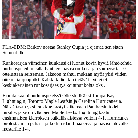
Play
Video
FLA-EDM: Barkov nostaa Stanley Cupin ja ojentaa sen sitten
Schmidtille
Runkosarjan viimeinen kuukausi ei luonut kovin hyviä lähtökohtia
pudotuspeleihin, sillä Panthers hävisi runkosarjan viimeisistä 10
ottelustaan seitsemän. Jaksoon mahtui mukaan myös yksi viiden
ottelun tappioputki. Kaikki kuitenkin tietävät nyt, ettei
keskinkertainen runkosarjaesitys koitunut kohtaloksi.
Florida kaatoi pudotuspeleissä Oilersin lisäksi Tampa Bay
Lightningin, Toronto Maple Leafsin ja Carolina Hurricanesin.
Näistä tasan yksi joukkue pystyi laittamaan Panthersin todella
tiukille, ja se oli yllättäen Maple Leafs. Lightning kaatui
ensimmäisen kierroksen paikallistaistossa voitoin 4-1. Hurricanes
puolestaan jäi pahasti jalkoihin idän finaaleissa ja hävisi tulevalle
mestarille 1-4.