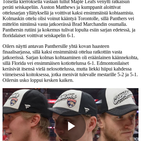
Toisella kierroksella vastaan tullut Maple Leafs venytti ratkaisun
peräti seiskapeliin. Auston Matthews ja kumppanit aloittivat
ottelusarjan yllätyksellä ja voittivat kaksi ensimmäistä kohtaamista.
Kolmaskin ottelu olisi voinut kääntyä Torontolle, sillä Panthers vei
mittelön nimiinsä vasta jatkoerässä Brad Marchandin osumalla.
Panthersin rutiini ja kokemus tulivat lopulta esiin sarjan edetessä, ja
floridalaiset voittivat seiskapelin 6-1.
Oilers näytti antavan Panthersille yhtä kovan haasteen
finaalisarjassa, sillä kaksi ensimmäistä ottelua ratkottiin vasta
jatkoerissä. Sarjan kolmas kohtaaminen oli eräänlainen käännekohta,
sillä Florida vei ensimmäisen kotiottelunsa 6-1. Edmontonilaiset
keräsivät itsensä vielä nelosottelussa, mutta liekki hiipui kahdessa
viimeisessä koitoksessa, jotka menivät tulevalle mestarille 5-2 ja 5-1.
Oilersin usko loppui kesken kaiken.