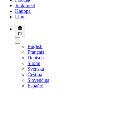
Joukkueet
Kauppa
Liput
FI
English
Français
Deutsch
Suomi
Svenska
Čeština
Slovenčina
Español