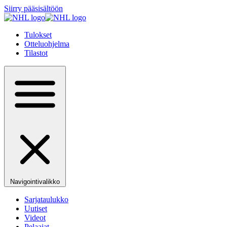
Siirry pääsisältöön
Tulokset
Otteluohjelma
Tilastot
Navigointivalikko
Sarjataulukko
Uutiset
Videot
Pelaajat