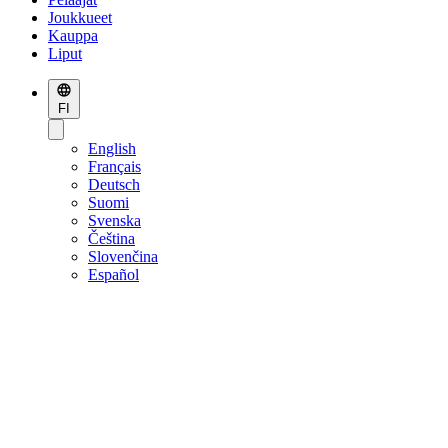
Joukkueet
Kauppa
Liput
FI
English
Français
Deutsch
Suomi
Svenska
Čeština
Slovenčina
Español