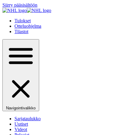
Siirry pääsisältöön
Tulokset
Otteluohjelma
Tilastot
Navigointivalikko
Sarjataulukko
Uutiset
Videot
Pelaajat