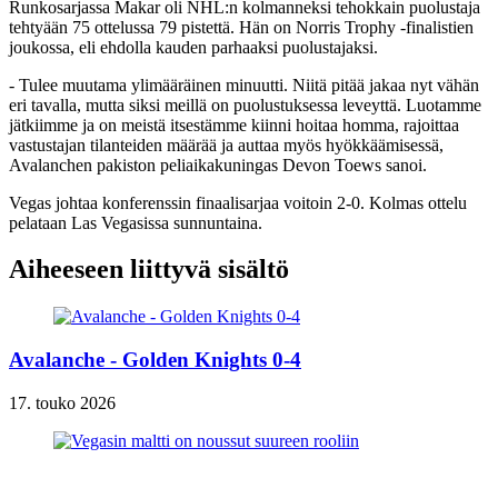
Runkosarjassa Makar oli NHL:n kolmanneksi tehokkain puolustaja
tehtyään 75 ottelussa 79 pistettä. Hän on Norris Trophy -finalistien
joukossa, eli ehdolla kauden parhaaksi puolustajaksi.
- Tulee muutama ylimääräinen minuutti. Niitä pitää jakaa nyt vähän
eri tavalla, mutta siksi meillä on puolustuksessa leveyttä. Luotamme
jätkiimme ja on meistä itsestämme kiinni hoitaa homma, rajoittaa
vastustajan tilanteiden määrää ja auttaa myös hyökkäämisessä,
Avalanchen pakiston peliaikakuningas Devon Toews sanoi.
Vegas johtaa konferenssin finaalisarjaa voitoin 2-0. Kolmas ottelu
pelataan Las Vegasissa sunnuntaina.
Aiheeseen liittyvä sisältö
Avalanche - Golden Knights 0-4
17. touko 2026