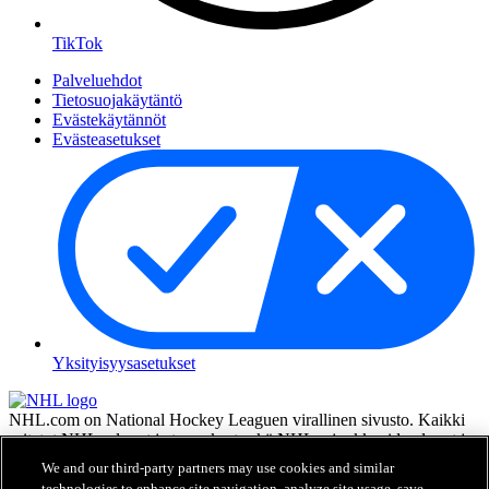
TikTok
Palveluehdot
Tietosuojakäytäntö
Evästekäytännöt
Evästeasetukset
Yksityisyysasetukset
NHL.com on National Hockey Leaguen virallinen sivusto. Kaikki
esitetyt NHL:n logot ja tunnukset sekä NHL:n joukkueiden logot ja
tunnukset ovat NHL:n ja sen joukkueiden omaisuutta, eikä niitä saa
We and our third-party partners may use cookies and similar
toisintaa ilman NHL Enterprises, L.P.:n hyväksyntää. © NHL 2026.
technologies to enhance site navigation, analyze site usage, save