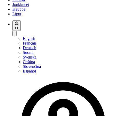
Joukkueet
Kauppa
Liput
FI
English
Français
Deutsch
Suomi
Svenska
Čeština
Slovenčina
Español