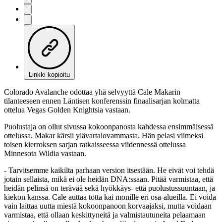
Linkki kopioitu
Colorado Avalanche odottaa yhä selvyyttä Cale Makarin
tilanteeseen ennen Läntisen konferenssin finaalisarjan kolmatta
ottelua Vegas Golden Knightsia vastaan.
Puolustaja on ollut sivussa kokoonpanosta kahdessa ensimmäisessä
ottelussa. Makar kärsii ylävartalovammasta. Hän pelasi viimeksi
toisen kierroksen sarjan ratkaisseessa viidennessä ottelussa
Minnesota Wildia vastaan.
- Tarvitsemme kaikilta parhaan version itsestään. He eivät voi tehdä
jotain sellaista, mikä ei ole heidän DNA:ssaan. Pitää varmistaa, että
heidän pelinsä on terävää sekä hyökkäys- että puolustussuuntaan, ja
kiekon kanssa. Cale auttaa totta kai monille eri osa-alueilla. Ei voida
vain laittaa uutta miestä kokoonpanoon korvaajaksi, mutta voidaan
varmistaa, että ollaan keskittyneitä ja valmistautuneita pelaamaan