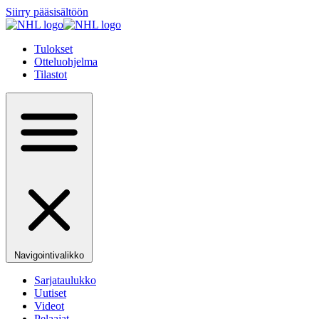
Siirry pääsisältöön
Tulokset
Otteluohjelma
Tilastot
Navigointivalikko
Sarjataulukko
Uutiset
Videot
Pelaajat