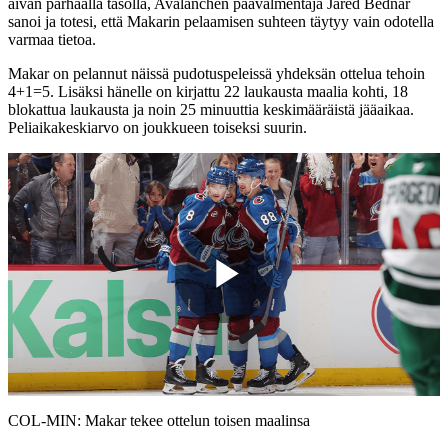
aivan parhaalla tasolla, Avalanchen päävalmentaja Jared Bednar
sanoi ja totesi, että Makarin pelaamisen suhteen täytyy vain odotella
varmaa tietoa.
Makar on pelannut näissä pudotuspeleissä yhdeksän ottelua tehoin
4+1=5. Lisäksi hänelle on kirjattu 22 laukausta maalia kohti, 18
blokattua laukausta ja noin 25 minuuttia keskimääräistä jääaikaa.
Peliaikakeskiarvo on joukkueen toiseksi suurin.
Play
Video
COL-MIN: Makar tekee ottelun toisen maalinsa