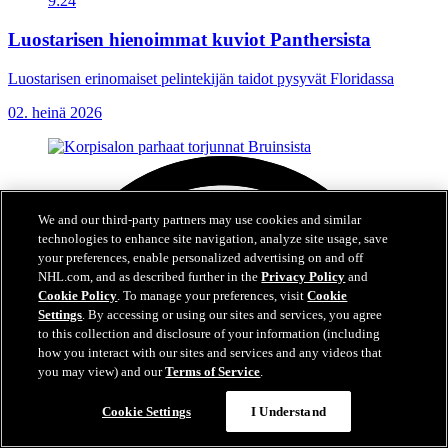
9:24
Luostarisen hienoimmat kuviot Panthersista
Luostarisen erinomaiset pelintekijän taidot pysyvät Floridassa
02. heinä 2026
We and our third-party partners may use cookies and similar
technologies to enhance site navigation, analyze site usage, save
your preferences, enable personalized advertising on and off
NHL.com, and as described further in the
Privacy Policy
and
Cookie Policy
. To manage your preferences, visit
Cookie
Settings
. By accessing or using our sites and services, you agree
to this collection and disclosure of your information (including
how you interact with our sites and services and any videos that
you may view) and our
Terms of Service
.
Cookie Settings
I Understand