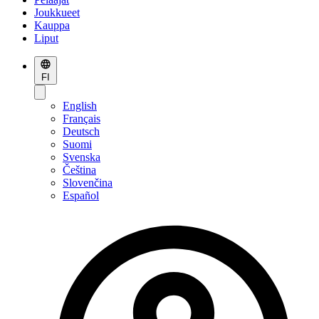
Joukkueet
Kauppa
Liput
FI
English
Français
Deutsch
Suomi
Svenska
Čeština
Slovenčina
Español