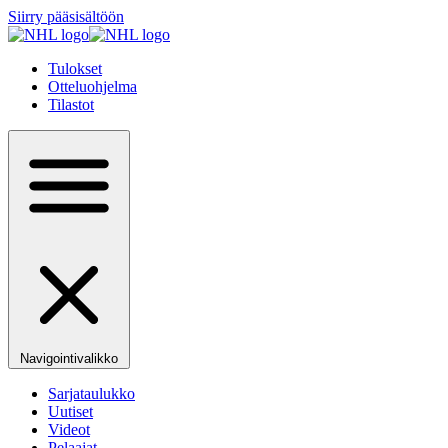
Siirry pääsisältöön
Tulokset
Otteluohjelma
Tilastot
Navigointivalikko
Sarjataulukko
Uutiset
Videot
Pelaajat