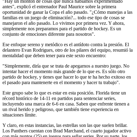
"Hay un montón de cosas que nunca habíamos experimentado
antes", explicó el entrenador Paul Maurice sobre la primera
oportunidad de ganar la Copa el año pasado. "¿Cómo manejas a las
familias en un juego de eliminación?... todo ese tipo de cosas se
manejaron el año pasado. Lo vivimos por primera vez. Y ahora,
simplemente nos preparamos para el partido de hockey. Es un
conjunto de emociones diferente para nosotros".
Ese enfoque sereno y metódico es el antídoto contra la presión. El
delantero Evan Rodrigues, otro de los pilares del equipo, resumió la
mentalidad que deben tener para este sexto encuentro:
"Simplemente, diría que se trata de apegarnos a nuestro juego. No
intentar hacer el momento más grande de lo que es. Es sólo otro
partido de hockey, y tienes que hacer lo que te ha hecho exitoso en
el pasado para mantenerte en el momento y hacer tu trabajo".
Este grupo sabe lo que es estar en esta posición. Florida tiene un
récord histórico de 14-11 en partidos para sentenciar series,
incluyendo una marca de 6-6 en casa. Saben que enfrente tienen a
un rival herido y peligroso, que también tiene experiencia en
situaciones límite.
Y claro, en estas instancias, las estrellas son las que suelen brillar.
Los Panthers cuentan con Brad Marchand, el cuarto jugador activo
con más puntos (25) en juegos para sellar series. Por su parte, los