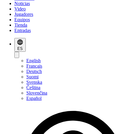
Noticias
Video
Jugadores
Equipos
Tienda
Entradas
ES
English
Français
Deutsch
Suomi
Svenska
Čeština
Slovenčina
Español