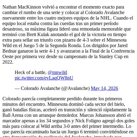
Nathan MacKinnon volvió a encontrar el momento exacto para
cambiar el rumbo de una serie y colocar al Colorado Avalanche
nuevamente entre los cuatro mejores equipos de la NHL. Cuando el
equipo local estaba contra las cuerdas tras un primer período
desastroso, su máxima figura lideró una remontada memorable que
terminó con Brett Kulak anotando el gol de la victoria en tiempo
extra para sellar un triunfo con pizarra de 4-3 sobre el Minnesota
Wild en el Juego 5 de la Segunda Ronda. Los dirigidos por Jared
Bednar ganaron la serie 4-1 y avanzaron a la Final de la Conferencia
Oeste por primera vez desde su campeonato de la Stanley Cup en
2022.
Heck of a battle,
@mnwild
pic.twitter.com/evLaqQW8nU
— Colorado Avalanche (@Avalanche)
May 14, 2026
Colorado parecía completamente perdido durante los primeros
minutos del encuentro. Minnesota dominó cada sector del hielo,
ganó batallas físicas, aceleró en transición y silenció rápidamente la
Ball Arena con un arranque demoledor. Marcus Johansson abrió el
marcador apenas a los 34 segundos y Nick Foligno agregó dos goles
más para colocar al Wild arriba 3-0 antes del primer intermedio. Lo
que parecía encaminado hacia un Juego 6 terminó convirtiéndose en