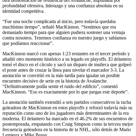
otra demostración de resiliencia del Avalanche, impulsada por
profundidad ofensiva, liderazgo y una confianza absoluta en su
identidad competitiva.
“Fue una noche complicada al inicio, pero todavía quedaba
muchísimo tiempo”, señaló MacKinnon. “Sentimos que era
demasiado tiempo para que alguien pudiera sostener una ventaja
contra nosotros. Tenemos confianza en nuestro juego y sabíamos
que podíamos reaccionar”.
MacKinnon marcó con apenas 1:23 restantes en el tercer período y
añadió otro momento histórico a su legado en playoffs. El delantero
tomó el disco en el círculo y sacó un disparo de muñeca que golpeó
el poste antes de cruzar la línea para nivelar el marcador 3-3. La
anotación se convirtió en la más tardía para igualar un posible
encuentro decisivo de serie en la historia de Avalanche.
“Definitivamente podía sentir el ruido del edificio”, comentó
MacKinnon. “Eso es exactamente por lo que juegas este deporte”.
La anotación también extendió a seis partidos consecutivos la racha
goleadora de MacKinnon en estos playoffs y reforzó todavía más su
reputación como uno de los jugadores más determinantes de la era
moderna. El delantero ha marcado en el 46.2% de sus encuentros de
postemporada, empatando con Craig Simpson como la tercera mejor
frecuencia goleadora en la historia de la NHL, sólo detrás de Mario
Lemieux y Mike Bossy.