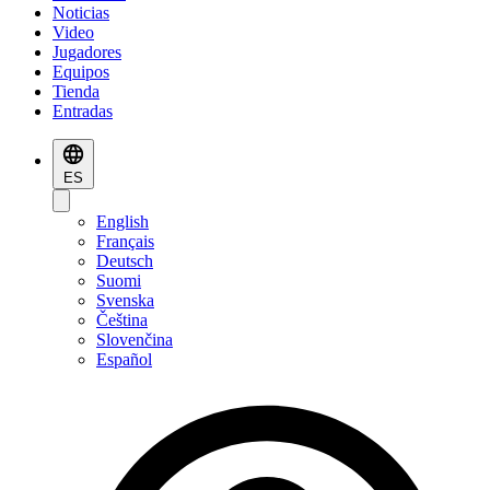
Noticias
Video
Jugadores
Equipos
Tienda
Entradas
ES
English
Français
Deutsch
Suomi
Svenska
Čeština
Slovenčina
Español