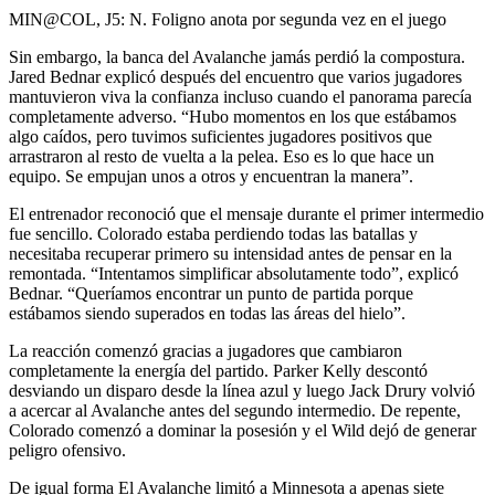
Video
MIN@COL, J5: N. Foligno anota por segunda vez en el juego
Sin embargo, la banca del Avalanche jamás perdió la compostura.
Jared Bednar explicó después del encuentro que varios jugadores
mantuvieron viva la confianza incluso cuando el panorama parecía
completamente adverso. “Hubo momentos en los que estábamos
algo caídos, pero tuvimos suficientes jugadores positivos que
arrastraron al resto de vuelta a la pelea. Eso es lo que hace un
equipo. Se empujan unos a otros y encuentran la manera”.
El entrenador reconoció que el mensaje durante el primer intermedio
fue sencillo. Colorado estaba perdiendo todas las batallas y
necesitaba recuperar primero su intensidad antes de pensar en la
remontada. “Intentamos simplificar absolutamente todo”, explicó
Bednar. “Queríamos encontrar un punto de partida porque
estábamos siendo superados en todas las áreas del hielo”.
La reacción comenzó gracias a jugadores que cambiaron
completamente la energía del partido. Parker Kelly descontó
desviando un disparo desde la línea azul y luego Jack Drury volvió
a acercar al Avalanche antes del segundo intermedio. De repente,
Colorado comenzó a dominar la posesión y el Wild dejó de generar
peligro ofensivo.
De igual forma El Avalanche limitó a Minnesota a apenas siete