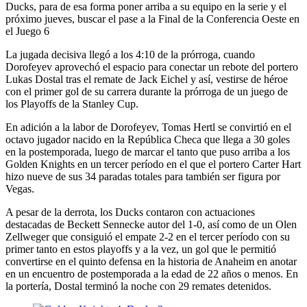
Ducks, para de esa forma poner arriba a su equipo en la serie y el
próximo jueves, buscar el pase a la Final de la Conferencia Oeste en
el Juego 6
La jugada decisiva llegó a los 4:10 de la prórroga, cuando
Dorofeyev aprovechó el espacio para conectar un rebote del portero
Lukas Dostal tras el remate de Jack Eichel y así, vestirse de héroe
con el primer gol de su carrera durante la prórroga de un juego de
los Playoffs de la Stanley Cup.
En adición a la labor de Dorofeyev, Tomas Hertl se convirtió en el
octavo jugador nacido en la República Checa que llega a 30 goles
en la postemporada, luego de marcar el tanto que puso arriba a los
Golden Knights en un tercer período en el que el portero Carter Hart
hizo nueve de sus 34 paradas totales para también ser figura por
Vegas.
A pesar de la derrota, los Ducks contaron con actuaciones
destacadas de Beckett Sennecke autor del 1-0, así como de un Olen
Zellweger que consiguió el empate 2-2 en el tercer período con su
primer tanto en estos playoffs y a la vez, un gol que le permitió
convertirse en el quinto defensa en la historia de Anaheim en anotar
en un encuentro de postemporada a la edad de 22 años o menos. En
la portería, Dostal terminó la noche con 29 remates detenidos.