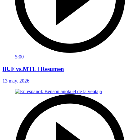
5:00
BUF vs.MTL | Resumen
13 may. 2026