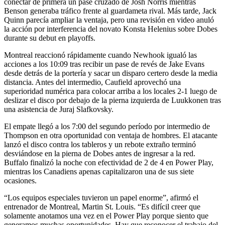
conectar de primera un pase cruzado de Josh Norris mientras
Benson generaba tráfico frente al guardameta rival. Más tarde, Jack
Quinn parecía ampliar la ventaja, pero una revisión en video anuló
la acción por interferencia del novato Konsta Helenius sobre Dobes
durante su debut en playoffs.
Montreal reaccionó rápidamente cuando Newhook igualó las
acciones a los 10:09 tras recibir un pase de revés de Jake Evans
desde detrás de la portería y sacar un disparo certero desde la media
distancia. Antes del intermedio, Caufield aprovechó una
superioridad numérica para colocar arriba a los locales 2-1 luego de
deslizar el disco por debajo de la pierna izquierda de Luukkonen tras
una asistencia de Juraj Slafkovsky.
El empate llegó a los 7:00 del segundo período por intermedio de
Thompson en otra oportunidad con ventaja de hombres. El atacante
lanzó el disco contra los tableros y un rebote extraño terminó
desviándose en la pierna de Dobes antes de ingresar a la red.
Buffalo finalizó la noche con efectividad de 2 de 4 en Power Play,
mientras los Canadiens apenas capitalizaron una de sus siete
ocasiones.
“Los equipos especiales tuvieron un papel enorme”, afirmó el
entrenador de Montreal, Martin St. Louis. “Es difícil creer que
solamente anotamos una vez en el Power Play porque siento que
generamos muchas oportunidades. Hay que reconocer el trabajo del