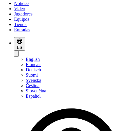
Noticias
Video
Jugadores
Equipos
Tienda
Entradas
ES
English
Français
Deutsch
Suomi
Svenska
Čeština
Slovenčina
Español