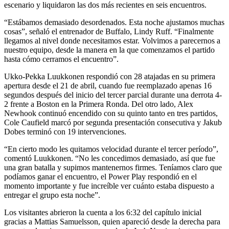
escenario y liquidaron las dos más recientes en seis encuentros.
“Estábamos demasiado desordenados. Esta noche ajustamos muchas
cosas”, señaló el entrenador de Buffalo, Lindy Ruff. “Finalmente
llegamos al nivel donde necesitamos estar. Volvimos a parecernos a
nuestro equipo, desde la manera en la que comenzamos el partido
hasta cómo cerramos el encuentro”.
Ukko-Pekka Luukkonen respondió con 28 atajadas en su primera
apertura desde el 21 de abril, cuando fue reemplazado apenas 16
segundos después del inicio del tercer parcial durante una derrota 4-
2 frente a Boston en la Primera Ronda. Del otro lado, Alex
Newhook continuó encendido con su quinto tanto en tres partidos,
Cole Caufield marcó por segunda presentación consecutiva y Jakub
Dobes terminó con 19 intervenciones.
“En cierto modo les quitamos velocidad durante el tercer período”,
comentó Luukkonen. “No les concedimos demasiado, así que fue
una gran batalla y supimos mantenernos firmes. Teníamos claro que
podíamos ganar el encuentro, el Power Play respondió en el
momento importante y fue increíble ver cuánto estaba dispuesto a
entregar el grupo esta noche”.
Los visitantes abrieron la cuenta a los 6:32 del capítulo inicial
gracias a Mattias Samuelsson, quien apareció desde la derecha para