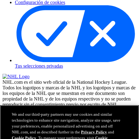
Configuración de cookies
Tus selecciones privadas
NHL.com es el sitio web oficial de la National Hockey League.
Todos los logotipos y marcas de la NHL y los logotipos y marcas de
los equipos de la NHL que se muestran en este documento son
propiedad de la NHL y de los equipos respectivos y no se pueden
reproducir sin el consentimiento previo por escrito de NHL
Enterprises, L.P. NHL 2026. Todos los derechos reservados. Todas
We and our third-party partners may use cookies and similar
las camisetas de los equipos de la NHL, personalizadas con los
technologies to enhance site navigation, analyze site usage, save
nombres y números de los jugadores, tienen licencia oficial de la
your preferences, enable personalized advertising on and off
NHL y la NHLPA. La marca denominativa Zamboni y la
NHL.com, and as described further in the
Privacy Policy
and
configuración de la máquina reparadora de hielo Zamboni son
marcas comerciales registradas de Frank J. Zamboni & Co., Inc. (c)
Cookie Policy
. To manage your preferences, visit
Cookie