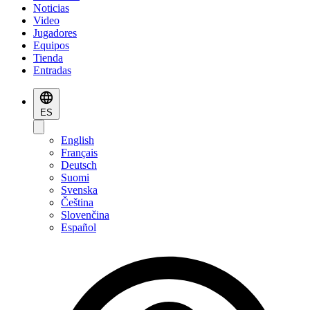
Noticias
Video
Jugadores
Equipos
Tienda
Entradas
ES
English
Français
Deutsch
Suomi
Svenska
Čeština
Slovenčina
Español