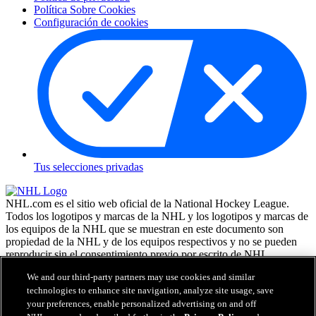
Política Sobre Cookies
Configuración de cookies
Tus selecciones privadas
NHL.com es el sitio web oficial de la National Hockey League.
Todos los logotipos y marcas de la NHL y los logotipos y marcas de
los equipos de la NHL que se muestran en este documento son
propiedad de la NHL y de los equipos respectivos y no se pueden
reproducir sin el consentimiento previo por escrito de NHL
Enterprises, L.P. NHL 2026. Todos los derechos reservados. Todas
We and our third-party partners may use cookies and similar
las camisetas de los equipos de la NHL, personalizadas con los
technologies to enhance site navigation, analyze site usage, save
nombres y números de los jugadores, tienen licencia oficial de la
your preferences, enable personalized advertising on and off
NHL y la NHLPA. La marca denominativa Zamboni y la