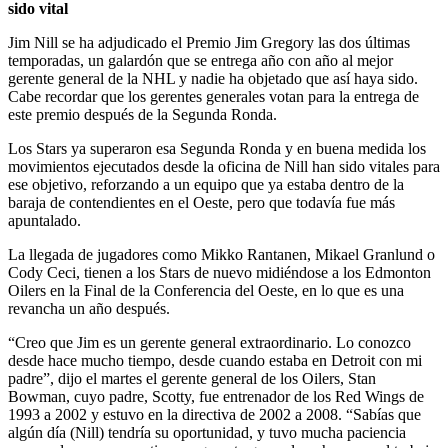
sido vital
Jim Nill se ha adjudicado el Premio Jim Gregory las dos últimas
temporadas, un galardón que se entrega año con año al mejor
gerente general de la NHL y nadie ha objetado que así haya sido.
Cabe recordar que los gerentes generales votan para la entrega de
este premio después de la Segunda Ronda.
Los Stars ya superaron esa Segunda Ronda y en buena medida los
movimientos ejecutados desde la oficina de Nill han sido vitales para
ese objetivo, reforzando a un equipo que ya estaba dentro de la
baraja de contendientes en el Oeste, pero que todavía fue más
apuntalado.
La llegada de jugadores como Mikko Rantanen, Mikael Granlund o
Cody Ceci, tienen a los Stars de nuevo midiéndose a los Edmonton
Oilers en la Final de la Conferencia del Oeste, en lo que es una
revancha un año después.
“Creo que Jim es un gerente general extraordinario. Lo conozco
desde hace mucho tiempo, desde cuando estaba en Detroit con mi
padre”, dijo el martes el gerente general de los Oilers, Stan
Bowman, cuyo padre, Scotty, fue entrenador de los Red Wings de
1993 a 2002 y estuvo en la directiva de 2002 a 2008. “Sabías que
algún día (Nill) tendría su oportunidad, y tuvo mucha paciencia