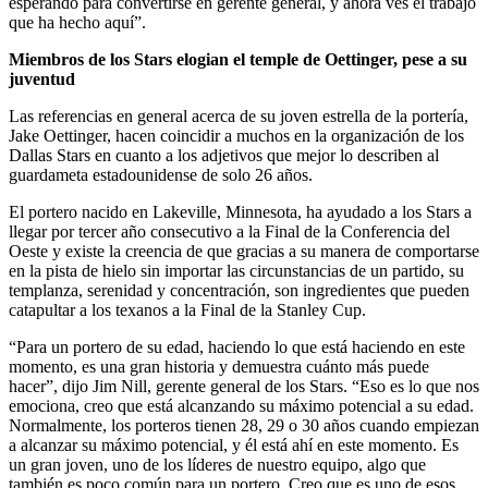
esperando para convertirse en gerente general, y ahora ves el trabajo
que ha hecho aquí”.
Miembros de los Stars elogian el temple de Oettinger, pese a su
juventud
Las referencias en general acerca de su joven estrella de la portería,
Jake Oettinger, hacen coincidir a muchos en la organización de los
Dallas Stars en cuanto a los adjetivos que mejor lo describen al
guardameta estadounidense de solo 26 años.
El portero nacido en Lakeville, Minnesota, ha ayudado a los Stars a
llegar por tercer año consecutivo a la Final de la Conferencia del
Oeste y existe la creencia de que gracias a su manera de comportarse
en la pista de hielo sin importar las circunstancias de un partido, su
templanza, serenidad y concentración, son ingredientes que pueden
catapultar a los texanos a la Final de la Stanley Cup.
“Para un portero de su edad, haciendo lo que está haciendo en este
momento, es una gran historia y demuestra cuánto más puede
hacer”, dijo Jim Nill, gerente general de los Stars. “Eso es lo que nos
emociona, creo que está alcanzando su máximo potencial a su edad.
Normalmente, los porteros tienen 28, 29 o 30 años cuando empiezan
a alcanzar su máximo potencial, y él está ahí en este momento. Es
un gran joven, uno de los líderes de nuestro equipo, algo que
también es poco común para un portero. Creo que es uno de esos