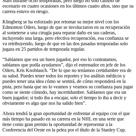
Stars durante ocho temporadas, pero luego no solo cambió de
escenario en cuatro ocasiones en los últimos cuatro años, sino que su
carrera estuvo en riesgo.
Klingberg se ha esforzado por retomar su mejor nivel con los
Edmonton Oilers, luego de que se involucraron en su recuperación
al someterse a una cirugía para reparar daño en sus caderas,
incluyendo una larga, pero efectiva recuperación, esa confianza se
va retribuyendo, luego de que en las dos pasadas temporadas solo
jugara en 25 partidos de temporada regular.
“Sabíamos que era un buen jugador, por eso lo contratamos,
sabíamos que podía ayudarnos”, dijo el entrenador en jefe de los
Oilers, Kris Knoblauch. “De lo que no teníamos certidumbre era de
su salud. Puedes tener todos los reportes y los análisis médicos y
puedes tener una idea cómo se sentirá, de cómo responderá en la
pista, pero hasta que no lo veamos y veamos su confianza para jugar
como se siente cómodo, hay incertidumbre. Sabíamos que era un
buen jugador; si todo iba a encajar, solo el tiempo lo iba a decir y
obviamente es algo que nos ha salido bien”.
Ahora tendrá la gran oportunidad de enfrentar al equipo con el que
más tiempo ha pasado en su carrera en la NHL en una serie que
tiene como gran premio la oportunidad de representar a la
Conferencia del Oeste en la pelea por el título de la Stanley Cup.