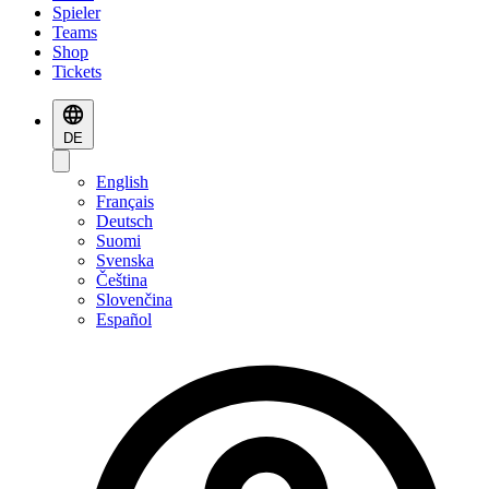
Spieler
Teams
Shop
Tickets
DE
English
Français
Deutsch
Suomi
Svenska
Čeština
Slovenčina
Español