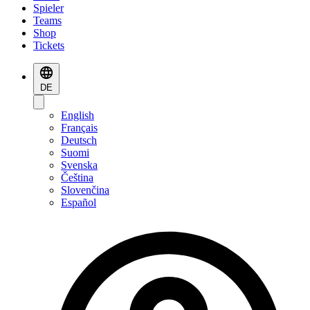
Spieler
Teams
Shop
Tickets
DE
English
Français
Deutsch
Suomi
Svenska
Čeština
Slovenčina
Español