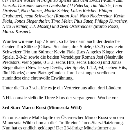
der vierten Woche in Folge 18 Spieler aus dem DACH-Raum zum
Einsatz. Darunter sieben Deutsche (JJ Peterka, Tim Stützle, Leon
Draisaitl, Nico Sturm, Moritz Seider, Lukas Reichel, Philipp
Grubauer), neun Schweizer (Roman Josi, Nino Niederreiter, Kevin
Fiala, Jonas Siegenthaler, Timo Meier, Pius Suter, Philipp Kurashev,
Nico Hischier, J.J. Moser,) und zwei Österreicher (Marco Rossi,
Marco Kasper).
Würden wir eine Top 7 küren, so hätten darin auch der deutsche
Center Tim Stützle (Ottawa Senators; drei Spiele, 0-3-3) sowie ein
Schweizer Trio um Stürmer Kevin Fiala (Los Angeles Kings; vier
Spiele, 2-0-2) sowie die beiden Verteidiger Roman Josi (Nashville
Predators; vier Spiele, 0-3-3; sechs Hits, sechs Blocks) und Jonas
Siegenthaler (New Jersey Devils, vier Spiele, 1-1-2; +4; sieben Hits,
fünf Blocks) einen Platz gefunden. Ihre Leistungen verdienen
zumindest eine ehrenvolle Erwähnung.
Unter die Top 3 schaffte es je ein Vertreter aus allen drei Ländern.
NHL.com/de stellt die Three Stars der vergangenen Woche vor...
3rd Star: Marco Rossi (Minnesota Wild)
Ein ums andere Mal klopfte der Österreicher Marco Rossi von den
Minnesota Wild schon an die Tür für eine Three-Stars-Platzierung.
Nun hat es endlich geklappt! Der 23-jährige Mittelstürmer aus