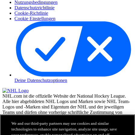
Nutzungsbedingungen
Datenschutzrichtlinie
Cookie-Richtlinie
Cookie Einstellungen
Deine Datenschutzoptionen
NHL.com ist die offizielle Website der National Hockey League.
Alle hier abgebildeten NHL Logos und Marken sowie NHL Team-
Logos und -Marken sind Eigentum der NHL und der jeweiligen
Teams und dürfen ohne vorherige schriftliche Zustimmung von
NHL Enterprises, L.P. © NHL 2026, nicht reproduziert werden.
Alle Rechte vorbehalten. Alle NHL Team-Trikots, die mit den
We and our third-party partners may use cookies and similar
Namen und Nummern der NHL Spieler versehen sind, sind offiziell
technologies to enhance site navigation, analyze site usage, save
von der NHL und der NHLPA lizenziert. Die Wortmarke Zamboni
your preferences, enable personalized advertising on and off