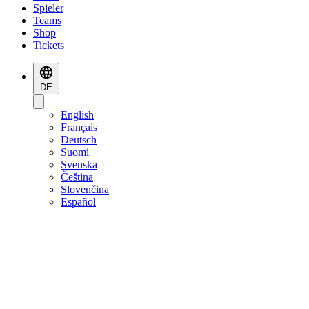
Spieler
Teams
Shop
Tickets
DE
English
Français
Deutsch
Suomi
Svenska
Čeština
Slovenčina
Español