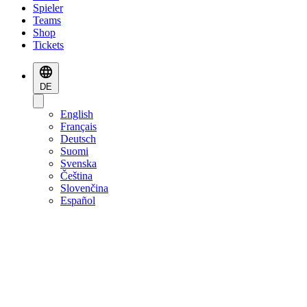
Spieler
Teams
Shop
Tickets
DE
English
Français
Deutsch
Suomi
Svenska
Čeština
Slovenčina
Español