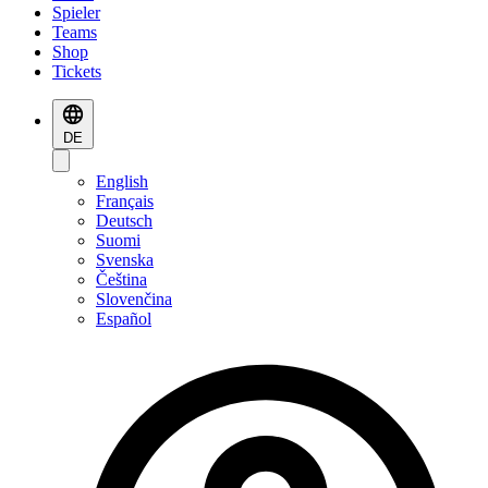
Spieler
Teams
Shop
Tickets
DE
English
Français
Deutsch
Suomi
Svenska
Čeština
Slovenčina
Español