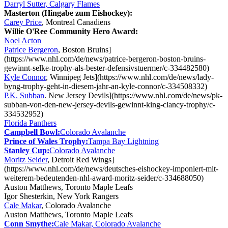
Darryl Sutter, Calgary Flames
Masterton (Hingabe zum Eishockey):
Carey Price
, Montreal Canadiens
Willie O'Ree Community Hero Award:
Noel Acton
Patrice Bergeron
, Boston Bruins]
(https://www.nhl.com/de/news/patrice-bergeron-boston-bruins-
gewinnt-selke-trophy-als-bester-defensivstuermer/c-334482580)
Kyle Connor
, Winnipeg Jets](https://www.nhl.com/de/news/lady-
byng-trophy-geht-in-diesem-jahr-an-kyle-connor/c-334508332)
P.K. Subban
. New Jersey Devils](https://www.nhl.com/de/news/pk-
subban-von-den-new-jersey-devils-gewinnt-king-clancy-trophy/c-
334532952)
Florida Panthers
Campbell Bowl:
Colorado Avalanche
Prince of Wales Trophy:
Tampa Bay Lightning
Stanley Cup:
Colorado Avalanche
Moritz Seider
, Detroit Red Wings]
(https://www.nhl.com/de/news/deutsches-eishockey-imponiert-mit-
weiterem-bedeutenden-nhl-award-moritz-seider/c-334688050)
Auston Matthews, Toronto Maple Leafs
Igor Shesterkin, New York Rangers
Cale Makar
, Colorado Avalanche
Auston Matthews, Toronto Maple Leafs
Conn Smythe:
Cale Makar, Colorado Avalanche