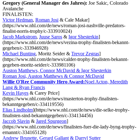
Gregory (General Manager des Jahres):
Joe Sakic, Colorado
Avalanche
FINALISTEN:
Victor Hedman
,
Roman Josi
& Cale Makar]
(https://www.nhl.com/de/news/roman-josi-nashville-predators-
finalist-norris-trophy/c-333910024)
Jacob Markstrom
,
Juuse Saros
&
Igor Shesterkin
]
(https://www.nhl.com/de/news/vezina-trophy-finalisten-bekannt-
gegeben/c-333946928)
Michael Bunting
, Moritz Seider &
Trevor Zegras
]
(https://www.nhl.com/de/news/calder-trophy-finalisten-bekannt-
gegeben-moritz-seider/c-333981106)
Auston Matthews, Connor McDavid & Igor Shesterkin
Roman Josi, Auston Matthews & Connor McDavid
Willie O'Ree Community Hero Award:
Noel Acton, Meredith
Lang & Ryan Francis
Kevin Hayes
& Carey Price]
(https://www.nhl.com/de/news/masterton-trophy-finalisten-
bekanntgegeben/c-334119556)
Elias Lindholm
](https://www.nhl.com/de/news/die-selke-trophy-
finalisten-sind-bekanntgegeben/c-334134456)
Jaccob Slavin
&
Jared Spurgeon
]
(https://www.nhl.com/de/news/finalisten-fuer-die-lady-byng-trophy-
ernannt/c-334165128)
Andrew Brunette, Gerard Gallant & Darryl Sutter