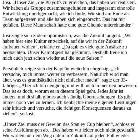
Josi. „Unser Ziel, die Playoffs zu erreichen, das haben wir realisiert.
Wir haben als Gruppe zusammengefunden und insgesamt eine tolle
Entwicklung durchgemacht, wie ich finde. Wir sind am Ende als
Team aufgetreten und alle haben sich eingebracht. Das hat mir
gefallen. Diese Mannschaft hatte eine gute Chemie untereinander.“
Josi zeigte sich zudem optimistisch, was die Zukunft angeht. „Wir
haben hier eine Kultur entwickelt, auf die wir in der Zukunft
aufbauen wollen“, erklärte er. „Da gab es viele gute Ansätze zu
beobachten. Unser Kampfgeist hat gestimmt. Deshalb freue ich
mich auch jetzt schon wieder auf die neue Saison.“
Persönlich zeigte sich der Kapitän weiterhin ehrgeizig. „Ich
versuche, mich immer weiter zu verbessern. Natürlich wird man
älter, was es grundsätzlich nicht einfacher macht“, sagte der 33-
Jährige. „Aber ich bin neugierig und will mich immer neu beweisen.
Das ist es doch, worum es in diesem Spiel geht. Jedes Jahr ist
anders, und deshalb gibt es auch ständig Überraschungen. Es gibt
immer noch viel zu lernen. Ich beobachte meine eigenen Leistungen
sehr kritisch und versuche, die richtigen Konsequenzen daraus zu
ziehen“, so Josi.
„Unser Ziel muss der Gewinn des Stanley Cup bleiben“, schloss er
seine Ausführungen ab. „Das haben wir leider noch nicht geschafft.
Wir wollen auf dem Weg dahin in Zukunft auf jeden Fall wieder