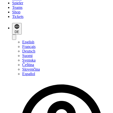
Spieler
Teams
Shop
Tickets
DE
English
Français
Deutsch
Suomi
Svenska
Čeština
Slovenčina
Español