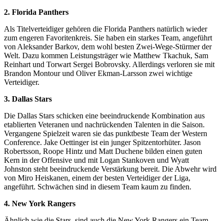
2. Florida Panthers
Als Titelverteidiger gehören die Florida Panthers natürlich wieder
zum engeren Favoritenkreis. Sie haben ein starkes Team, angeführt
von Aleksander Barkov, dem wohl besten Zwei-Wege-Stürmer der
Welt. Dazu kommen Leistungsträger wie Matthew Tkachuk, Sam
Reinhart und Torwart Sergei Bobrovsky. Allerdings verloren sie mit
Brandon Montour und Oliver Ekman-Larsson zwei wichtige
Verteidiger.
3. Dallas Stars
Die Dallas Stars schicken eine beeindruckende Kombination aus
etablierten Veteranen und nachrückenden Talenten in die Saison.
Vergangene Spielzeit waren sie das punktbeste Team der Western
Conference. Jake Oettinger ist ein junger Spitzentorhüter. Jason
Robertsson, Roope Hintz und Matt Duchene bilden einen guten
Kern in der Offensive und mit Logan Stankoven und Wyatt
Johnston steht beeindruckende Verstärkung bereit. Die Abwehr wird
von Miro Heiskanen, einem der besten Verteidiger der Liga,
angeführt. Schwächen sind in diesem Team kaum zu finden.
4. New York Rangers
Ähnlich wie die Stars, sind auch die New York Rangers ein Team,