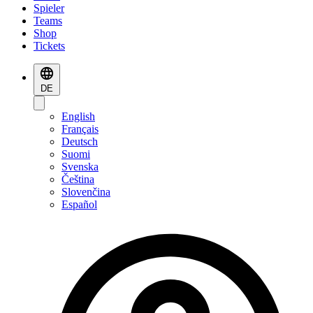
Spieler
Teams
Shop
Tickets
DE
English
Français
Deutsch
Suomi
Svenska
Čeština
Slovenčina
Español