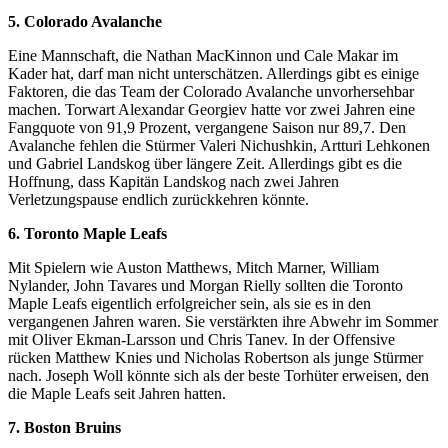
5. Colorado Avalanche
Eine Mannschaft, die Nathan MacKinnon und Cale Makar im
Kader hat, darf man nicht unterschätzen. Allerdings gibt es einige
Faktoren, die das Team der Colorado Avalanche unvorhersehbar
machen. Torwart Alexandar Georgiev hatte vor zwei Jahren eine
Fangquote von 91,9 Prozent, vergangene Saison nur 89,7. Den
Avalanche fehlen die Stürmer Valeri Nichushkin, Artturi Lehkonen
und Gabriel Landskog über längere Zeit. Allerdings gibt es die
Hoffnung, dass Kapitän Landskog nach zwei Jahren
Verletzungspause endlich zurückkehren könnte.
6. Toronto Maple Leafs
Mit Spielern wie Auston Matthews, Mitch Marner, William
Nylander, John Tavares und Morgan Rielly sollten die Toronto
Maple Leafs eigentlich erfolgreicher sein, als sie es in den
vergangenen Jahren waren. Sie verstärkten ihre Abwehr im Sommer
mit Oliver Ekman-Larsson und Chris Tanev. In der Offensive
rücken Matthew Knies und Nicholas Robertson als junge Stürmer
nach. Joseph Woll könnte sich als der beste Torhüter erweisen, den
die Maple Leafs seit Jahren hatten.
7. Boston Bruins