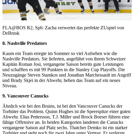
Video
FLA@BOS R2, Sp6: Zacha verwertet das perfekte ZUspiel von
DeBrusk
8. Nashville Predators
Kaum ein Team erregte im Sommer so viel Aufsehen wie die
Nashville Predators. Sie lieferten, angeführt von ihrem Schweizer
Kapitän Roman Josi, vergangene Saison bereits gute Leistungen
und schafften es mit 99 Punkten in die Stanley Cup Playoffs. Die
Neuzugänge Steven Stamkos und Jonathan Marchessault im Angriff
und Brady Skjei in der Abwehr, heben das Team auf ein neues
Niveau.
9. Vancouver Canucks
Ähnlich wie bei den Bruins, ist bei den Vancouver Canucks der
Torhüter das Problem. Quinn Hughes ist die Speerspitze einer guten
Abwehr. Elias Pettersson, T.J. Miller und Brock Boeser führen eine
fähige Offensive an. In beiden Kategorien landeten die Canucks
vergangene Saison auf Platz sechs. Thatcher Demko ist ein starker
Torhüter und steht noch für zwei Jahre unter Vertrag. Er verletzte