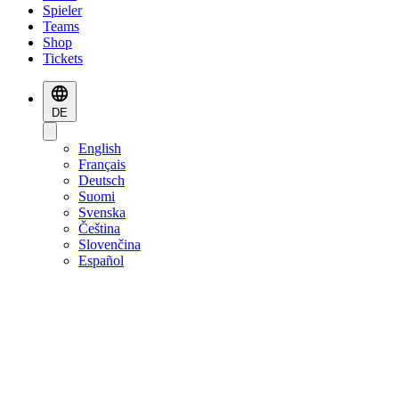
Spieler
Teams
Shop
Tickets
DE
English
Français
Deutsch
Suomi
Svenska
Čeština
Slovenčina
Español