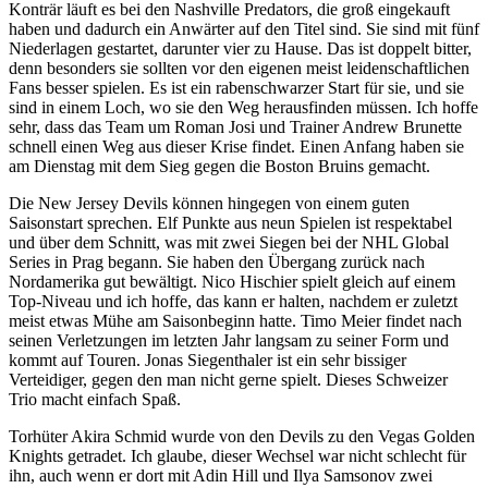
Konträr läuft es bei den Nashville Predators, die groß eingekauft
haben und dadurch ein Anwärter auf den Titel sind. Sie sind mit fünf
Niederlagen gestartet, darunter vier zu Hause. Das ist doppelt bitter,
denn besonders sie sollten vor den eigenen meist leidenschaftlichen
Fans besser spielen. Es ist ein rabenschwarzer Start für sie, und sie
sind in einem Loch, wo sie den Weg herausfinden müssen. Ich hoffe
sehr, dass das Team um Roman Josi und Trainer Andrew Brunette
schnell einen Weg aus dieser Krise findet. Einen Anfang haben sie
am Dienstag mit dem Sieg gegen die Boston Bruins gemacht.
Die New Jersey Devils können hingegen von einem guten
Saisonstart sprechen. Elf Punkte aus neun Spielen ist respektabel
und über dem Schnitt, was mit zwei Siegen bei der NHL Global
Series in Prag begann. Sie haben den Übergang zurück nach
Nordamerika gut bewältigt. Nico Hischier spielt gleich auf einem
Top-Niveau und ich hoffe, das kann er halten, nachdem er zuletzt
meist etwas Mühe am Saisonbeginn hatte. Timo Meier findet nach
seinen Verletzungen im letzten Jahr langsam zu seiner Form und
kommt auf Touren. Jonas Siegenthaler ist ein sehr bissiger
Verteidiger, gegen den man nicht gerne spielt. Dieses Schweizer
Trio macht einfach Spaß.
Torhüter Akira Schmid wurde von den Devils zu den Vegas Golden
Knights getradet. Ich glaube, dieser Wechsel war nicht schlecht für
ihn, auch wenn er dort mit Adin Hill und Ilya Samsonov zwei