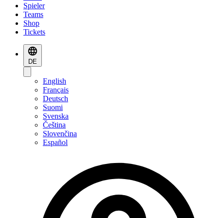
Spieler
Teams
Shop
Tickets
DE
English
Français
Deutsch
Suomi
Svenska
Čeština
Slovenčina
Español