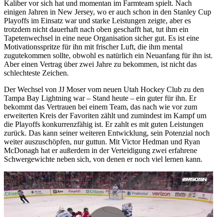
Kaliber vor sich hat und momentan im Farmteam spielt. Nach
einigen Jahren in New Jersey, wo er auch schon in den Stanley Cup
Playoffs im Einsatz war und starke Leistungen zeigte, aber es
trotzdem nicht dauerhaft nach oben geschafft hat, tut ihm ein
Tapetenwechsel in eine neue Organisation sicher gut. Es ist eine
Motivationsspritze für ihn mit frischer Luft, die ihm mental
zugutekommen sollte, obwohl es natürlich ein Neuanfang für ihn ist.
Aber einen Vertrag über zwei Jahre zu bekommen, ist nicht das
schlechteste Zeichen.
Der Wechsel von JJ Moser vom neuen Utah Hockey Club zu den
Tampa Bay Lightning war – Stand heute – ein guter für ihn. Er
bekommt das Vertrauen bei einem Team, das nach wie vor zum
erweiterten Kreis der Favoriten zählt und zumindest im Kampf um
die Playoffs konkurrenzfähig ist. Er zahlt es mit guten Leistungen
zurück. Das kann seiner weiteren Entwicklung, sein Potenzial noch
weiter auszuschöpfen, nur guttun. Mit Victor Hedman und Ryan
McDonagh hat er außerdem in der Verteidigung zwei erfahrene
Schwergewichte neben sich, von denen er noch viel lernen kann.