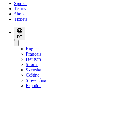
Spieler
Teams
Shop
Tickets
DE
English
Français
Deutsch
Suomi
Svenska
Čeština
Slovenčina
Español