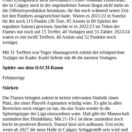
der in Calgary auch in der angelaufenen Saison längst nicht mehr an
die Offensivproduktion herankam, die ihn noch während seiner Zeit
bei den Panthers ausgezeichnet hatte. Waren es 2021/22 in Sunrise
für ihn noch 115 Punkte (30 Tore, 85 Assists in 80 Spielen der
regulären Saison) gewesen, brachte er es 2022/23 im Trikot der
Flames nur noch auf 15 Treffer, 40 Vorlagen und 55 Zähler. 2023/24
waren es mit zwölf Treffern, 40 Assists und 52 Punkten noch
weniger.
Mit 31 Treffern war Yegor Sharangovich zuletzt der erfolgreichste
Torjäger im Kader. Kadri lieferte mit 46 die meisten Vorlagen.
Spieler aus dem DACH-Raum
Fehlanzeige
Stärken
Die Flames belegten zuletzt in keiner relevanten Statistik einen
Platz, der eines Playoff-Aspiranten würdig wäre. Es gibt in allen
Bereichen noch einiges zu tun, bis das Team wieder in die
Spitzengruppe der Liga einzuordnen wäre. Halt gibt der Mannschaft
zumindest ihre Heimbilanz. Mit 21-19-1 ist diese zumindest noch
leicht im positiven Bereich. Darauf lässt sich aufbauen. Erst recht,
wenn ab 2027 die neue Halle in Calgary fertiggestellt sein wird und