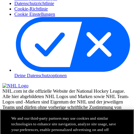
Datenschutzrichtlinie
Cookie-Richtlinie
Cookie Einstellungen
Deine Datenschutzoptionen
NHL.com ist die offizielle Website der National Hockey League.
Alle hier abgebildeten NHL Logos und Marken sowie NHL Team-
Logos und -Marken sind Eigentum der NHL und der jeweiligen
Teams und dürfen ohne vorherige schriftliche Zustimmung von
NHL Enterprises, L.P. © NHL 2026, nicht reproduziert werden.
Alle Rechte vorbehalten. Alle NHL Team-Trikots, die mit den
We and our third-party partners may use cookies and similar
Namen und Nummern der NHL Spieler versehen sind, sind offiziell
technologies to enhance site navigation, analyze site usage, save
von der NHL und der NHLPA lizenziert. Die Wortmarke Zamboni
your preferences, enable personalized advertising on and off