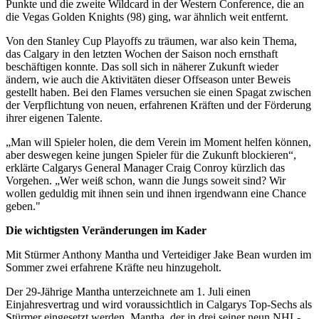
Punkte und die zweite Wildcard in der Western Conference, die an
die Vegas Golden Knights (98) ging, war ähnlich weit entfernt.
Von den Stanley Cup Playoffs zu träumen, war also kein Thema,
das Calgary in den letzten Wochen der Saison noch ernsthaft
beschäftigen konnte. Das soll sich in näherer Zukunft wieder
ändern, wie auch die Aktivitäten dieser Offseason unter Beweis
gestellt haben. Bei den Flames versuchen sie einen Spagat zwischen
der Verpflichtung von neuen, erfahrenen Kräften und der Förderung
ihrer eigenen Talente.
„Man will Spieler holen, die dem Verein im Moment helfen können,
aber deswegen keine jungen Spieler für die Zukunft blockieren“,
erklärte Calgarys General Manager Craig Conroy kürzlich das
Vorgehen. „Wer weiß schon, wann die Jungs soweit sind? Wir
wollen geduldig mit ihnen sein und ihnen irgendwann eine Chance
geben."
Die wichtigsten Veränderungen im Kader
Mit Stürmer Anthony Mantha und Verteidiger Jake Bean wurden im
Sommer zwei erfahrene Kräfte neu hinzugeholt.
Der 29-Jährige Mantha unterzeichnete am 1. Juli einen
Einjahresvertrag und wird voraussichtlich in Calgarys Top-Sechs als
Stürmer eingesetzt werden. Mantha, der in drei seiner neun NHL-