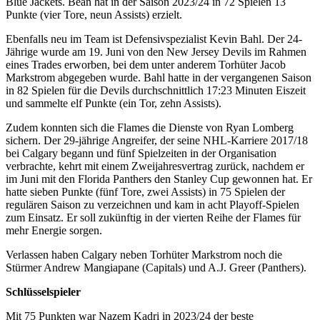
Blue Jackets. Bean hat in der Saison 2023/24 in 72 Spielen 13
Punkte (vier Tore, neun Assists) erzielt.
Ebenfalls neu im Team ist Defensivspezialist Kevin Bahl. Der 24-
Jährige wurde am 19. Juni von den New Jersey Devils im Rahmen
eines Trades erworben, bei dem unter anderem Torhüter Jacob
Markstrom abgegeben wurde. Bahl hatte in der vergangenen Saison
in 82 Spielen für die Devils durchschnittlich 17:23 Minuten Eiszeit
und sammelte elf Punkte (ein Tor, zehn Assists).
Zudem konnten sich die Flames die Dienste von Ryan Lomberg
sichern. Der 29-jährige Angreifer, der seine NHL-Karriere 2017/18
bei Calgary begann und fünf Spielzeiten in der Organisation
verbrachte, kehrt mit einem Zweijahresvertrag zurück, nachdem er
im Juni mit den Florida Panthers den Stanley Cup gewonnen hat. Er
hatte sieben Punkte (fünf Tore, zwei Assists) in 75 Spielen der
regulären Saison zu verzeichnen und kam in acht Playoff-Spielen
zum Einsatz. Er soll zukünftig in der vierten Reihe der Flames für
mehr Energie sorgen.
Verlassen haben Calgary neben Torhüter Markstrom noch die
Stürmer Andrew Mangiapane (Capitals) und A.J. Greer (Panthers).
Schlüsselspieler
Mit 75 Punkten war Nazem Kadri in 2023/24 der beste