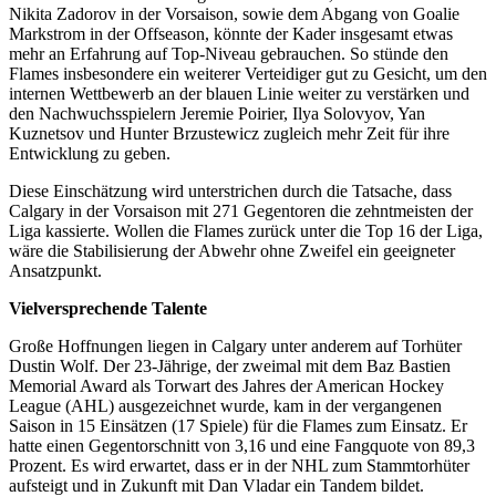
Nikita Zadorov in der Vorsaison, sowie dem Abgang von Goalie
Markstrom in der Offseason, könnte der Kader insgesamt etwas
mehr an Erfahrung auf Top-Niveau gebrauchen. So stünde den
Flames insbesondere ein weiterer Verteidiger gut zu Gesicht, um den
internen Wettbewerb an der blauen Linie weiter zu verstärken und
den Nachwuchsspielern Jeremie Poirier, Ilya Solovyov, Yan
Kuznetsov und Hunter Brzustewicz zugleich mehr Zeit für ihre
Entwicklung zu geben.
Diese Einschätzung wird unterstrichen durch die Tatsache, dass
Calgary in der Vorsaison mit 271 Gegentoren die zehntmeisten der
Liga kassierte. Wollen die Flames zurück unter die Top 16 der Liga,
wäre die Stabilisierung der Abwehr ohne Zweifel ein geeigneter
Ansatzpunkt.
Vielversprechende Talente
Große Hoffnungen liegen in Calgary unter anderem auf Torhüter
Dustin Wolf. Der 23-Jährige, der zweimal mit dem Baz Bastien
Memorial Award als Torwart des Jahres der American Hockey
League (AHL) ausgezeichnet wurde, kam in der vergangenen
Saison in 15 Einsätzen (17 Spiele) für die Flames zum Einsatz. Er
hatte einen Gegentorschnitt von 3,16 und eine Fangquote von 89,3
Prozent. Es wird erwartet, dass er in der NHL zum Stammtorhüter
aufsteigt und in Zukunft mit Dan Vladar ein Tandem bildet.