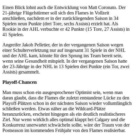
Einen Blick lohnt auch die Entwicklung von Matt Coronato. Der
21-jährige Flügelstürmer soll sich den Flames in Vollzeit
anschließen, nachdem er in der zurückliegenden Saison in 34
Spielen neun Punkte (drei Tore, sechs Assists) erzielt hat. Als
Rookie in der AHL verbuchte er 42 Punkte (15 Tore, 27 Assists) in
41 Spielen.
Angreifer Jakob Pelletier, der in der vergangenen Saison wegen
einer Schulterverletzung nur auf insgesamt 31 Spiele in der NHL
und der AHL kam, könnte für den Sprung ins Team bereit sein,
wenn seine Gesundheit mitspielt. In der vergangenen Saison hatte
der 23-Jährige in der NHL in 13 Spielen drei Punkte (ein Tor, zwei
Assists) gesammelt.
Playoff-Chancen
Man muss schon ein ausgesprochener Optimist sein, wenn man
daran glaubt, dass die Flames die zuletzt entstandene Lücke zu den
Playoff-Plätzen schon in der nächsten Saison wieder vollumfänglich
schließen werden. Etwas näher an die Wildcard-Plätze
heranzurücken, erscheint hingegen als ein deutlich realistischeres
Ziel. Nur wenn wirklich alles optimal klappt bei Calgary und die
Konkurrenz unerwartet schwächeln sollte, wäre der Traum von der
Postseason im kommenden Frühjahr von den Flames realisierbar.