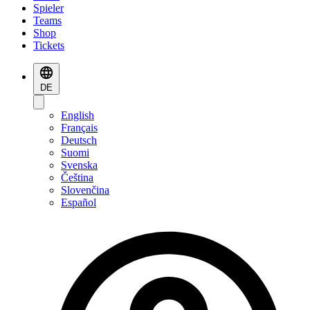
Spieler
Teams
Shop
Tickets
DE
English
Français
Deutsch
Suomi
Svenska
Čeština
Slovenčina
Español