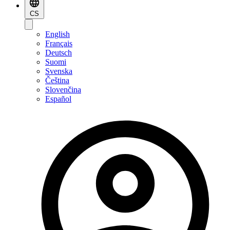
CS
English
Français
Deutsch
Suomi
Svenska
Čeština
Slovenčina
Español