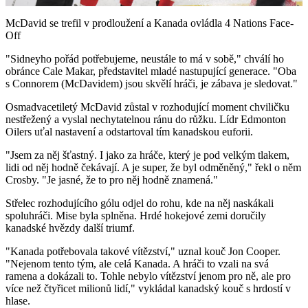
Video
McDavid se trefil v prodloužení a Kanada ovládla 4 Nations Face-
Off
"Sidneyho pořád potřebujeme, neustále to má v sobě," chválí ho
obránce Cale Makar, představitel mladé nastupující generace. "Oba
s Connorem (McDavidem) jsou skvělí hráči, je zábava je sledovat."
Osmadvacetiletý McDavid zůstal v rozhodující moment chviličku
nestřežený a vyslal nechytatelnou ránu do růžku. Lídr Edmonton
Oilers uťal nastavení a odstartoval tím kanadskou euforii.
"Jsem za něj šťastný. I jako za hráče, který je pod velkým tlakem,
lidi od něj hodně čekávají. A je super, že byl odměněný," řekl o něm
Crosby. "Je jasné, že to pro něj hodně znamená."
Střelec rozhodujícího gólu odjel do rohu, kde na něj naskákali
spoluhráči. Mise byla splněna. Hrdé hokejové zemi doručily
kanadské hvězdy další triumf.
"Kanada potřebovala takové vítězství," uznal kouč Jon Cooper.
"Nejenom tento tým, ale celá Kanada. A hráči to vzali na svá
ramena a dokázali to. Tohle nebylo vítězství jenom pro ně, ale pro
více než čtyřicet milionů lidí," vykládal kanadský kouč s hrdostí v
hlase.