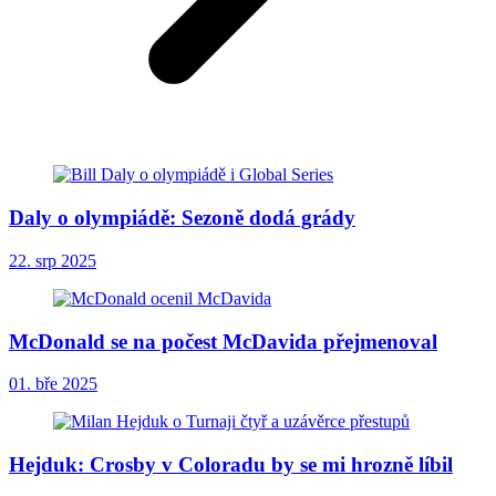
Daly o olympiádě: Sezoně dodá grády
22. srp 2025
McDonald se na počest McDavida přejmenoval
01. bře 2025
Hejduk: Crosby v Coloradu by se mi hrozně líbil