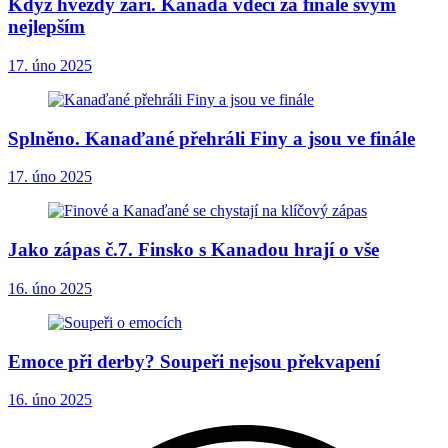
Když hvězdy září. Kanada vděčí za finále svým
nejlepším
17. úno 2025
Splněno. Kanaďané přehráli Finy a jsou ve finále
17. úno 2025
Jako zápas č.7. Finsko s Kanadou hrají o vše
16. úno 2025
Emoce při derby? Soupeři nejsou překvapení
16. úno 2025