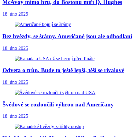
McAvoy mimo hru, do Bostonu míří Q. Hughes
18. úno 2025
Bez hvězdy, se šrámy. Američané jsou ale odhodlaní
18. úno 2025
Odveta o trůn. Bude to ještě lepší, těší se rivalové
18. úno 2025
Švédové se rozloučili výhrou nad Američany
18. úno 2025