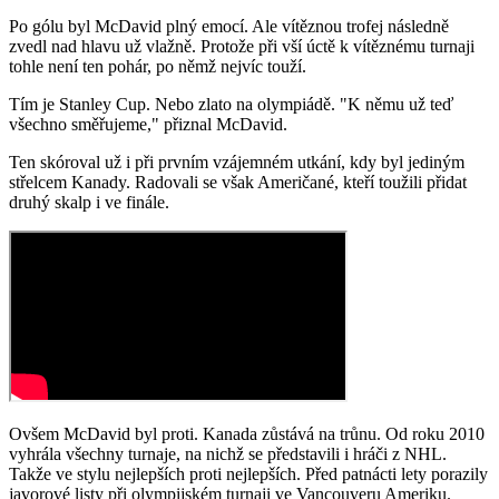
Po gólu byl McDavid plný emocí. Ale vítěznou trofej následně
zvedl nad hlavu už vlažně. Protože při vší úctě k vítěznému turnaji
tohle není ten pohár, po němž nejvíc touží.
Tím je Stanley Cup. Nebo zlato na olympiádě. "K němu už teď
všechno směřujeme," přiznal McDavid.
Ten skóroval už i při prvním vzájemném utkání, kdy byl jediným
střelcem Kanady. Radovali se však Američané, kteří toužili přidat
druhý skalp i ve finále.
Ovšem McDavid byl proti. Kanada zůstává na trůnu. Od roku 2010
vyhrála všechny turnaje, na nichž se představili i hráči z NHL.
Takže ve stylu nejlepších proti nejlepších. Před patnácti lety porazily
javorové listy při olympijském turnaji ve Vancouveru Ameriku.