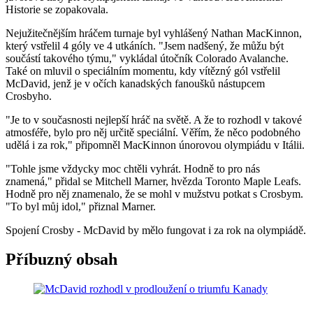
Historie se zopakovala.
Nejužitečnějším hráčem turnaje byl vyhlášený Nathan MacKinnon,
který vstřelil 4 góly ve 4 utkáních. "Jsem nadšený, že můžu být
součástí takového týmu," vykládal útočník Colorado Avalanche.
Také on mluvil o speciálním momentu, kdy vítězný gól vstřelil
McDavid, jenž je v očích kanadských fanoušků nástupcem
Crosbyho.
"Je to v současnosti nejlepší hráč na světě. A že to rozhodl v takové
atmosféře, bylo pro něj určitě speciální. Věřím, že něco podobného
udělá i za rok," připomněl MacKinnon únorovou olympiádu v Itálii.
"Tohle jsme vždycky moc chtěli vyhrát. Hodně to pro nás
znamená," přidal se Mitchell Marner, hvězda Toronto Maple Leafs.
Hodně pro něj znamenalo, že se mohl v mužstvu potkat s Crosbym.
"To byl můj idol," přiznal Marner.
Spojení Crosby - McDavid by mělo fungovat i za rok na olympiádě.
Příbuzný obsah