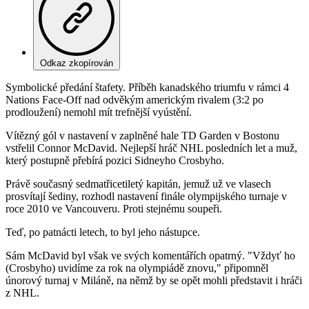
Odkaz zkopírován
Symbolické předání štafety. Příběh kanadského triumfu v rámci 4
Nations Face-Off nad odvěkým americkým rivalem (3:2 po
prodloužení) nemohl mít trefnější vyústění.
Vítězný gól v nastavení v zaplněné hale TD Garden v Bostonu
vstřelil Connor McDavid. Nejlepší hráč NHL posledních let a muž,
který postupně přebírá pozici Sidneyho Crosbyho.
Právě současný sedmatřicetiletý kapitán, jemuž už ve vlasech
prosvítají šediny, rozhodl nastavení finále olympijského turnaje v
roce 2010 ve Vancouveru. Proti stejnému soupeři.
Teď, po patnácti letech, to byl jeho nástupce.
Sám McDavid byl však ve svých komentářích opatrný. "Vždyť ho
(Crosbyho) uvidíme za rok na olympiádě znovu," připomněl
únorový turnaj v Miláně, na němž by se opět mohli představit i hráči
z NHL.