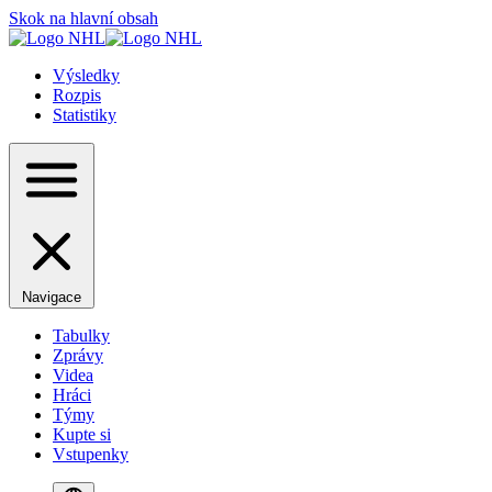
Skok na hlavní obsah
Výsledky
Rozpis
Statistiky
Navigace
Tabulky
Zprávy
Videa
Hráci
Týmy
Kupte si
Vstupenky