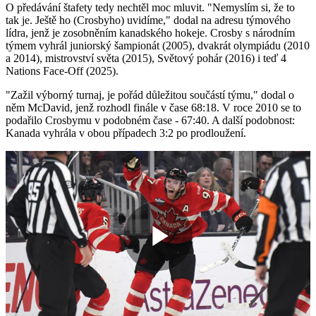
O předávání štafety tedy nechtěl moc mluvit. "Nemyslím si, že to
tak je. Ještě ho (Crosbyho) uvidíme," dodal na adresu týmového
lídra, jenž je zosobněním kanadského hokeje. Crosby s národním
týmem vyhrál juniorský šampionát (2005), dvakrát olympiádu (2010
a 2014), mistrovství světa (2015), Světový pohár (2016) i teď 4
Nations Face-Off (2025).
"Zažil výborný turnaj, je pořád důležitou součástí týmu," dodal o
něm McDavid, jenž rozhodl finále v čase 68:18. V roce 2010 se to
podařilo Crosbymu v podobném čase - 67:40. A další podobnost:
Kanada vyhrála v obou případech 3:2 po prodloužení.
Play