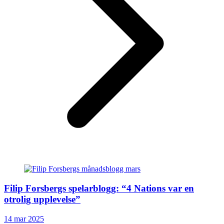
Filip Forsbergs spelarblogg: “4 Nations var en
otrolig upplevelse”
14 mar 2025