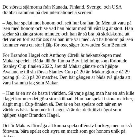
De största stjärnorna från Kanada, Finland, Sverige, och USA
drabbar samman på den internationella scenen!
– Jag har spelat mot honom och sett hur bra han är. Men att vara på
isen med honom och se vad han bidrar med till vårt lag är stort. Han
spelar så många stora minuter, och han är så bra på skridskorna att
det var en förlust för oss när han inte var med. Att ha honom på isen
kommer vara en stor hjälp för oss, säger forwarden Sam Bennett.
För Brandon Hagel och Anthony Cirelli är bekantskapen med
Makar speciell. Båda tillhör Tampa Bay Lightning som förlorade
Stanley Cup-finalen 2022, året då Makar glänste och hjälpte
Avalanche till sin första Stanley Cup på 20 år. Makar gjorde då 29
poäng (8+21) på 20 matcher. Den här gången är båda två glada att
vara i samma lag som Makar.
– Han är en av de bästa i världen. Så varje gång man har en sån kille
i laget kommer det göra stor skillnad. Han har spelat i stora matcher,
slagit mig i Cup-finalen så. Det är en bra spelare och när en av
världens bästa kommer in i laget så är det definitivt något som
hjälper, säger Brandon Hagel.
Det är Makars förmåga att kunna spela offensiv hockey, men också
försvara, bära spelet och styra en match som gör honom unik på
rinken.