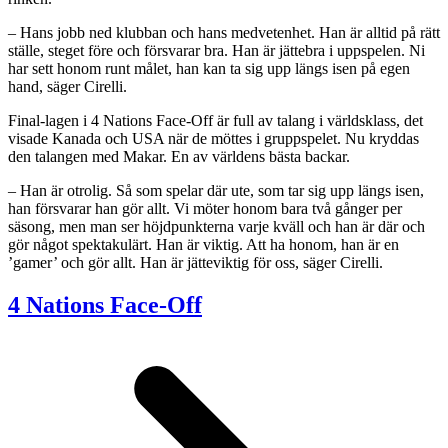
– Hans jobb ned klubban och hans medvetenhet. Han är alltid på rätt
ställe, steget före och försvarar bra. Han är jättebra i uppspelen. Ni
har sett honom runt målet, han kan ta sig upp längs isen på egen
hand, säger Cirelli.
Final-lagen i 4 Nations Face-Off är full av talang i världsklass, det
visade Kanada och USA när de möttes i gruppspelet. Nu kryddas
den talangen med Makar. En av världens bästa backar.
– Han är otrolig. Så som spelar där ute, som tar sig upp längs isen,
han försvarar han gör allt. Vi möter honom bara två gånger per
säsong, men man ser höjdpunkterna varje kväll och han är där och
gör något spektakulärt. Han är viktig. Att ha honom, han är en
’gamer’ och gör allt. Han är jätteviktig för oss, säger Cirelli.
4 Nations Face-Off