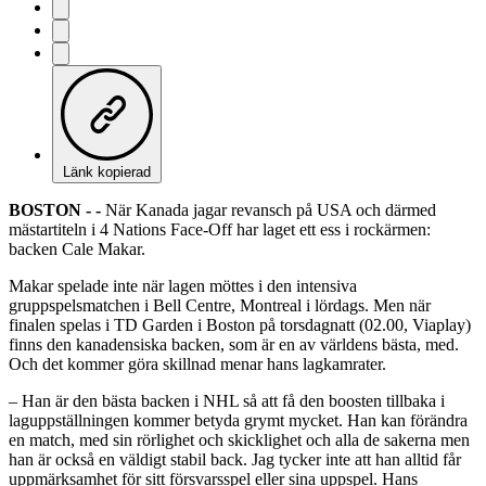
Länk kopierad
BOSTON - -
När Kanada jagar revansch på USA och därmed
mästartiteln i 4 Nations Face-Off har laget ett ess i rockärmen:
backen Cale Makar.
Makar spelade inte när lagen möttes i den intensiva
gruppspelsmatchen i Bell Centre, Montreal i lördags. Men när
finalen spelas i TD Garden i Boston på torsdagnatt (02.00, Viaplay)
finns den kanadensiska backen, som är en av världens bästa, med.
Och det kommer göra skillnad menar hans lagkamrater.
– Han är den bästa backen i NHL så att få den boosten tillbaka i
laguppställningen kommer betyda grymt mycket. Han kan förändra
en match, med sin rörlighet och skicklighet och alla de sakerna men
han är också en väldigt stabil back. Jag tycker inte att han alltid får
uppmärksamhet för sitt försvarsspel eller sina uppspel. Hans