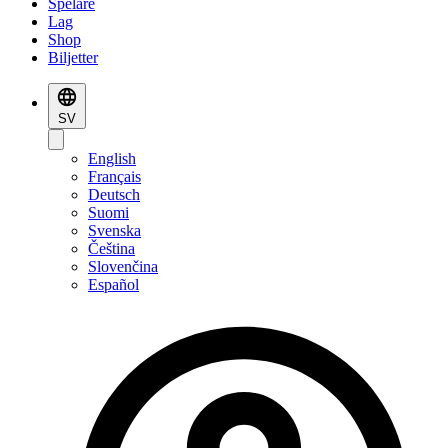
Spelare
Lag
Shop
Biljetter
SV
English
Français
Deutsch
Suomi
Svenska
Čeština
Slovenčina
Español