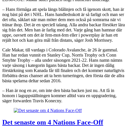
– Hans förmåga att spela längs blålinjen och få igenom skott, han är
nog bäst på det i NHL. Hans handledsskott är så farligt och man ser
det ofta, såklart när man möter dem men också på somrarna när vi
tränar ihop. Det är en speciell talang. Alla andra backar försöker lära
sig från det. Men han är farlig med det. Varje gång han hamnar där
uppe, oavsett om det är fem-mot-fem eller i powerplay är han ett
rejält hot och kan göra mål från distans, säger Josh Morrissey.
Cale Makar, till vardags i Colorado Avalanche, är 26 år gammal.
Han har redan vunnit en Stanley Cup, Norris Trophy och Conn
Smyhte Trophy – alla under säsongen 2021-22. Hans namn nämns
varje säsong i kategorin ligans bästa backar. Det är ingen dålig
förstärkning som Kanada får till finalen och det kommer naturligtvis
förbättra deras chanser att ta hem turneringen, den första där de allra
bästa spelarna deltar sedan 2016.
– Han är nog en av, om inte den bästa backen just nu. Att få in
honom i laguppställningen kommer alltid vara en uppgradering,
säger forwarden Travis Konecny.
Det senaste om 4 Nations Face-Off