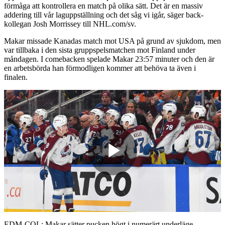
förmåga att kontrollera en match på olika sätt. Det är en massiv
addering till vår laguppställning och det såg vi igår, säger back-
kollegan Josh Morrissey till NHL.com/sv.
Makar missade Kanadas match mot USA på grund av sjukdom, men
var tillbaka i den sista gruppspelsmatchen mot Finland under
måndagen. I comebacken spelade Makar 23:57 minuter och den är
en arbetsbörda han förmodligen kommer att behöva ta även i
finalen.
Play
Video
EDM-COL: Makar sätter pucken högt i numerärt underläge