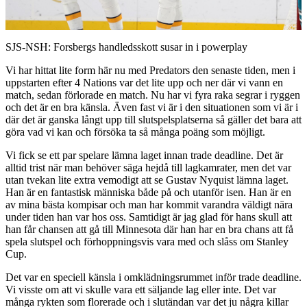
Video
SJS-NSH: Forsbergs handledsskott susar in i powerplay
Vi har hittat lite form här nu med Predators den senaste tiden, men i
uppstarten efter 4 Nations var det lite upp och ner där vi vann en
match, sedan förlorade en match. Nu har vi fyra raka segrar i ryggen
och det är en bra känsla. Även fast vi är i den situationen som vi är i
där det är ganska långt upp till slutspelsplatserna så gäller det bara att
göra vad vi kan och försöka ta så många poäng som möjligt.
Vi fick se ett par spelare lämna laget innan trade deadline. Det är
alltid trist när man behöver säga hejdå till lagkamrater, men det var
utan tvekan lite extra vemodigt att se Gustav Nyquist lämna laget.
Han är en fantastisk människa både på och utanför isen. Han är en
av mina bästa kompisar och man har kommit varandra väldigt nära
under tiden han var hos oss. Samtidigt är jag glad för hans skull att
han får chansen att gå till Minnesota där han har en bra chans att få
spela slutspel och förhoppningsvis vara med och slåss om Stanley
Cup.
Det var en speciell känsla i omklädningsrummet inför trade deadline.
Vi visste om att vi skulle vara ett säljande lag eller inte. Det var
många rykten som florerade och i slutändan var det ju några killar