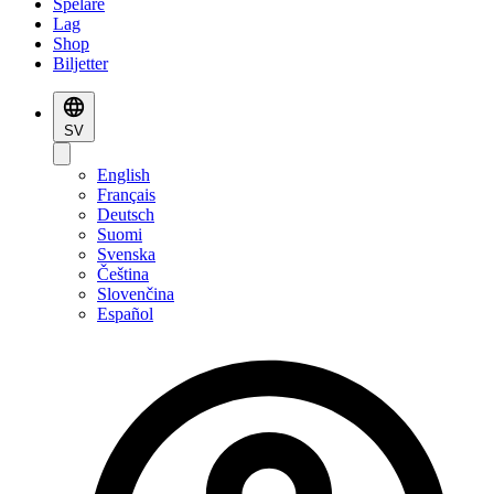
Spelare
Lag
Shop
Biljetter
SV
English
Français
Deutsch
Suomi
Svenska
Čeština
Slovenčina
Español