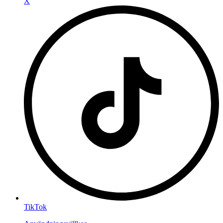
X
TikTok