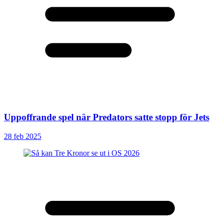
Uppoffrande spel när Predators satte stopp för Jets
28 feb 2025