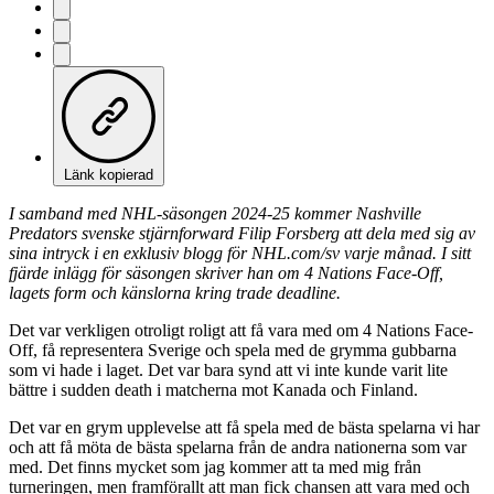
Länk kopierad
I samband med NHL-säsongen 2024-25 kommer Nashville
Predators svenske stjärnforward Filip Forsberg att dela med sig av
sina intryck i en exklusiv blogg för NHL.com/sv varje månad. I sitt
fjärde inlägg för säsongen skriver han om 4 Nations Face-Off,
lagets form och känslorna kring trade deadline.
Det var verkligen otroligt roligt att få vara med om 4 Nations Face-
Off, få representera Sverige och spela med de grymma gubbarna
som vi hade i laget. Det var bara synd att vi inte kunde varit lite
bättre i sudden death i matcherna mot Kanada och Finland.
Det var en grym upplevelse att få spela med de bästa spelarna vi har
och att få möta de bästa spelarna från de andra nationerna som var
med. Det finns mycket som jag kommer att ta med mig från
turneringen, men framförallt att man fick chansen att vara med och