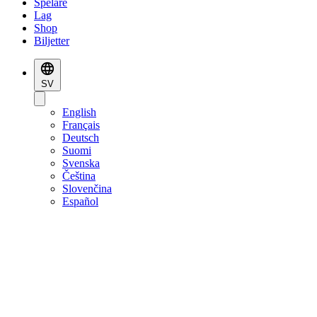
Spelare
Lag
Shop
Biljetter
SV
English
Français
Deutsch
Suomi
Svenska
Čeština
Slovenčina
Español