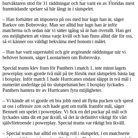
burväktaren stod för 31 räddningar och har varit en av Floridas mest
framträdande spelare så här långt in i slutspelet.
– Han fortsätter att imponera på oss med hur lugn han är, säger
Barkov om Bobrovsky. Man ser alltid hur lugn han är inför
matcherna och sedan när vi sätter igång så är han överallt. Han ger
oss möjligheten att vinna varje kväll och han finns alltid där för oss,
så vi känner oss väldigt bekväma med honom i målet.
– Han har varit superstabil och gör avgörande räddningar när vi
behöver honom, säger Luostarinen om Bobrovsky.
Special teams klev fram för Panthers i match 1, inte minst lagets
powerplay som gjorde två mål på tre försök mot slutspelets bästa lag
i boxplay. Inför match 1 hade Hurricanes endast släppt in två mål i
numerärt underläge på tio slutspelsmatcher. I boxplay lyckades
Panthers hantera tre av Hurricanes fyra möjligheter.
– Vi kände att vi gjorde ett bra jobb med att flytta pucken och spred
ut oss i offensiv zon och hade gott om trafik framför mål, säger
Bennett om spelet i powerplay. Vi fick en del puckar på mål och
lyckades sätta dit ett par ikväll, så det är definitivt viktigt för vårt
självförtroende i powerplay. Special teams var riktigt bra ikväll.
– Special teams har alltid en viktig roll i slutspelet, i en matchserie