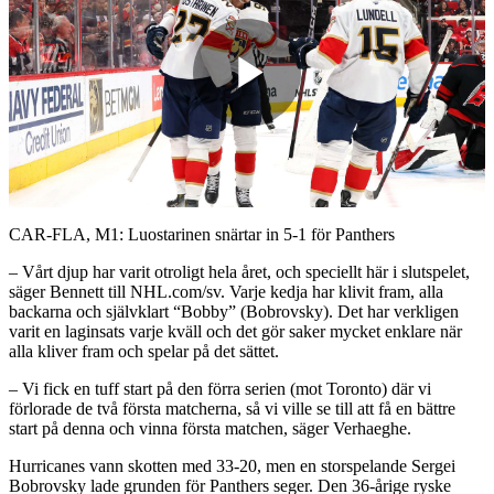
Play
Video
CAR-FLA, M1: Luostarinen snärtar in 5-1 för Panthers
– Vårt djup har varit otroligt hela året, och speciellt här i slutspelet,
säger Bennett till NHL.com/sv. Varje kedja har klivit fram, alla
backarna och självklart “Bobby” (Bobrovsky). Det har verkligen
varit en laginsats varje kväll och det gör saker mycket enklare när
alla kliver fram och spelar på det sättet.
– Vi fick en tuff start på den förra serien (mot Toronto) där vi
förlorade de två första matcherna, så vi ville se till att få en bättre
start på denna och vinna första matchen, säger Verhaeghe.
Hurricanes vann skotten med 33-20, men en storspelande Sergei
Bobrovsky lade grunden för Panthers seger. Den 36-årige ryske