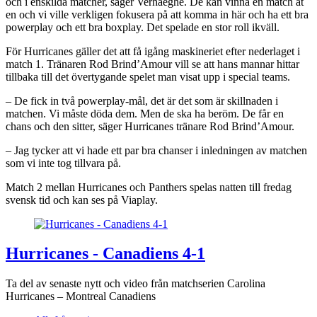
och i enskilda matcher, säger Verhaeghe. De kan vinna en match åt
en och vi ville verkligen fokusera på att komma in här och ha ett bra
powerplay och ett bra boxplay. Det spelade en stor roll ikväll.
För Hurricanes gäller det att få igång maskineriet efter nederlaget i
match 1. Tränaren Rod Brind’Amour vill se att hans mannar hittar
tillbaka till det övertygande spelet man visat upp i special teams.
– De fick in två powerplay-mål, det är det som är skillnaden i
matchen. Vi måste döda dem. Men de ska ha beröm. De får en
chans och den sitter, säger Hurricanes tränare Rod Brind’Amour.
– Jag tycker att vi hade ett par bra chanser i inledningen av matchen
som vi inte tog tillvara på.
Match 2 mellan Hurricanes och Panthers spelas natten till fredag
svensk tid och kan ses på Viaplay.
Hurricanes - Canadiens 4-1
Ta del av senaste nytt och video från matchserien Carolina
Hurricanes – Montreal Canadiens