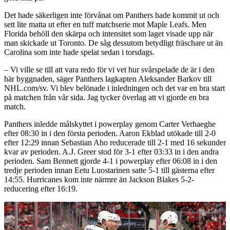
Det hade säkerligen inte förvånat om Panthers hade kommit ut och
sett lite matta ut efter en tuff matchserie mot Maple Leafs. Men
Florida behöll den skärpa och intensitet som laget visade upp när
man skickade ut Toronto. De såg dessutom betydligt fräschare ut än
Carolina som inte hade spelat sedan i torsdags.
– Vi ville se till att vara redo för vi vet hur svårspelade de är i den
här byggnaden, säger Panthers lagkapten Aleksander Barkov till
NHL.com/sv. Vi blev belönade i inledningen och det var en bra start
på matchen från vår sida. Jag tycker överlag att vi gjorde en bra
match.
Panthers inledde målskyttet i powerplay genom Carter Verhaeghe
efter 08:30 in i den första perioden. Aaron Ekblad utökade till 2-0
efter 12:29 innan Sebastian Aho reducerade till 2-1 med 16 sekunder
kvar av perioden. A.J. Greer stod för 3-1 efter 03:33 in i den andra
perioden. Sam Bennett gjorde 4-1 i powerplay efter 06:08 in i den
tredje perioden innan Eetu Luostarinen satte 5-1 till gästerna efter
14:55. Hurricanes kom inte närmre än Jackson Blakes 5-2-
reducering efter 16:19.