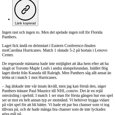
Länk kopierad
Ingen rast och ingen ro. Men det spelade ingen roll för Florida
Panthers.
Laget fick ändå en drömstart i Eastern Conference-finalen
motCarolina Hurricanes. Match 1 slutade 5-2 på bortais i Lenovo
Center.
De regerande mästarna hade inte möjlighet att åka hem efter att ha
slagit ut Toronto Maple Leafs i andra slutspelsrundan. Istället flög
laget direkt från Kanada till Raleigh. Men Panthers såg allt annat än
trötta ut i match 1 mot Hurricanes.
– Jag älskade inte vår insats ikväll, men jag kan förstå den, säger
Panthers tränare Paul Maurice till NHL.com/sv. Det är en rejäl
omväxling i spelstil. I match 1 ser man för första gången hur ens spel
ser ut mot en helt annan typ av motstånd. Vi behöver bygga vidare
på vårt spel för att bli bättre. Vi hade ett par bra chanser som vi tog
tillvara på, och de hade många bra chanser som de inte lyckades
göra mål på.