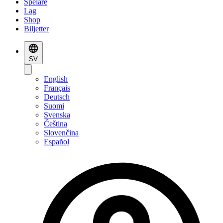
Spelare
Lag
Shop
Biljetter
SV
English
Français
Deutsch
Suomi
Svenska
Čeština
Slovenčina
Español