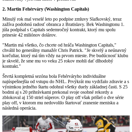
2. Martin Fehérváry (Washington Capitals)
Minulý rok mal veselé leto po podpise zmluvy Slafkovský, teraz
zažíva podobnú radosť obranca z Bratislavy. Bek Washingtonu 1.
júla podpísal s Capitals sedemročný kontrakt, ktorý mu spolu
prinesie 42 miliónov dolárov.
"Martin má všetko, čo chcete od hráča Washington Capitals,"
chválil ho generálny manažér Chris Patrick. "Je skvelý a neúnavný
korčuliar, ktorý má tím vždy na prvom mieste. Pre budúcnosť klubu
je skvelé, že sme mu vo veku 25 rokov mohli dať dlhodobý
kontrakt."
Štvrtá kompletná sezóna bola Fehérváryho individuálne
najúspešnejšia od vstupu do NHL. Prvýkrát mu vydržalo zdravie a s
výnimkou jedného štartu odohral všetky duely základnej časti. S 25
bodmi aj s 20 prihrávkami prekonal svoje osobné rekordy a
zblokoval aj 150 striel súperov. O play off však prišiel o dve série
play off, v ktorom mu nedovolilo štartovať zranenie menisku a
následná operácia.