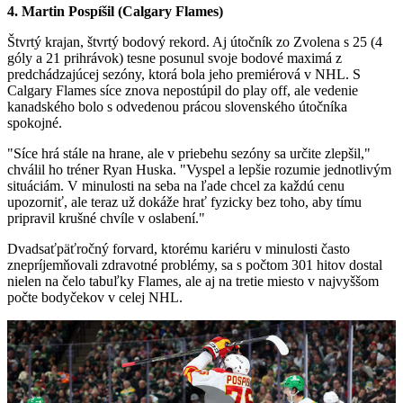
4. Martin Pospíšil (Calgary Flames)
Štvrtý krajan, štvrtý bodový rekord. Aj útočník zo Zvolena s 25 (4
góly a 21 prihrávok) tesne posunul svoje bodové maximá z
predchádzajúcej sezóny, ktorá bola jeho premiérová v NHL. S
Calgary Flames síce znova nepostúpil do play off, ale vedenie
kanadského bolo s odvedenou prácou slovenského útočníka
spokojné.
"Síce hrá stále na hrane, ale v priebehu sezóny sa určite zlepšil,"
chválil ho tréner Ryan Huska. "Vyspel a lepšie rozumie jednotlivým
situáciám. V minulosti na seba na ľade chcel za každú cenu
upozorniť, ale teraz už dokáže hrať fyzicky bez toho, aby tímu
pripravil krušné chvíle v oslabení."
Dvadsaťpäťročný forvard, ktorému kariéru v minulosti často
znepríjemňovali zdravotné problémy, sa s počtom 301 hitov dostal
nielen na čelo tabuľky Flames, ale aj na tretie miesto v najvyššom
počte bodyčekov v celej NHL.