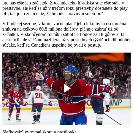
pre nás ešte len začiatok. Z technického hľadiska sme ešte stále v
prestavbe, ale keď sa už v treťom roku prestavby dostanete do play
off, tak je to znamenie, že tím ide správnym smerom."
V budúcej sezóne, v ktorej začne platiť jeho lukratívna osemročná
zmluva na celkovo 60,8 milióna dolárov, plánuje zabrať už od
začiatku. V skončenom ročníku stihol 51 bodov za 18 gólov a 33
asistencií, ale väčšinu nazbieral až v posledných týždňoch dlhodobej
súťaže, keď sa Canadiens úspešne bojovali o postup.
Play
Video
Slafkovský vyrovnal skóre v presilovke