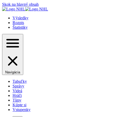
Skok na hlavný obsah
Výsledky
Rozpis
Štatistiky
Navigácia
Tabuľky
Správy
Videá
Hráči
Tímy
Kúpte si
Vstupenky