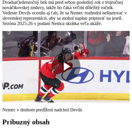
Dvadsaťjedenročný bek má pred sebou posledný rok z trojročnej
nováčikovskej zmluvy, takže ho čaká veľmi dôležitý ročník.
Vedenie Devils ocenilo aj ťah, že sa Nemec rozhodol neštartovať v
slovenskej reprezentácii, aby sa mohol naplno pripraviť na jeseň.
Sezóna 2025-26 v podaní Nemca skrátka veľa ukáže.
Play
Video
Nemec v druhom predĺžení nadchol Devils
Príbuzný obsah