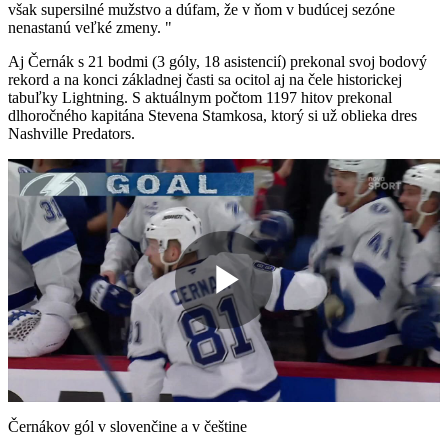
však supersilné mužstvo a dúfam, že v ňom v budúcej sezóne
nenastanú veľké zmeny. "
Aj Černák s 21 bodmi (3 góly, 18 asistencií) prekonal svoj bodový
rekord a na konci základnej časti sa ocitol aj na čele historickej
tabuľky Lightning. S aktuálnym počtom 1197 hitov prekonal
dlhoročného kapitána Stevena Stamkosa, ktorý si už oblieka dres
Nashville Predators.
Play
Video
Černákov gól v slovenčine a v češtine