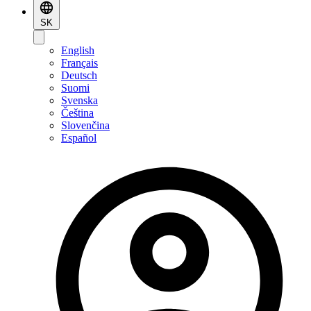
SK
English
Français
Deutsch
Suomi
Svenska
Čeština
Slovenčina
Español