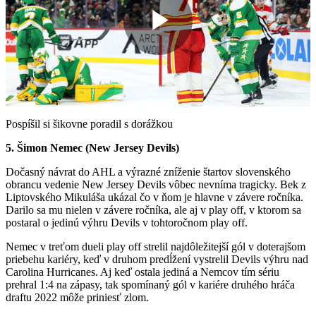
Play
Video
Pospíšil si šikovne poradil s dorážkou
5. Šimon Nemec (New Jersey Devils)
Dočasný návrat do AHL a výrazné zníženie štartov slovenského
obrancu vedenie New Jersey Devils vôbec nevníma tragicky. Bek z
Liptovského Mikuláša ukázal čo v ňom je hlavne v závere ročníka.
Darilo sa mu nielen v závere ročníka, ale aj v play off, v ktorom sa
postaral o jedinú výhru Devils v tohtoročnom play off.
Nemec v treťom dueli play off strelil najdôležitejší gól v doterajšom
priebehu kariéry, keď v druhom predĺžení vystrelil Devils výhru nad
Carolina Hurricanes. Aj keď ostala jediná a Nemcov tím sériu
prehral 1:4 na zápasy, tak spomínaný gól v kariére druhého hráča
draftu 2022 môže priniesť zlom.