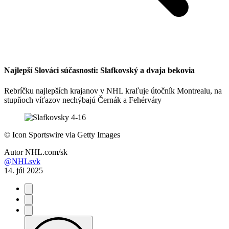
Najlepší Slováci súčasnosti: Slafkovský a dvaja bekovia
Rebríčku najlepších krajanov v NHL kraľuje útočník Montrealu, na
stupňoch víťazov nechýbajú Černák a Fehérváry
©
Icon Sportswire via Getty Images
Autor
NHL.com/sk
@NHLsvk
14. júl 2025