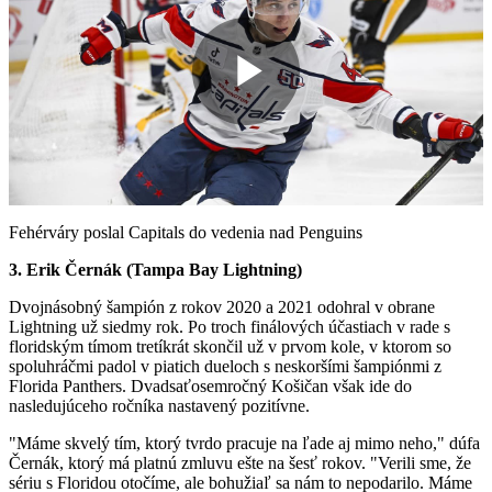
Play
Video
Fehérváry poslal Capitals do vedenia nad Penguins
3. Erik Černák (Tampa Bay Lightning)
Dvojnásobný šampión z rokov 2020 a 2021 odohral v obrane
Lightning už siedmy rok. Po troch finálových účastiach v rade s
floridským tímom tretíkrát skončil už v prvom kole, v ktorom so
spoluhráčmi padol v piatich dueloch s neskoršími šampiónmi z
Florida Panthers. Dvadsaťosemročný Košičan však ide do
nasledujúceho ročníka nastavený pozitívne.
"Máme skvelý tím, ktorý tvrdo pracuje na ľade aj mimo neho," dúfa
Černák, ktorý má platnú zmluvu ešte na šesť rokov. "Verili sme, že
sériu s Floridou otočíme, ale bohužiaľ sa nám to nepodarilo. Máme