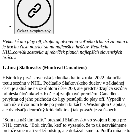
Odkaz skopírovaný
Hektické dni play off, draftu aj otvorenia voľného trhu sú za nami a
je trochu času pozrieť sa na najlepších hráčov. Redakcia
NHL.com/sk zostavila aj rebríček piatich najlepších slovenských
hráčov.
1. Juraj Slafkovský (Montreal Canadiens)
Historicky prvá slovenská jednotka draftu z roku 2022 ukončila
tretiu sezónu v NHL. Počítadlo Slafkovského duelov v základnej
časti je aktuálne na okrúhlom čísle 200, ale predchádzajúca sezóna
priniesla útočníkovi z Košíc aj zaujímavú premiéru. Canadiens
prvýkrát od jeho príchodu do ligy postúpili do play off. Vypadli v
ňom už v úvodnom kole po piatich bitkách s Washington Capitals,
ale dvadsaťjedenročný krídelník to aj tak považuje za úspech.
"Som na náš tím hrdý," prezradil Slafkovský vo svojom blogu pre
NHL.com/sk. "Boli chvíle, keď to vyzeralo, že to už nezvládneme,
pretože sme mali veľký odstup, ale dokázali sme to. Podľa mňa je to