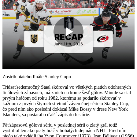
Play
Video
Zostrih piateho finále Stanley Cupu
Tridsaťsedemročný Staal skóroval vo všetkých piatich odohraných
finálových zápasoch, má z nich na konte šesť gólov. Minule sa stal
prvým hráčom od roku 1982, ktorému sa podarilo skórovať v
každom z prvých štyroch stretnutí záverečnej série o Stanley Cup,
čo pred ním ako poslední dokázal Mike Bossy v drese New York
Islanders, sa postaral o ďalší zápis do histórie.
Päťzápasovú gólovú sériu v poslednej sérii o zlatý grál totiž
vystrihol len ako piaty hráč v bohatých dejinách NHL. Pred ním
niečo také zvládli iba Yvon Cournoyer (1973), Jean Béliveau (1956)