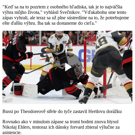
"Keď sa na to pozriem z osobného hľadiska, tak je to najväčšia
výhra môjho života," vyhlásil Svečnikov. "Vďakabohu sme tento
zápas vyhrali, ale teraz sa už plne sústredíme na to, že potrebujeme
ešte ďalšiu výhru. Iba tak sa dostaneme do cieľa."
Play
Video
Bussi po Theodoreově střele do tyče zastavil Hertlovu dorážku
Rovnako ako v minulom zápase sa tromi bodmi znova blysol
Nikolaj Ehlers, tentoraz ich dánsky forvard zbieral výlučne za
asistencie.