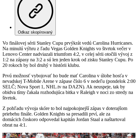
Odkaz skopírovaný
Vo finálovej sérii Stanley Cupu prvýkrát vedú Carolina Hurricanes.
Na minulú výhru z ľadu Vegas Golden Knights vo štvrtok večer v
Lenovo Center nadviazali triumfom 4:2, v celej sérii otočili vývoj z
1:2 na zápasy na 3:2 a sú len jeden krok od zisku Stanley Cupu. Po
20 rokoch by bol druhý v histórii klubu.
Prvú možnosť vybojovať ho bude mať Carolina v úlohe hosťa v
nevadskej T-Mobile Arene v zápase číslo 6 v nedeľu (pondelok 2:00
SELČ; Nova Sport 1, NHL.tv na DAZN). Ak neuspeje, tak by
obidva tímy čakala rozhodujúca bitka v Raleigh v noci zo stredy na
štvrtok.
Z pohľadu vývoja skóre to bol najpokojnejší zápas v doterajšom
priebehu finále. Golden Knights sa presadili prví, ale za
domácich čoskoro odpovedal kapitán Jordan Staal a naštartoval
obrat na 4:1.