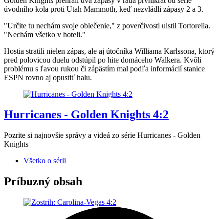
Golden Knights prehrali dva zápasy v rada prvníkrát od série
úvodního kola proti Utah Mammoth, keď nezvládli zápasy 2 a 3.
"Určite tu nechám svoje oblečenie," z poverčivosti uistil Tortorella.
"Nechám všetko v hoteli."
Hostia stratili nielen zápas, ale aj útočníka Williama Karlssona, ktorý
pred polovicou duelu odstúpil po hite domáceho Walkera. Kvôli
problému s ľavou rukou či zápästím mal podľa informácií stanice
ESPN rovno aj opustiť halu.
Hurricanes - Golden Knights 4:2
Pozrite si najnovšie správy a videá zo série Hurricanes - Golden
Knights
Všetko o sérii
Príbuzný obsah