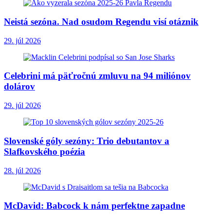
Neistá sezóna. Nad osudom Regendu visí otáznik
29. júl 2026
Celebrini má päťročnú zmluvu na 94 miliónov
dolárov
29. júl 2026
Slovenské góly sezóny: Trio debutantov a
Slafkovského poézia
28. júl 2026
McDavid: Babcock k nám perfektne zapadne