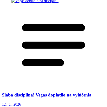
Slabá disciplína! Vegas doplatilo na vylúčenia
12. jún 2026