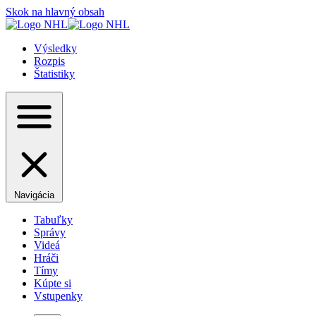
Skok na hlavný obsah
Výsledky
Rozpis
Štatistiky
Navigácia
Tabuľky
Správy
Videá
Hráči
Tímy
Kúpte si
Vstupenky