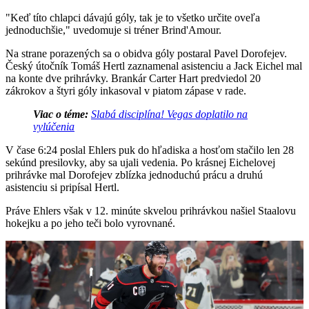
"Keď títo chlapci dávajú góly, tak je to všetko určite oveľa
jednoduchšie," uvedomuje si tréner Brind'Amour.
Na strane porazených sa o obidva góly postaral Pavel Dorofejev.
Český útočník Tomáš Hertl zaznamenal asistenciu a Jack Eichel mal
na konte dve prihrávky. Brankár Carter Hart predviedol 20
zákrokov a štyri góly inkasoval v piatom zápase v rade.
Viac o téme:
Slabá disciplína! Vegas doplatilo na
vylúčenia
V čase 6:24 poslal Ehlers puk do hľadiska a hosťom stačilo len 28
sekúnd presilovky, aby sa ujali vedenia. Po krásnej Eichelovej
prihrávke mal Dorofejev zblízka jednoduchú prácu a druhú
asistenciu si pripísal Hertl.
Práve Ehlers však v 12. minúte skvelou prihrávkou našiel Staalovu
hokejku a po jeho teči bolo vyrovnané.