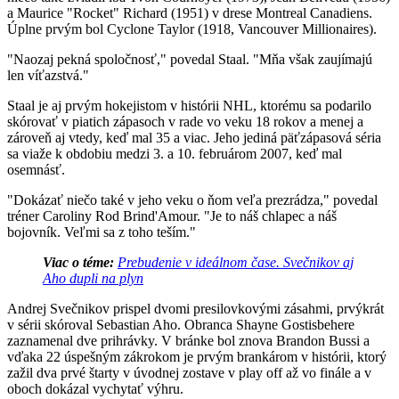
a Maurice "Rocket" Richard (1951) v drese Montreal Canadiens.
Úplne prvým bol Cyclone Taylor (1918, Vancouver Millionaires).
"Naozaj pekná spoločnosť," povedal Staal. "Mňa však zaujímajú
len víťazstvá."
Staal je aj prvým hokejistom v histórii NHL, ktorému sa podarilo
skórovať v piatich zápasoch v rade vo veku 18 rokov a menej a
zároveň aj vtedy, keď mal 35 a viac. Jeho jediná päťzápasová séria
sa viaže k obdobiu medzi 3. a 10. februárom 2007, keď mal
osemnásť.
"Dokázať niečo také v jeho veku o ňom veľa prezrádza," povedal
tréner Caroliny Rod Brind'Amour. "Je to náš chlapec a náš
bojovník. Veľmi sa z toho teším."
Viac o téme:
Prebudenie v ideálnom čase. Svečnikov aj
Aho dupli na plyn
Andrej Svečnikov prispel dvomi presilovkovými zásahmi, prvýkrát
v sérii skóroval Sebastian Aho. Obranca Shayne Gostisbehere
zaznamenal dve prihrávky. V bránke bol znova Brandon Bussi a
vďaka 22 úspešným zákrokom je prvým brankárom v histórii, ktorý
zažil dva prvé štarty v úvodnej zostave v play off až vo finále a v
oboch dokázal vychytať výhru.