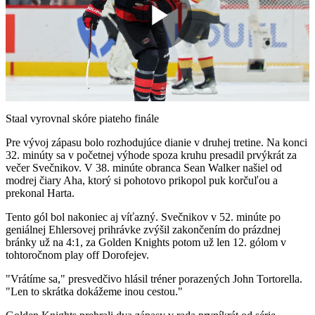
Play
Video
Staal vyrovnal skóre piateho finále
Pre vývoj zápasu bolo rozhodujúce dianie v druhej tretine. Na konci
32. minúty sa v početnej výhode spoza kruhu presadil prvýkrát za
večer Svečnikov. V 38. minúte obranca Sean Walker našiel od
modrej čiary Aha, ktorý si pohotovo prikopol puk korčuľou a
prekonal Harta.
Tento gól bol nakoniec aj víťazný. Svečnikov v 52. minúte po
geniálnej Ehlersovej prihrávke zvýšil zakončením do prázdnej
bránky už na 4:1, za Golden Knights potom už len 12. gólom v
tohtoročnom play off Dorofejev.
"Vrátíme sa," presvedčivo hlásil tréner porazených John Tortorella.
"Len to skrátka dokážeme inou cestou."