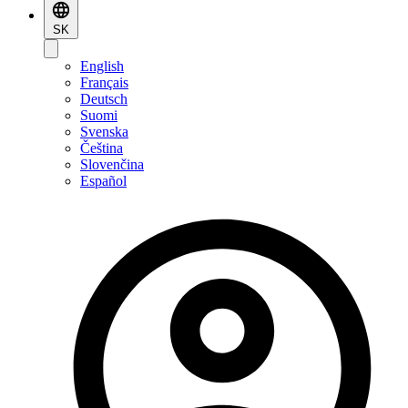
SK
English
Français
Deutsch
Suomi
Svenska
Čeština
Slovenčina
Español