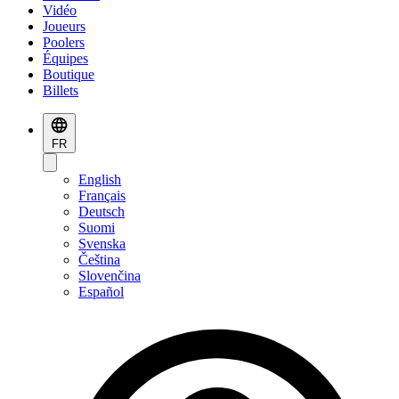
Vidéo
Joueurs
Poolers
Équipes
Boutique
Billets
FR
English
Français
Deutsch
Suomi
Svenska
Čeština
Slovenčina
Español