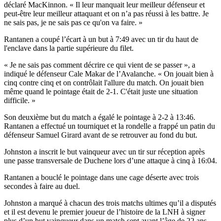
déclaré MacKinnon. « Il leur manquait leur meilleur défenseur et
peut-être leur meilleur attaquant et on n’a pas réussi à les battre. Je
ne sais pas, je ne sais pas ce qu'on va faire. »
Rantanen a coupé l’écart à un but à 7:49 avec un tir du haut de
l'enclave dans la partie supérieure du filet.
« Je ne sais pas comment décrire ce qui vient de se passer », a
indiqué le défenseur Cale Makar de l’Avalanche. « On jouait bien à
cinq contre cinq et on contrôlait l'allure du match. On jouait bien
même quand le pointage était de 2-1. C'était juste une situation
difficile. »
Son deuxième but du match a égalé le pointage à 2-2 à 13:46.
Rantanen a effectué un tourniquet et la rondelle a frappé un patin du
défenseur Samuel Girard avant de se retrouver au fond du but.
Johnston a inscrit le but vainqueur avec un tir sur réception après
une passe transversale de Duchene lors d’une attaque à cinq à 16:04.
Rantanen a bouclé le pointage dans une cage déserte avec trois
secondes à faire au duel.
Johnston a marqué à chacun des trois matchs ultimes qu’il a disputés
et il est devenu le premier joueur de l’histoire de la LNH à signer
plus d’un but vainqueur dans un match sept avant l’âge de 22 ans.