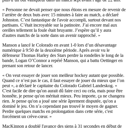
« Personne ne devait penser que nous étions en mesure de revenir de
l’arrière de deux buts avec 15 minutes à faire au match, a déclaré
Johnston. C’est fantastique de l'avoir accompli, surtout devant nos
partisans. C’était incroyable sur la patinoire. J’ai encore mal aux
oreilles tellement la foule était bruyante. J’espère qu’il y aura
d'autres matchs de la sorte dans un avenir rapproché. »
Manson a lancé le Colorado en avant 1-0 lors d’un désavantage
numérique à 9:50 de la deuxième période. Après avoir vu le
défenseur Thomas Harley des Stars perdre la rondelles le long de la
bande, Logan O’Connor a repéré Manson, qui a battu Oettinger en
prenant son retour de lancer.
« On veut essayer de jouer son meilleur hockey autant que possible.
Quand ce n’est pas le cas, il faut essayer de jouer du mieux que l’on
peut », a déclaré le capitaine du Colorado Gabriel Landeskog. «
C'est facile de dire qu'on aurait dû faire ceci ou cela, mais pour être
honnête, je pense qu'on méritait mieux. Peu importe, ça ne changera
rien. Je pense qu'on a joué une série âprement disputée, qu'on a
dominé le jeu. On n’a cependant pas trouvé le moyen de gagner.
Perdre quelques matchs en prolongation dans cette série, c'est
forcément un crève-cœur. »
MacKinnon a doublé l'avance des siens à 31 secondes en début de