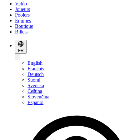
Vidéo
Joueurs
Poolers
Équipes
Boutique
Billets
FR
English
Français
Deutsch
Suomi
Svenska
Čeština
Slovenčina
Español