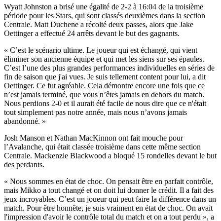
Wyatt Johnston a brisé une égalité de 2-2 à 16:04 de la troisième
période pour les Stars, qui sont classés deuxièmes dans la section
Centrale. Matt Duchene a récolté deux passes, alors que Jake
Oettinger a effectué 24 arrêts devant le but des gagnants.
« C’est le scénario ultime. Le joueur qui est échangé, qui vient
éliminer son ancienne équipe et qui met les siens sur ses épaules.
C’est l’une des plus grandes performances individuelles en séries de
fin de saison que j'ai vues. Je suis tellement content pour lui, a dit
Oettinger. Ce fut agréable. Cela démontre encore une fois que ce
n’est jamais terminé, que vous n’êtes jamais en dehors du match.
Nous perdions 2-0 et il aurait été facile de nous dire que ce n'était
tout simplement pas notre année, mais nous n’avons jamais
abandonné. »
Josh Manson et Nathan MacKinnon ont fait mouche pour
l’Avalanche, qui était classée troisième dans cette même section
Centrale. Mackenzie Blackwood a bloqué 15 rondelles devant le but
des perdants.
« Nous sommes en état de choc. On pensait être en parfait contrôle,
mais Mikko a tout changé et on doit lui donner le crédit. Il a fait des
jeux incroyables. C’est un joueur qui peut faire la différence dans un
match. Pour être honnête, je suis vraiment en état de choc. On avait
l'impression d'avoir le contrôle total du match et on a tout perdu », a