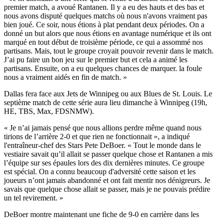
premier match, a avoué Rantanen. Il y a eu des hauts et des bas et
nous avons disputé quelques matchs où nous n'avons vraiment pas
bien joué. Ce soir, nous étions à plat pendant deux périodes. On a
donné un but alors que nous étions en avantage numérique et ils ont
marqué en tout début de troisième période, ce qui a assommé nos
partisans. Mais, tout le groupe croyait pouvoir revenir dans le match.
J’ai pu faire un bon jeu sur le premier but et cela a animé les
partisans. Ensuite, on a eu quelques chances de marquer. la foule
nous a vraiment aidés en fin de match. »
Dallas fera face aux Jets de Winnipeg ou aux Blues de St. Louis. Le
septième match de cette série aura lieu dimanche à Winnipeg (19h,
HE, TBS, Max, FDSNMW).
« Je n’ai jamais pensé que nous allions perdre même quand nous
tirions de l’arrière 2-0 et que rien ne fonctionnait », a indiqué
l'entraîneur-chef des Stars Pete DeBoer. « Tout le monde dans le
vestiaire savait qu’il allait se passer quelque chose et Rantanen a mis
l’équipe sur ses épaules lors des dix dernières minutes. Ce groupe
est spécial. On a connu beaucoup d'adversité cette saison et les
joueurs n’ont jamais abandonné et ont fait mentir nos dénigreurs. Je
savais que quelque chose allait se passer, mais je ne pouvais prédire
un tel revirement. »
DeBoer montre maintenant une fiche de 9-0 en carrière dans les