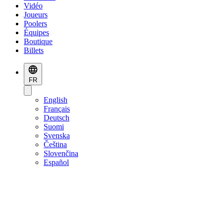
Vidéo
Joueurs
Poolers
Équipes
Boutique
Billets
FR
English
Français
Deutsch
Suomi
Svenska
Čeština
Slovenčina
Español