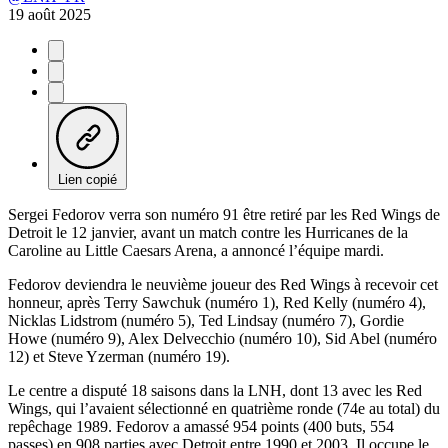
19 août 2025
Lien copié
Sergei Fedorov verra son numéro 91 être retiré par les Red Wings de
Detroit le 12 janvier, avant un match contre les Hurricanes de la
Caroline au Little Caesars Arena, a annoncé l’équipe mardi.
Fedorov deviendra le neuvième joueur des Red Wings à recevoir cet
honneur, après Terry Sawchuk (numéro 1), Red Kelly (numéro 4),
Nicklas Lidstrom (numéro 5), Ted Lindsay (numéro 7), Gordie
Howe (numéro 9), Alex Delvecchio (numéro 10), Sid Abel (numéro
12) et Steve Yzerman (numéro 19).
Le centre a disputé 18 saisons dans la LNH, dont 13 avec les Red
Wings, qui l’avaient sélectionné en quatrième ronde (74e au total) du
repêchage 1989. Fedorov a amassé 954 points (400 buts, 554
passes) en 908 parties avec Detroit entre 1990 et 2003. Il occupe le