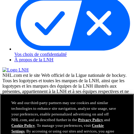
Vos choix de confidentialité
À propos de la LNH
NHL.com est le site Web officiel de la Ligue nationale de hockey.
Tous les logotypes et toutes les marques de la LNH, ainsi que les
logotypes et les marques des équipes de la LNH illustrés aux
présentes, appartiennent à la LNH et à ses équipes respectives et ne
peuvent être reproduits sans le consentement préalable écrit de NHL
Enterprises, L.P. © LNH 2026. Tous droits réservés. Tous les
We and our third-party partners may use cookies and similar
chandails d'équipe de la LNH personnalisés avec les noms des
technologies to enhance site navigation, analyze site usage, save
joueurs de la LNH et leurs numéros sont officiellement sous license
your preferences, enable personalized advertising on and off
de la LNH et de l'AJLNH. Le mot servant de marque Zamboni et la
NHL.com, and as described further in the
Privacy Policy
and
configuration de la surfaceuse Zamboni sont des marques de
Cookie Policy
. To manage your preferences, visit
Cookie
commerce déposées de Frank J. Zamboni & Co., Inc. © Frank J.
Settings
. By accessing or using our sites and services, you agree