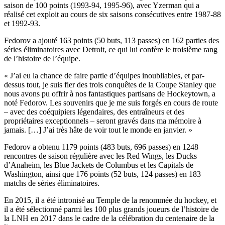
saison de 100 points (1993-94, 1995-96), avec Yzerman qui a
réalisé cet exploit au cours de six saisons consécutives entre 1987-88
et 1992-93.
Fedorov a ajouté 163 points (50 buts, 113 passes) en 162 parties des
séries éliminatoires avec Detroit, ce qui lui confère le troisième rang
de l’histoire de l’équipe.
« J’ai eu la chance de faire partie d’équipes inoubliables, et par-
dessus tout, je suis fier des trois conquêtes de la Coupe Stanley que
nous avons pu offrir à nos fantastiques partisans de Hockeytown, a
noté Fedorov. Les souvenirs que je me suis forgés en cours de route
– avec des coéquipiers légendaires, des entraîneurs et des
propriétaires exceptionnels – seront gravés dans ma mémoire à
jamais. […] J’ai très hâte de voir tout le monde en janvier. »
Fedorov a obtenu 1179 points (483 buts, 696 passes) en 1248
rencontres de saison régulière avec les Red Wings, les Ducks
d’Anaheim, les Blue Jackets de Columbus et les Capitals de
Washington, ainsi que 176 points (52 buts, 124 passes) en 183
matchs de séries éliminatoires.
En 2015, il a été intronisé au Temple de la renommée du hockey, et
il a été sélectionné parmi les 100 plus grands joueurs de l’histoire de
la LNH en 2017 dans le cadre de la célébration du centenaire de la