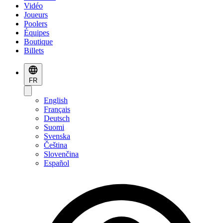
Vidéo
Joueurs
Poolers
Équipes
Boutique
Billets
FR
English
Français
Deutsch
Suomi
Svenska
Čeština
Slovenčina
Español