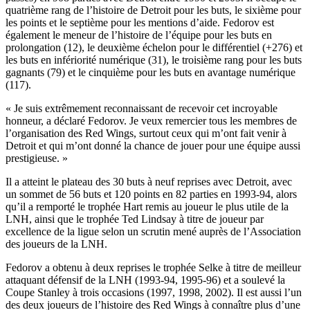
quatrième rang de l’histoire de Detroit pour les buts, le sixième pour
les points et le septième pour les mentions d’aide. Fedorov est
également le meneur de l’histoire de l’équipe pour les buts en
prolongation (12), le deuxième échelon pour le différentiel (+276) et
les buts en infériorité numérique (31), le troisième rang pour les buts
gagnants (79) et le cinquième pour les buts en avantage numérique
(117).
« Je suis extrêmement reconnaissant de recevoir cet incroyable
honneur, a déclaré Fedorov. Je veux remercier tous les membres de
l’organisation des Red Wings, surtout ceux qui m’ont fait venir à
Detroit et qui m’ont donné la chance de jouer pour une équipe aussi
prestigieuse. »
Il a atteint le plateau des 30 buts à neuf reprises avec Detroit, avec
un sommet de 56 buts et 120 points en 82 parties en 1993-94, alors
qu’il a remporté le trophée Hart remis au joueur le plus utile de la
LNH, ainsi que le trophée Ted Lindsay à titre de joueur par
excellence de la ligue selon un scrutin mené auprès de l’Association
des joueurs de la LNH.
Fedorov a obtenu à deux reprises le trophée Selke à titre de meilleur
attaquant défensif de la LNH (1993-94, 1995-96) et a soulevé la
Coupe Stanley à trois occasions (1997, 1998, 2002). Il est aussi l’un
des deux joueurs de l’histoire des Red Wings à connaître plus d’une