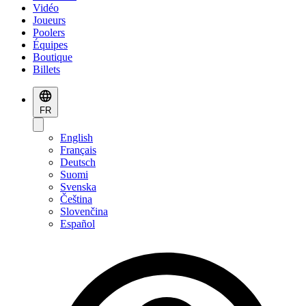
Vidéo
Joueurs
Poolers
Équipes
Boutique
Billets
FR
English
Français
Deutsch
Suomi
Svenska
Čeština
Slovenčina
Español