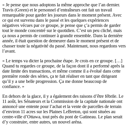
« Je pense que nous adoptons la même approche que l’an dernier.
Travis (Green) et le personnel d’entraîneurs ont fait un travail
remarquable pour garder les joueurs dans le moment présent. Avec
ce qui est survenu dans le passé et les quelques expériences
négatives vécues par ce groupe, je pense que ç’a permis de garder
tout le monde concentré sur le quotidien. C’est un peu cliché, mais
ça nous a permis de continuer à grandir ensemble. Dans la dernière
année, il était question de demeurer dans le moment présent et de
chasser toute la négativité du passé. Maintenant, nous regardons vers
l’avant.
« Le temps va dicter la prochaine étape. Je crois en ce groupe. […]
Quand tu regardes ce groupe, de la façon dont il a performé après la
date limite des transactions, et même comme il a évolué dans cette
première ronde des séries, ça te fait réaliser en tant que dirigeant
qu’il y a une belle progression. Ça me donne beaucoup de
confiance. »
En dehors de la glace, il y a également des raisons d’être fébrile. Le
11 août, les Sénateurs et la Commission de la capitale nationale ont
annoncé une entente pour l’achat et la vente de parcelles de terrain
d’environ 11 acres sur les Plaines LeBreton, qui sont situées au
centre-ville d’Ottawa, tout près du pont de Gatineau. Le plan serait
d’y construire, entre autres, un nouvel aréna.