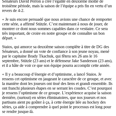
Sénateurs David Perron a créé l’égalité en deuxième moitié de
troisième période, mais la saison de l’équipe a pris fin en vertu d’un
revers de 4-2.
« Je suis encore persuadé que nous avions une chance de remporter
cette série, a affirmé Stützle. C’est maintenant à nous de jouer, de
montrer ce dont nous sommes capables dans ce vestiaire. Ce sera
très important, de croire en notre groupe et de connaître un bon
départ. »
Staios, qui amorce sa deuxième saison complète à titre de DG des
Sénateurs, a donné un vote de confiance à son jeune noyau, mené
par le capitaine Brady Tkachuk, qui fêtera ses 26 ans le 16
septembre, Stützle (23 ans) et le défenseur Jake Sanderson (23 ans),
et il a hâte de voir ce que son équipe pourra accomplir cette année.
« Il y a beaucoup d’énergie et d’optimisme, a lancé Staios. Je
ressens cet optimisme en jaugeant le caractère de ce groupe, et avec
la manière dont les joueurs ont tissé des liens et grandi ensemble. Ils
ont franchi plusieurs étapes en se serrant les coudes. C’est pourquoi
je ressens l’optimisme de ce groupe. L’expérience acquise la saison
dernière, (surtout) en séries éliminatoires, que nos joueurs et nos
partisans aient pu goûter à ça, à cette énergie liée au hockey des
séries, ça aide à comprendre à quel point le processus est long pour
se rendre jusque-là.