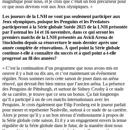
magnifique pour nous, et je crois que c’était un bon précurseur pour
ce que nous devrons voir aux Jeux olympiques. »
Les joueurs de la LNH ne vont pas seulement participer aux
Jeux olympiques, puisque les Penguins et les Predators
participeront à la Série globale Suède 2025 de la LNH présentée
par Fastenal les 14 et 16 novembre, dans ce qui seront les
premiers matchs de la LNH présentés au Avicii Arena de
Stockholm depuis sa réouverture le mois dernier après une
année complète de rénovations. À quel point la Série globale
continue-t-elle à connaître du succès et à quel point a-t-elle
progressé au fil des années?
« C’est la continuation d’un programme que nous avons mis en
oeuvre il y a huit ou dix ans, et c’est maintenant un événement
régulier. Nous sommes ravis cette saison de jouer dans un aréna
rénové, qui devrait être bien mieux que l’ancien aréna. La présence
des Penguins de Pittsburgh, et surtout de Sidney Crosby à ce stade
de sa carrière, je trouve que ce sera un bonus. Ça fait longtemps
qu’il a participé à un de ces matchs internationaux avec les
Penguins. Je crois également que Filip Forsberg est le joueur parfait
pour mener et représenter Nashville, surtout à ce stade de sa carrière.
Alors je pense qu’il y a un bon niveau d’enthousiasme à propos de
la Série globale cette saison. Et il y a un engagement envers la tenue
régulière de la Série globale dans le futur, de la manière dont nous