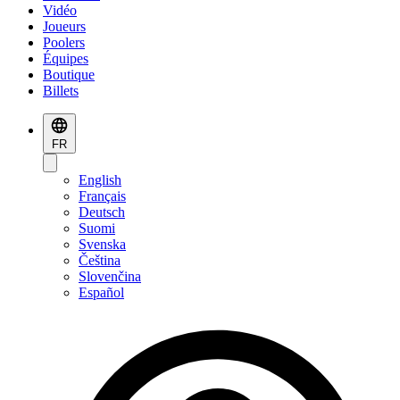
Vidéo
Joueurs
Poolers
Équipes
Boutique
Billets
FR
English
Français
Deutsch
Suomi
Svenska
Čeština
Slovenčina
Español