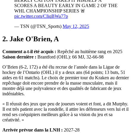
BERKLY CATTON TAKES IT HIMSELF A
SCORES A BEAUTY EARLY IN GAME 2 OF THE
WHL CHAMPIONSHIP SERIES 🚨
pic.twitter.com/CIiqBWa77p
— TSN (@TSN_Sports)
May 12, 2025
2. Jake O'Brien, A
Comment a-t-il été acquis :
Repêché au huitième rang en 2025
Saison dernière :
Brantford (OHL): 66 MJ, 32-66-98
O’Brien (6-2, 172) a été élu recrue de l’année dans la Ligue de
hockey de l’Ontario (OHL) il y a deux ans (64 points; 13 buts, 51
aides en 61 matchs). Le choix de premier tour du Kraken au dernier
repêchage doit encore prendre de la masse musculaire, mais il
montre déjà une polyvalence et des qualités de fabricant de jeux
indéniables.
« Il réussit des jeux que peu de joueurs voient et font, a dit Murphy.
Il est très patient avec la rondelle, il attire les défenseurs vers lui et il
rend ses coéquipiers meilleurs grâce à sa vision du jeu et sa
créativité. »
Arrivée prévue dans la LNH :
2027-28