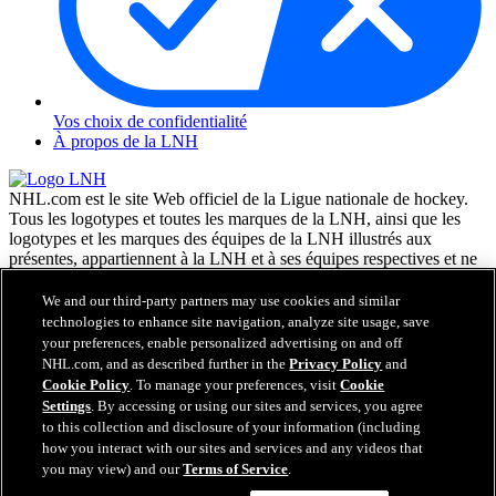
Vos choix de confidentialité
À propos de la LNH
NHL.com est le site Web officiel de la Ligue nationale de hockey.
Tous les logotypes et toutes les marques de la LNH, ainsi que les
logotypes et les marques des équipes de la LNH illustrés aux
présentes, appartiennent à la LNH et à ses équipes respectives et ne
peuvent être reproduits sans le consentement préalable écrit de NHL
Enterprises, L.P. © LNH 2026. Tous droits réservés. Tous les
We and our third-party partners may use cookies and similar
chandails d'équipe de la LNH personnalisés avec les noms des
technologies to enhance site navigation, analyze site usage, save
joueurs de la LNH et leurs numéros sont officiellement sous license
your preferences, enable personalized advertising on and off
de la LNH et de l'AJLNH. Le mot servant de marque Zamboni et la
NHL.com, and as described further in the
Privacy Policy
and
configuration de la surfaceuse Zamboni sont des marques de
Cookie Policy
. To manage your preferences, visit
Cookie
commerce déposées de Frank J. Zamboni & Co., Inc. © Frank J.
Settings
. By accessing or using our sites and services, you agree
Zamboni & Co., Inc. 2026. Tous droits réservés. Toute autre marque
to this collection and disclosure of your information (including
déposée ou tout droit d'auteur d'une tierce partie sont la propriété de
how you interact with our sites and services and any videos that
leurs auteurs respectifs. Tous droits réservés.
you may view) and our
Terms of Service
.