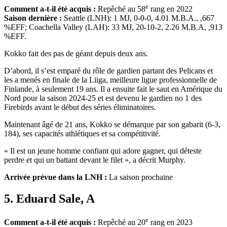
e
Comment a-t-il été acquis :
Repêché au 58
rang en 2022
Saison dernière :
Seattle (LNH): 1 MJ, 0-0-0, 4.01 M.B.A., ,667
%EFF; Coachella Valley (LAH): 33 MJ, 20-10-2, 2.26 M.B.A, ,913
%EFF.
Kokko fait des pas de géant depuis deux ans.
D’abord, il s’est emparé du rôle de gardien partant des Pelicans et
les a menés en finale de la Liiga, meilleure ligue professionnelle de
Finlande, à seulement 19 ans. Il a ensuite fait le saut en Amérique du
Nord pour la saison 2024-25 et est devenu le gardien no 1 des
Firebirds avant le début des séries éliminatoires.
Maintenant âgé de 21 ans, Kokko se démarque par son gabarit (6-3,
184), ses capacités athlétiques et sa compétitivité.
« Il est un jeune homme confiant qui adore gagner, qui déteste
perdre et qui un battant devant le filet », a décrit Murphy.
Arrivée prévue dans la LNH :
La saison prochaine
5. Eduard Sale, A
e
Comment a-t-il été acquis :
Repêché au 20
rang en 2023