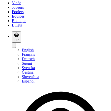
Vidéo
Joueurs
Poolers
Équipes
Boutique
Billets
FR
English
Français
Deutsch
Suomi
Svenska
Čeština
Slovenčina
Español