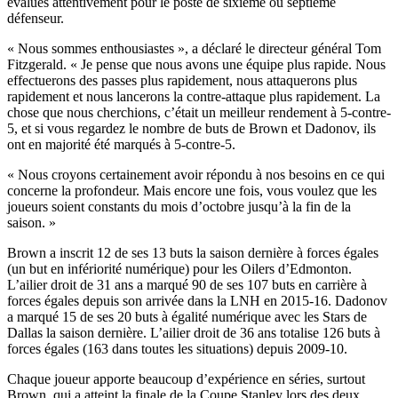
évalués attentivement pour le poste de sixième ou septième
défenseur.
« Nous sommes enthousiastes », a déclaré le directeur général Tom
Fitzgerald. « Je pense que nous avons une équipe plus rapide. Nous
effectuerons des passes plus rapidement, nous attaquerons plus
rapidement et nous lancerons la contre-attaque plus rapidement. La
chose que nous cherchions, c’était un meilleur rendement à 5-contre-
5, et si vous regardez le nombre de buts de Brown et Dadonov, ils
ont en majorité été marqués à 5-contre-5.
« Nous croyons certainement avoir répondu à nos besoins en ce qui
concerne la profondeur. Mais encore une fois, vous voulez que les
joueurs soient constants du mois d’octobre jusqu’à la fin de la
saison. »
Brown a inscrit 12 de ses 13 buts la saison dernière à forces égales
(un but en infériorité numérique) pour les Oilers d’Edmonton.
L’ailier droit de 31 ans a marqué 90 de ses 107 buts en carrière à
forces égales depuis son arrivée dans la LNH en 2015-16. Dadonov
a marqué 15 de ses 20 buts à égalité numérique avec les Stars de
Dallas la saison dernière. L’ailier droit de 36 ans totalise 126 buts à
forces égales (163 dans toutes les situations) depuis 2009-10.
Chaque joueur apporte beaucoup d’expérience en séries, surtout
Brown, qui a atteint la finale de la Coupe Stanley lors des deux