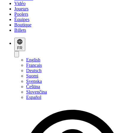
Vidéo
Joueurs
Poolers
Équipes
Boutique
Billets
FR
English
Français
Deutsch
Suomi
Svenska
Čeština
Slovenčina
Español