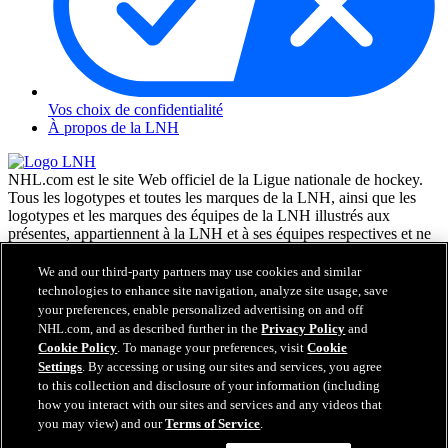
Vos choix de confidentialité
À propos de la LNH
NHL.com est le site Web officiel de la Ligue nationale de hockey.
Tous les logotypes et toutes les marques de la LNH, ainsi que les
logotypes et les marques des équipes de la LNH illustrés aux
présentes, appartiennent à la LNH et à ses équipes respectives et ne
peuvent être reproduits sans le consentement préalable écrit de NHL
Enterprises, L.P. © LNH 2026. Tous droits réservés. Tous les
We and our third-party partners may use cookies and similar
chandails d'équipe de la LNH personnalisés avec les noms des
technologies to enhance site navigation, analyze site usage, save
joueurs de la LNH et leurs numéros sont officiellement sous license
your preferences, enable personalized advertising on and off
de la LNH et de l'AJLNH. Le mot servant de marque Zamboni et la
NHL.com, and as described further in the
Privacy Policy
and
configuration de la surfaceuse Zamboni sont des marques de
Cookie Policy
. To manage your preferences, visit
Cookie
commerce déposées de Frank J. Zamboni & Co., Inc. © Frank J.
Settings
. By accessing or using our sites and services, you agree
Zamboni & Co., Inc. 2026. Tous droits réservés. Toute autre marque
to this collection and disclosure of your information (including
déposée ou tout droit d'auteur d'une tierce partie sont la propriété de
how you interact with our sites and services and any videos that
leurs auteurs respectifs. Tous droits réservés.
you may view) and our
Terms of Service
.