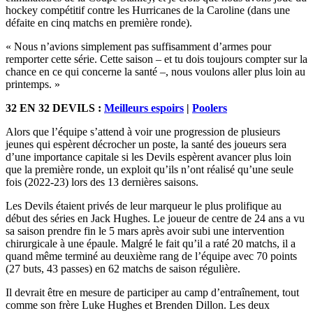
hockey compétitif contre les Hurricanes de la Caroline (dans une
défaite en cinq matchs en première ronde).
« Nous n’avions simplement pas suffisamment d’armes pour
remporter cette série. Cette saison – et tu dois toujours compter sur la
chance en ce qui concerne la santé –, nous voulons aller plus loin au
printemps. »
32 EN 32 DEVILS :
Meilleurs espoirs
|
Poolers
Alors que l’équipe s’attend à voir une progression de plusieurs
jeunes qui espèrent décrocher un poste, la santé des joueurs sera
d’une importance capitale si les Devils espèrent avancer plus loin
que la première ronde, un exploit qu’ils n’ont réalisé qu’une seule
fois (2022-23) lors des 13 dernières saisons.
Les Devils étaient privés de leur marqueur le plus prolifique au
début des séries en Jack Hughes. Le joueur de centre de 24 ans a vu
sa saison prendre fin le 5 mars après avoir subi une intervention
chirurgicale à une épaule. Malgré le fait qu’il a raté 20 matchs, il a
quand même terminé au deuxième rang de l’équipe avec 70 points
(27 buts, 43 passes) en 62 matchs de saison régulière.
Il devrait être en mesure de participer au camp d’entraînement, tout
comme son frère Luke Hughes et Brenden Dillon. Les deux