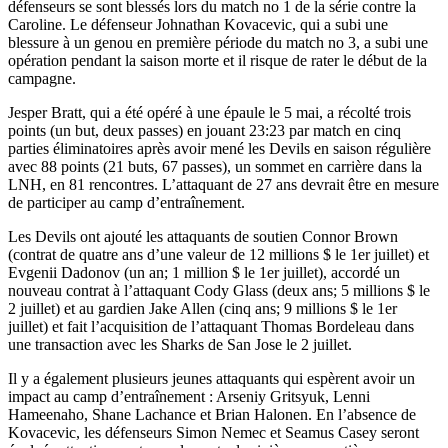
défenseurs se sont blessés lors du match no 1 de la série contre la
Caroline. Le défenseur Johnathan Kovacevic, qui a subi une
blessure à un genou en première période du match no 3, a subi une
opération pendant la saison morte et il risque de rater le début de la
campagne.
Jesper Bratt, qui a été opéré à une épaule le 5 mai, a récolté trois
points (un but, deux passes) en jouant 23:23 par match en cinq
parties éliminatoires après avoir mené les Devils en saison régulière
avec 88 points (21 buts, 67 passes), un sommet en carrière dans la
LNH, en 81 rencontres. L’attaquant de 27 ans devrait être en mesure
de participer au camp d’entraînement.
Les Devils ont ajouté les attaquants de soutien Connor Brown
(contrat de quatre ans d’une valeur de 12 millions $ le 1er juillet) et
Evgenii Dadonov (un an; 1 million $ le 1er juillet), accordé un
nouveau contrat à l’attaquant Cody Glass (deux ans; 5 millions $ le
2 juillet) et au gardien Jake Allen (cinq ans; 9 millions $ le 1er
juillet) et fait l’acquisition de l’attaquant Thomas Bordeleau dans
une transaction avec les Sharks de San Jose le 2 juillet.
Il y a également plusieurs jeunes attaquants qui espèrent avoir un
impact au camp d’entraînement : Arseniy Gritsyuk, Lenni
Hameenaho, Shane Lachance et Brian Halonen. En l’absence de
Kovacevic, les défenseurs Simon Nemec et Seamus Casey seront