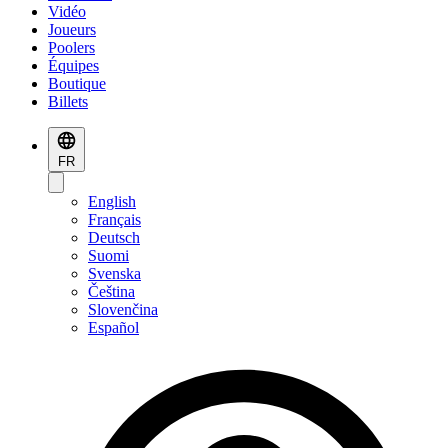
Vidéo
Joueurs
Poolers
Équipes
Boutique
Billets
FR
English
Français
Deutsch
Suomi
Svenska
Čeština
Slovenčina
Español