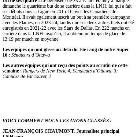
Un de ses quatre :
Le défenseur de 33 ans Joel Hanley a marqué
dimanche le quatrième but de sa carrière dans la LNH, lui qui a fait
ses débuts dans la Ligue en 2015-16 avec les Canadiens de
Montréal. Il avait également inscrit un but à sa première campagne
avec les Flames, en 2023-24, tandis que ses deux autres filets ont été
enregistrés en 2021-22 avec les Stars de Dallas. En 222 matchs en
carrière dans la LNH jusqu’ici, il a obtenu un temps de glace de
13:19 par match en moyenne.
Les équipes qui ont glissé au-delà du 16e rang de notre Super
16 :
Sénateurs d’Ottawa
Les autres équipes qui ont reçu des points au scrutin de cette
semaine :
Rangers de New York, 4; Sénateurs d’Ottawa, 3;
Canucks de Vancouver, 2
VOICI COMMENT NOUS LES AVONS CLASSÉS :
JEAN-FRANÇOIS CHAUMONT, Journaliste principal
LNH.com