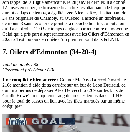
son rappel de la Ligue américaine, le 28 janvier dernier. Il a donné
12 mises en échec, le troisième total chez les attaquants de l’équipe
durant ce laps de temps, à égalité avec Nicolas Roy. L’attaquant de
24 ans originaire de Chambly, au Québec, a affiché un différentiel
de moins-3 sans récolter de point et a décoché huit tirs au but alors
qu’il a eu droit à 11:03 de temps de glace par rencontre en moyenne.
Celui qui a pris part à sept rencontres avec les Oilers d’Edmonton en
2023-24 est toujours en quête d’un premier point dans la LNH.
7. Oilers d’Edmonton (34-20-4)
Total de points : 88
Classement précédent : é-3e
Une complicité bien ancrée :
Connor McDavid a récolté mardi le
210e mention d’aide de sa carrière sur un but de Leon Draisaitl, ce
qui lui a permis de dépasser Alex Delvecchio (209 sur les buts de
Gordie Howe) au cinquième rang de tous les temps dans la LNH
pour le total de passes en lien avec les filets marqués par un même
coéquipier.