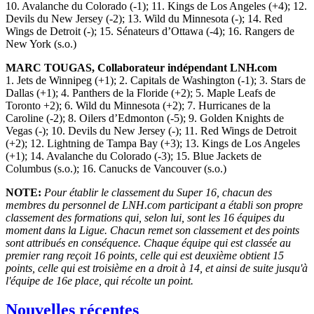
10. Avalanche du Colorado (-1); 11. Kings de Los Angeles (+4); 12.
Devils du New Jersey (-2); 13. Wild du Minnesota (-); 14. Red
Wings de Detroit (-); 15. Sénateurs d’Ottawa (-4); 16. Rangers de
New York (s.o.)
MARC TOUGAS, Collaborateur indépendant LNH.com
1. Jets de Winnipeg (+1); 2. Capitals de Washington (-1); 3. Stars de
Dallas (+1); 4. Panthers de la Floride (+2); 5. Maple Leafs de
Toronto +2); 6. Wild du Minnesota (+2); 7. Hurricanes de la
Caroline (-2); 8. Oilers d’Edmonton (-5); 9. Golden Knights de
Vegas (-); 10. Devils du New Jersey (-); 11. Red Wings de Detroit
(+2); 12. Lightning de Tampa Bay (+3); 13. Kings de Los Angeles
(+1); 14. Avalanche du Colorado (-3); 15. Blue Jackets de
Columbus (s.o.); 16. Canucks de Vancouver (s.o.)
NOTE:
Pour établir le classement du Super 16, chacun des
membres du personnel de LNH.com participant a établi son propre
classement des formations qui, selon lui, sont les 16 équipes du
moment dans la Ligue. Chacun remet son classement et des points
sont attribués en conséquence. Chaque équipe qui est classée au
premier rang reçoit 16 points, celle qui est deuxième obtient 15
points, celle qui est troisième en a droit à 14, et ainsi de suite jusqu'à
l'équipe de 16e place, qui récolte un point.
Nouvelles récentes