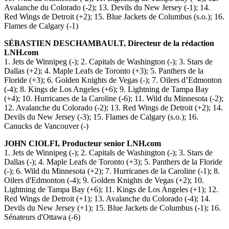
Avalanche du Colorado (-2); 13. Devils du New Jersey (-1); 14.
Red Wings de Detroit (+2); 15. Blue Jackets de Columbus (s.o.); 16.
Flames de Calgary (-1)
SÉBASTIEN DESCHAMBAULT, Directeur de la rédaction
LNH.com
1. Jets de Winnipeg (-); 2. Capitals de Washington (-); 3. Stars de
Dallas (+2); 4. Maple Leafs de Toronto (+3); 5. Panthers de la
Floride (+3); 6. Golden Knights de Vegas (-); 7. Oilers d’Edmonton
(-4); 8. Kings de Los Angeles (+6); 9. Lightning de Tampa Bay
(+4); 10. Hurricanes de la Caroline (-6); 11. Wild du Minnesota (-2);
12. Avalanche du Colorado (-2); 13. Red Wings de Detroit (+2); 14.
Devils du New Jersey (-3); 15. Flames de Calgary (s.o.); 16.
Canucks de Vancouver (-)
JOHN CIOLFI, Producteur senior LNH.com
1. Jets de Winnipeg (-); 2. Capitals de Washington (-); 3. Stars de
Dallas (-); 4. Maple Leafs de Toronto (+3); 5. Panthers de la Floride
(-); 6. Wild du Minnesota (+2); 7. Hurricanes de la Caroline (-1); 8.
Oilers d'Edmonton (-4); 9. Golden Knights de Vegas (+2); 10.
Lightning de Tampa Bay (+6); 11. Kings de Los Angeles (+1); 12.
Red Wings de Detroit (+1); 13. Avalanche du Colorado (-4); 14.
Devils du New Jersey (+1); 15. Blue Jackets de Columbus (-1); 16.
Sénateurs d'Ottawa (-6)