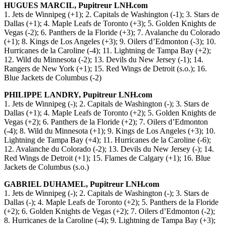
HUGUES MARCIL, Pupitreur LNH.com
1. Jets de Winnipeg (+1); 2. Capitals de Washington (-1); 3. Stars de
Dallas (+1); 4. Maple Leafs de Toronto (+3); 5. Golden Knights de
Vegas (-2); 6. Panthers de la Floride (+3); 7. Avalanche du Colorado
(+1); 8. Kings de Los Angeles (+3); 9. Oilers d’Edmonton (-3); 10.
Hurricanes de la Caroline (-4); 11. Lightning de Tampa Bay (+2);
12. Wild du Minnesota (-2); 13. Devils du New Jersey (-1); 14.
Rangers de New York (+1); 15. Red Wings de Detroit (s.o.); 16.
Blue Jackets de Columbus (-2)
PHILIPPE LANDRY, Pupitreur LNH.com
1. Jets de Winnipeg (-); 2. Capitals de Washington (-); 3. Stars de
Dallas (+1); 4. Maple Leafs de Toronto (+2); 5. Golden Knights de
Vegas (+2); 6. Panthers de la Floride (+2); 7. Oilers d’Edmonton
(-4); 8. Wild du Minnesota (+1); 9. Kings de Los Angeles (+3); 10.
Lightning de Tampa Bay (+4); 11. Hurricanes de la Caroline (-6);
12. Avalanche du Colorado (-2); 13. Devils du New Jersey (-); 14.
Red Wings de Detroit (+1); 15. Flames de Calgary (+1); 16. Blue
Jackets de Columbus (s.o.)
GABRIEL DUHAMEL, Pupitreur LNH.com
1. Jets de Winnipeg (-); 2. Capitals de Washington (-); 3. Stars de
Dallas (-); 4. Maple Leafs de Toronto (+2); 5. Panthers de la Floride
(+2); 6. Golden Knights de Vegas (+2); 7. Oilers d’Edmonton (-2);
8. Hurricanes de la Caroline (-4); 9. Lightning de Tampa Bay (+3);