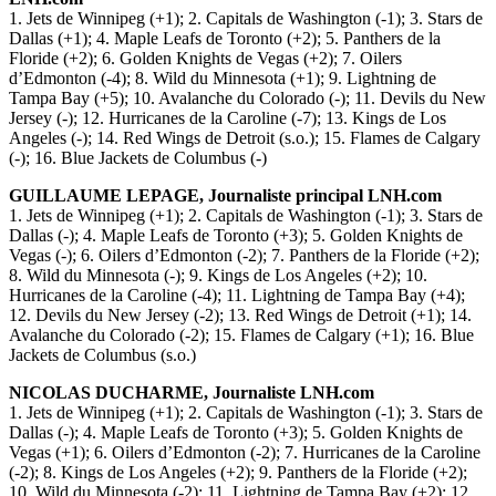
1. Jets de Winnipeg (+1); 2. Capitals de Washington (-1); 3. Stars de
Dallas (+1); 4. Maple Leafs de Toronto (+2); 5. Panthers de la
Floride (+2); 6. Golden Knights de Vegas (+2); 7. Oilers
d’Edmonton (-4); 8. Wild du Minnesota (+1); 9. Lightning de
Tampa Bay (+5); 10. Avalanche du Colorado (-); 11. Devils du New
Jersey (-); 12. Hurricanes de la Caroline (-7); 13. Kings de Los
Angeles (-); 14. Red Wings de Detroit (s.o.); 15. Flames de Calgary
(-); 16. Blue Jackets de Columbus (-)
GUILLAUME LEPAGE, Journaliste principal LNH.com
1. Jets de Winnipeg (+1); 2. Capitals de Washington (-1); 3. Stars de
Dallas (-); 4. Maple Leafs de Toronto (+3); 5. Golden Knights de
Vegas (-); 6. Oilers d’Edmonton (-2); 7. Panthers de la Floride (+2);
8. Wild du Minnesota (-); 9. Kings de Los Angeles (+2); 10.
Hurricanes de la Caroline (-4); 11. Lightning de Tampa Bay (+4);
12. Devils du New Jersey (-2); 13. Red Wings de Detroit (+1); 14.
Avalanche du Colorado (-2); 15. Flames de Calgary (+1); 16. Blue
Jackets de Columbus (s.o.)
NICOLAS DUCHARME, Journaliste LNH.com
1. Jets de Winnipeg (+1); 2. Capitals de Washington (-1); 3. Stars de
Dallas (-); 4. Maple Leafs de Toronto (+3); 5. Golden Knights de
Vegas (+1); 6. Oilers d’Edmonton (-2); 7. Hurricanes de la Caroline
(-2); 8. Kings de Los Angeles (+2); 9. Panthers de la Floride (+2);
10. Wild du Minnesota (-2); 11. Lightning de Tampa Bay (+2); 12.