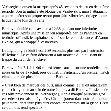
Verhaeghe a ouvert la marque après 45 secondes de jeu en deuxième
période. Son tir initial a été bloqué par Vasilevskiy, mais l’attaquant
a pu récupérer son propre retour pour faire vibrer les cordages pour
la quatrième fois de la série.
Barkov a doublé cette avance à 12:38 pendant une infériorité
numérique. Après une mise en jeu remportée par les Panthers en
territoire offensif, le capitaine a sauté sur le retour de lancer d’Aaron
Ekblad, qui a échappé à Vasilevskiy.
Le Lightning a réduit l’écart 59 secondes plus tard par l’entremise
d’Hedman. Le vétéran défenseur a fait mouche d’un puissant tir
frappé du cœur de l’enclave.
Barkov a fait 3-1 à 11:06 en troisième, sautant sur une rondelle libre
après un tir de Tkachuk près du filet. Il s’agissait d’un premier match
éliminatoire de plus d’un but pour Barkov.
« C’est bien de marquer des buts, mais comme je l’ai dit auparavant,
ça ne change rien au sein de notre équipe, a dit Barkov. Plusieurs de
ces buts proviennent de [Verhaeghe], il en a marqué plusieurs gros
en séries et en saison régulière. Chaque joueur dans notre formation
peut marquer et faire plusieurs choses importantes sur la glace. C’est
ce qui nous rend spéciaux. »