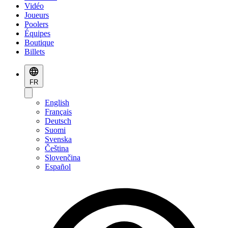
Vidéo
Joueurs
Poolers
Équipes
Boutique
Billets
FR
English
Français
Deutsch
Suomi
Svenska
Čeština
Slovenčina
Español