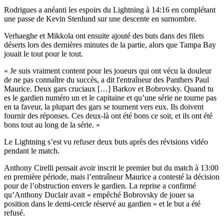
Rodrigues a anéanti les espoirs du Lightning à 14:16 en complétant
une passe de Kevin Stenlund sur une descente en surnombre.
Verhaeghe et Mikkola ont ensuite ajouté des buts dans des filets
déserts lors des dernières minutes de la partie, alors que Tampa Bay
jouait le tout pour le tout.
« Je suis vraiment content pour les joueurs qui ont vécu la douleur
de ne pas connaître du succès, a dit l'entraîneur des Panthers Paul
Maurice. Deux gars cruciaux […] Barkov et Bobrovsky. Quand tu
es le gardien numéro un et le capitaine et qu’une série ne tourne pas
en ta faveur, la plupart des gars se tournent vers eux. Ils doivent
fournir des réponses. Ces deux-là ont été bons ce soir, et ils ont été
bons tout au long de la série. »
Le Lightning s’est vu refuser deux buts après des révisions vidéo
pendant le match.
Anthony Cirelli pensait avoir inscrit le premier but du match à 13:00
en première période, mais l’entraîneur Maurice a contesté la décision
pour de l’obstruction envers le gardien. La reprise a confirmé
qu’Anthony Duclair avait « empêché Bobrovsky de jouer sa
position dans le demi-cercle réservé au gardien » et le but a été
refusé.