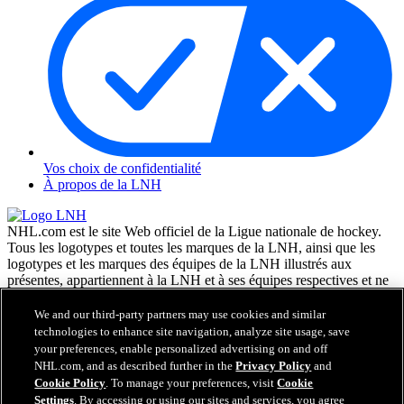
Vos choix de confidentialité
À propos de la LNH
NHL.com est le site Web officiel de la Ligue nationale de hockey.
Tous les logotypes et toutes les marques de la LNH, ainsi que les
logotypes et les marques des équipes de la LNH illustrés aux
présentes, appartiennent à la LNH et à ses équipes respectives et ne
peuvent être reproduits sans le consentement préalable écrit de NHL
Enterprises, L.P. © LNH 2026. Tous droits réservés. Tous les
We and our third-party partners may use cookies and similar
chandails d'équipe de la LNH personnalisés avec les noms des
technologies to enhance site navigation, analyze site usage, save
joueurs de la LNH et leurs numéros sont officiellement sous license
your preferences, enable personalized advertising on and off
de la LNH et de l'AJLNH. Le mot servant de marque Zamboni et la
NHL.com, and as described further in the
Privacy Policy
and
configuration de la surfaceuse Zamboni sont des marques de
Cookie Policy
. To manage your preferences, visit
Cookie
commerce déposées de Frank J. Zamboni & Co., Inc. © Frank J.
Settings
. By accessing or using our sites and services, you agree