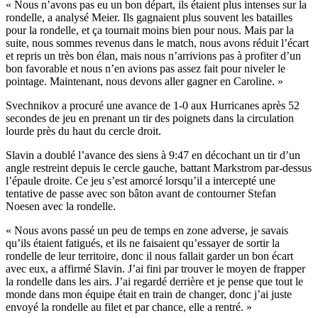
« Nous n’avons pas eu un bon départ, ils étaient plus intenses sur la
rondelle, a analysé Meier. Ils gagnaient plus souvent les batailles
pour la rondelle, et ça tournait moins bien pour nous. Mais par la
suite, nous sommes revenus dans le match, nous avons réduit l’écart
et repris un très bon élan, mais nous n’arrivions pas à profiter d’un
bon favorable et nous n’en avions pas assez fait pour niveler le
pointage. Maintenant, nous devons aller gagner en Caroline. »
Svechnikov a procuré une avance de 1-0 aux Hurricanes après 52
secondes de jeu en prenant un tir des poignets dans la circulation
lourde près du haut du cercle droit.
Slavin a doublé l’avance des siens à 9:47 en décochant un tir d’un
angle restreint depuis le cercle gauche, battant Markstrom par-dessus
l’épaule droite. Ce jeu s’est amorcé lorsqu’il a intercepté une
tentative de passe avec son bâton avant de contourner Stefan
Noesen avec la rondelle.
« Nous avons passé un peu de temps en zone adverse, je savais
qu’ils étaient fatigués, et ils ne faisaient qu’essayer de sortir la
rondelle de leur territoire, donc il nous fallait garder un bon écart
avec eux, a affirmé Slavin. J’ai fini par trouver le moyen de frapper
la rondelle dans les airs. J’ai regardé derrière et je pense que tout le
monde dans mon équipe était en train de changer, donc j’ai juste
envoyé la rondelle au filet et par chance, elle a rentré. »