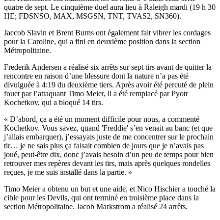
quatre de sept. Le cinquième duel aura lieu à Raleigh mardi (19 h 30
HE; FDSNSO, MAX, MSGSN, TNT, TVAS2, SN360).
Jaccob Slavin et Brent Burns ont également fait vibrer les cordages
pour la Caroline, qui a fini en deuxième position dans la section
Métropolitaine.
Frederik Andersen a réalisé six arrêts sur sept tirs avant de quitter la
rencontre en raison d’une blessure dont la nature n’a pas été
divulguée à 4:19 du deuxième tiers. Après avoir été percuté de plein
fouet par l’attaquant Timo Meier, il a été remplacé par Pyotr
Kochetkov, qui a bloqué 14 tirs.
« D’abord, ça a été un moment difficile pour nous, a commenté
Kochetkov. Vous savez, quand 'Freddie' s’en venait au banc (et que
j’allais embarquer), j’essayais juste de me concentrer sur le prochain
tir… je ne sais plus ça faisait combien de jours que je n’avais pas
joué, peut-être dix, donc j’avais besoin d’un peu de temps pour bien
retrouver mes repères devant les tirs, mais après quelques rondelles
reçues, je me suis installé dans la partie. »
Timo Meier a obtenu un but et une aide, et Nico Hischier a touché la
cible pour les Devils, qui ont terminé en troisième place dans la
section Métropolitaine. Jacob Markstrom a réalisé 24 arrêts.