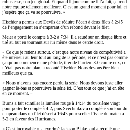
robustesse, son jeu global. Et quand il joue comme il l’a fait, ça rend
notre équipe tellement meilleure. C’est un grand moment pour lui, et
j’espère que ça va se poursuivre. »
Hischier a permis aux Devils de réduire l’écart à deux filets à 2:45
de l’engagement en s’emparant d’un rebond devant le filet.
Meier a porté le compte à 3-2 à 7:34. Il a sauté sur un disque libre et
tiré au but en tournant sur lui-même dans le cercle droit.
« Ce que je retiens surtout, c’est que notre niveau de compétitivité a
été inférieur au leur tout au long de la période, et ce n’est pas comme
ça qu’on commence une période, tirer de l’arrière 3-0 contre eux, ce
n’était pas notre plan, a raconté Hischier. Nous devons être bien
meilleurs que ça.
« Nous n’avons pas encore perdu la série. Nous devons juste aller
gagner là-bas et poursuivre la série ici. C’est tout ce que j’ai en tête
en ce moment. »
Burns a fait scintiller la lumière rouge à 14:14 du troisième vingt
pour porter le compte à 4-2, puis Svechnikov a complété son tour du
chapeau dans un filet désert à 16:43 pour sceller l’issue du match à
5-2 en faveur des Hurricanes.
« C’est incroyable », a exprimé Jackson Blake, qui a récolté une