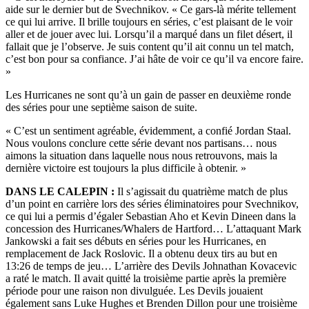
aide sur le dernier but de Svechnikov. « Ce gars-là mérite tellement
ce qui lui arrive. Il brille toujours en séries, c’est plaisant de le voir
aller et de jouer avec lui. Lorsqu’il a marqué dans un filet désert, il
fallait que je l’observe. Je suis content qu’il ait connu un tel match,
c’est bon pour sa confiance. J’ai hâte de voir ce qu’il va encore faire.
»
Les Hurricanes ne sont qu’à un gain de passer en deuxième ronde
des séries pour une septième saison de suite.
« C’est un sentiment agréable, évidemment, a confié Jordan Staal.
Nous voulons conclure cette série devant nos partisans… nous
aimons la situation dans laquelle nous nous retrouvons, mais la
dernière victoire est toujours la plus difficile à obtenir. »
DANS LE CALEPIN :
Il s’agissait du quatrième match de plus
d’un point en carrière lors des séries éliminatoires pour Svechnikov,
ce qui lui a permis d’égaler Sebastian Aho et Kevin Dineen dans la
concession des Hurricanes/Whalers de Hartford… L’attaquant Mark
Jankowski a fait ses débuts en séries pour les Hurricanes, en
remplacement de Jack Roslovic. Il a obtenu deux tirs au but en
13:26 de temps de jeu… L’arrière des Devils Johnathan Kovacevic
a raté le match. Il avait quitté la troisième partie après la première
période pour une raison non divulguée. Les Devils jouaient
également sans Luke Hughes et Brenden Dillon pour une troisième