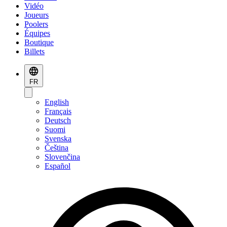
Vidéo
Joueurs
Poolers
Équipes
Boutique
Billets
FR
English
Français
Deutsch
Suomi
Svenska
Čeština
Slovenčina
Español