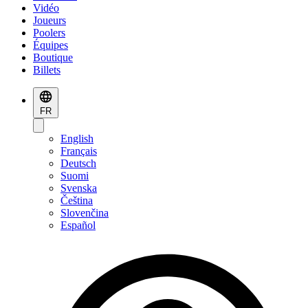
Vidéo
Joueurs
Poolers
Équipes
Boutique
Billets
FR
English
Français
Deutsch
Suomi
Svenska
Čeština
Slovenčina
Español