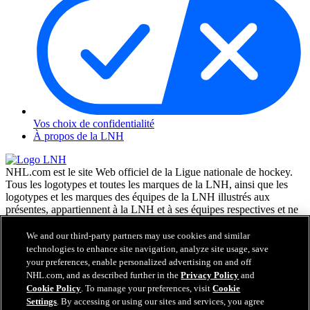
Vos choix de confidentialité
À propos de la LNH
NHL.com est le site Web officiel de la Ligue nationale de hockey.
Tous les logotypes et toutes les marques de la LNH, ainsi que les
logotypes et les marques des équipes de la LNH illustrés aux
présentes, appartiennent à la LNH et à ses équipes respectives et ne
peuvent être reproduits sans le consentement préalable écrit de NHL
Enterprises, L.P. © LNH 2026. Tous droits réservés. Tous les
We and our third-party partners may use cookies and similar
chandails d'équipe de la LNH personnalisés avec les noms des
technologies to enhance site navigation, analyze site usage, save
joueurs de la LNH et leurs numéros sont officiellement sous license
your preferences, enable personalized advertising on and off
de la LNH et de l'AJLNH. Le mot servant de marque Zamboni et la
NHL.com, and as described further in the
Privacy Policy
and
configuration de la surfaceuse Zamboni sont des marques de
Cookie Policy
. To manage your preferences, visit
Cookie
commerce déposées de Frank J. Zamboni & Co., Inc. © Frank J.
Settings
. By accessing or using our sites and services, you agree
Zamboni & Co., Inc. 2026. Tous droits réservés. Toute autre marque