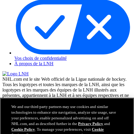
Vos choix de confidentialité
À propos de la LNH
NHL.com est le site Web officiel de la Ligue nationale de hockey.
Tous les logotypes et toutes les marques de la LNH, ainsi que les
logotypes et les marques des équipes de la LNH illustrés aux
présentes, appartiennent à la LNH et à ses équipes respectives et ne
peuvent être reproduits sans le consentement préalable écrit de NHL
Enterprises, L.P. © LNH 2026. Tous droits réservés. Tous les
We and our third-party partners may use cookies and similar
chandails d'équipe de la LNH personnalisés avec les noms des
technologies to enhance site navigation, analyze site usage, save
joueurs de la LNH et leurs numéros sont officiellement sous license
your preferences, enable personalized advertising on and off
de la LNH et de l'AJLNH. Le mot servant de marque Zamboni et la
NHL.com, and as described further in the
Privacy Policy
and
configuration de la surfaceuse Zamboni sont des marques de
Cookie Policy
. To manage your preferences, visit
Cookie
commerce déposées de Frank J. Zamboni & Co., Inc. © Frank J.