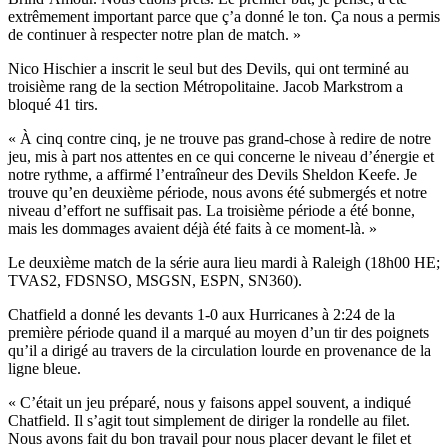
extrêmement important parce que ç’a donné le ton. Ça nous a permis
de continuer à respecter notre plan de match. »
Nico Hischier a inscrit le seul but des Devils, qui ont terminé au
troisième rang de la section Métropolitaine. Jacob Markstrom a
bloqué 41 tirs.
« À cinq contre cinq, je ne trouve pas grand-chose à redire de notre
jeu, mis à part nos attentes en ce qui concerne le niveau d’énergie et
notre rythme, a affirmé l’entraîneur des Devils Sheldon Keefe. Je
trouve qu’en deuxième période, nous avons été submergés et notre
niveau d’effort ne suffisait pas. La troisième période a été bonne,
mais les dommages avaient déjà été faits à ce moment-là. »
Le deuxième match de la série aura lieu mardi à Raleigh (18h00 HE;
TVAS2, FDSNSO, MSGSN, ESPN, SN360).
Chatfield a donné les devants 1-0 aux Hurricanes à 2:24 de la
première période quand il a marqué au moyen d’un tir des poignets
qu’il a dirigé au travers de la circulation lourde en provenance de la
ligne bleue.
« C’était un jeu préparé, nous y faisons appel souvent, a indiqué
Chatfield. Il s’agit tout simplement de diriger la rondelle au filet.
Nous avons fait du bon travail pour nous placer devant le filet et