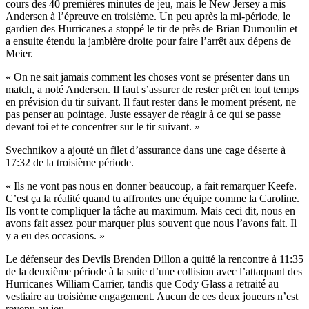
cours des 40 premières minutes de jeu, mais le New Jersey a mis
Andersen à l’épreuve en troisième. Un peu après la mi-période, le
gardien des Hurricanes a stoppé le tir de près de Brian Dumoulin et
a ensuite étendu la jambière droite pour faire l’arrêt aux dépens de
Meier.
« On ne sait jamais comment les choses vont se présenter dans un
match, a noté Andersen. Il faut s’assurer de rester prêt en tout temps
en prévision du tir suivant. Il faut rester dans le moment présent, ne
pas penser au pointage. Juste essayer de réagir à ce qui se passe
devant toi et te concentrer sur le tir suivant. »
Svechnikov a ajouté un filet d’assurance dans une cage déserte à
17:32 de la troisième période.
« Ils ne vont pas nous en donner beaucoup, a fait remarquer Keefe.
C’est ça la réalité quand tu affrontes une équipe comme la Caroline.
Ils vont te compliquer la tâche au maximum. Mais ceci dit, nous en
avons fait assez pour marquer plus souvent que nous l’avons fait. Il
y a eu des occasions. »
Le défenseur des Devils Brenden Dillon a quitté la rencontre à 11:35
de la deuxième période à la suite d’une collision avec l’attaquant des
Hurricanes William Carrier, tandis que Cody Glass a retraité au
vestiaire au troisième engagement. Aucun de ces deux joueurs n’est
revenu au jeu.