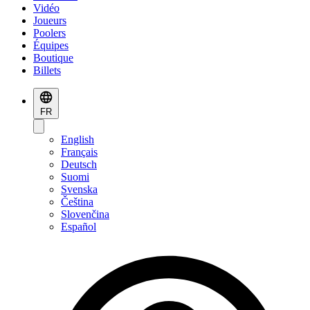
Vidéo
Joueurs
Poolers
Équipes
Boutique
Billets
FR
English
Français
Deutsch
Suomi
Svenska
Čeština
Slovenčina
Español