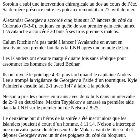
Sorokin a subi une intervention chirurgicale au dos au cours de l’été.
Sa dernière présence entre les poteaux remontait au 25 avril dernier.
Alexandar Georgiev a accordé cinq buts sur 37 lancers du côté du
Colorado (0-3-0), toujours en quête de son premier gain cette année.
L’Avalanche a concédé 20 buts à ses trois premiers matchs.
Calum Ritchie n’a pas tardé à lancer l’Avalanche en avant en
inscrivant son premier but dans la LNH après une minute de jeu.
Les Islanders ont ensuite marqué quatre fois sans réplique pour
assommer les hommes de Jared Bednar.
Ils ont nivelé le pointage 4:32 plus tard quand le capitaine Anders
Lee a trompé la vigilance de Georgiev à l’aide d’un tourniquet. Kyle
Palmieri a ensuite fait 2-1 avec 1:47 à faire à la période.
Nelson a pris les choses en mains avec deux buts dans un intervalle
de 2:49 en deuxième. Maxim Tsyplakov a amassé sa première aide
dans la LNH sur le premier but de Nelson à 8:25.
Le deuxième but du héros de la soirée a été inscrit alors que les
Islanders jouaient à court d’un homme, à 11:14. Nelson a intercepté
une mauvaise passe du défenseur Cale Makar avant de filer seul et
déjouer Georgiev avec un tir des poignets du côté du bloqueur.