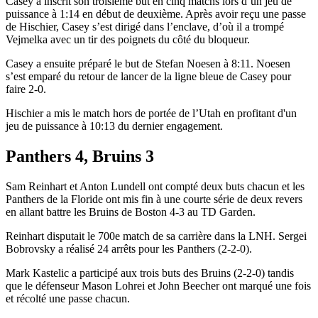
Casey a inscrit son troisième but en cinq matchs lors d’un jeu de
puissance à 1:14 en début de deuxième. Après avoir reçu une passe
de Hischier, Casey s’est dirigé dans l’enclave, d’où il a trompé
Vejmelka avec un tir des poignets du côté du bloqueur.
Casey a ensuite préparé le but de Stefan Noesen à 8:11. Noesen
s’est emparé du retour de lancer de la ligne bleue de Casey pour
faire 2-0.
Hischier a mis le match hors de portée de l’Utah en profitant d'un
jeu de puissance à 10:13 du dernier engagement.
Panthers 4, Bruins 3
Sam Reinhart et Anton Lundell ont compté deux buts chacun et les
Panthers de la Floride ont mis fin à une courte série de deux revers
en allant battre les Bruins de Boston 4-3 au TD Garden.
Reinhart disputait le 700e match de sa carrière dans la LNH. Sergei
Bobrovsky a réalisé 24 arrêts pour les Panthers (2-2-0).
Mark Kastelic a participé aux trois buts des Bruins (2-2-0) tandis
que le défenseur Mason Lohrei et John Beecher ont marqué une fois
et récolté une passe chacun.