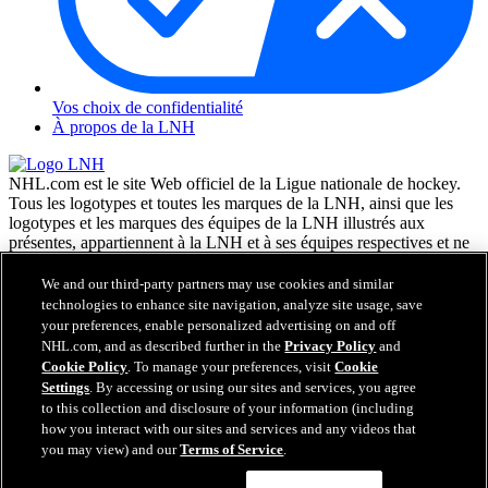
Vos choix de confidentialité
À propos de la LNH
NHL.com est le site Web officiel de la Ligue nationale de hockey.
Tous les logotypes et toutes les marques de la LNH, ainsi que les
logotypes et les marques des équipes de la LNH illustrés aux
présentes, appartiennent à la LNH et à ses équipes respectives et ne
peuvent être reproduits sans le consentement préalable écrit de NHL
Enterprises, L.P. © LNH 2026. Tous droits réservés. Tous les
We and our third-party partners may use cookies and similar
chandails d'équipe de la LNH personnalisés avec les noms des
technologies to enhance site navigation, analyze site usage, save
joueurs de la LNH et leurs numéros sont officiellement sous license
your preferences, enable personalized advertising on and off
de la LNH et de l'AJLNH. Le mot servant de marque Zamboni et la
NHL.com, and as described further in the
Privacy Policy
and
configuration de la surfaceuse Zamboni sont des marques de
Cookie Policy
. To manage your preferences, visit
Cookie
commerce déposées de Frank J. Zamboni & Co., Inc. © Frank J.
Settings
. By accessing or using our sites and services, you agree
Zamboni & Co., Inc. 2026. Tous droits réservés. Toute autre marque
to this collection and disclosure of your information (including
déposée ou tout droit d'auteur d'une tierce partie sont la propriété de
how you interact with our sites and services and any videos that
leurs auteurs respectifs. Tous droits réservés.
you may view) and our
Terms of Service
.