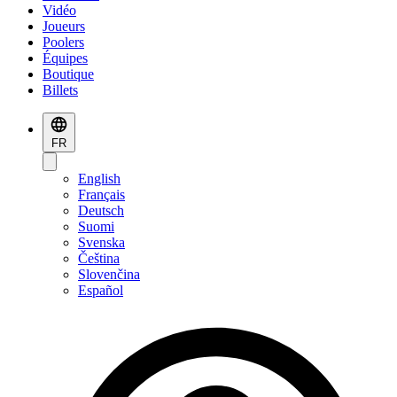
Vidéo
Joueurs
Poolers
Équipes
Boutique
Billets
FR
English
Français
Deutsch
Suomi
Svenska
Čeština
Slovenčina
Español