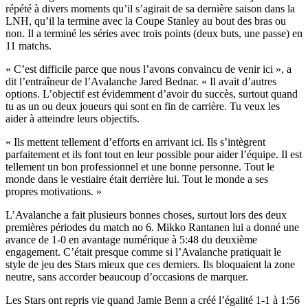
répété à divers moments qu’il s’agirait de sa dernière saison dans la
LNH, qu’il la termine avec la Coupe Stanley au bout des bras ou
non. Il a terminé les séries avec trois points (deux buts, une passe) en
11 matchs.
« C’est difficile parce que nous l’avons convaincu de venir ici », a
dit l’entraîneur de l’Avalanche Jared Bednar. « Il avait d’autres
options. L’objectif est évidemment d’avoir du succès, surtout quand
tu as un ou deux joueurs qui sont en fin de carrière. Tu veux les
aider à atteindre leurs objectifs.
« Ils mettent tellement d’efforts en arrivant ici. Ils s’intègrent
parfaitement et ils font tout en leur possible pour aider l’équipe. Il est
tellement un bon professionnel et une bonne personne. Tout le
monde dans le vestiaire était derrière lui. Tout le monde a ses
propres motivations. »
L’Avalanche a fait plusieurs bonnes choses, surtout lors des deux
premières périodes du match no 6. Mikko Rantanen lui a donné une
avance de 1-0 en avantage numérique à 5:48 du deuxième
engagement. C’était presque comme si l’Avalanche pratiquait le
style de jeu des Stars mieux que ces derniers. Ils bloquaient la zone
neutre, sans accorder beaucoup d’occasions de marquer.
Les Stars ont repris vie quand Jamie Benn a créé l’égalité 1-1 à 1:56