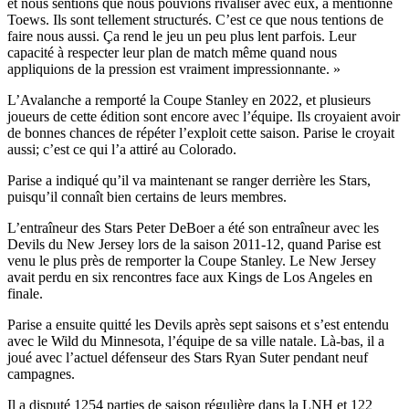
et nous sentions que nous pouvions rivaliser avec eux, a mentionné
Toews. Ils sont tellement structurés. C’est ce que nous tentions de
faire nous aussi. Ça rend le jeu un peu plus lent parfois. Leur
capacité à respecter leur plan de match même quand nous
appliquions de la pression est vraiment impressionnante. »
L’Avalanche a remporté la Coupe Stanley en 2022, et plusieurs
joueurs de cette édition sont encore avec l’équipe. Ils croyaient avoir
de bonnes chances de répéter l’exploit cette saison. Parise le croyait
aussi; c’est ce qui l’a attiré au Colorado.
Parise a indiqué qu’il va maintenant se ranger derrière les Stars,
puisqu’il connaît bien certains de leurs membres.
L’entraîneur des Stars Peter DeBoer a été son entraîneur avec les
Devils du New Jersey lors de la saison 2011-12, quand Parise est
venu le plus près de remporter la Coupe Stanley. Le New Jersey
avait perdu en six rencontres face aux Kings de Los Angeles en
finale.
Parise a ensuite quitté les Devils après sept saisons et s’est entendu
avec le Wild du Minnesota, l’équipe de sa ville natale. Là-bas, il a
joué avec l’actuel défenseur des Stars Ryan Suter pendant neuf
campagnes.
Il a disputé 1254 parties de saison régulière dans la LNH et 122