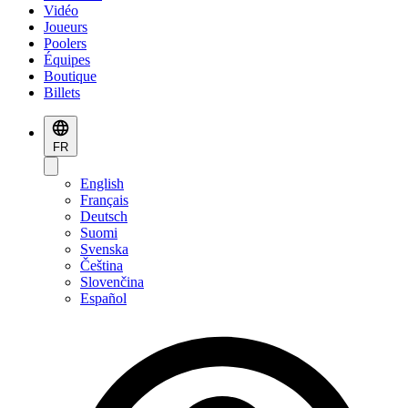
Vidéo
Joueurs
Poolers
Équipes
Boutique
Billets
FR
English
Français
Deutsch
Suomi
Svenska
Čeština
Slovenčina
Español