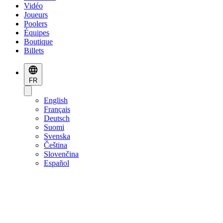
Vidéo
Joueurs
Poolers
Équipes
Boutique
Billets
FR
English
Français
Deutsch
Suomi
Svenska
Čeština
Slovenčina
Español